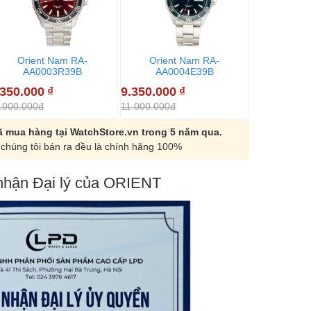
Orient Nam RA-
Orient Nam RA-
Orient Nam
AA0003R39B
AA0004E39B
8.321.500
.350.000
₫
9.350.000
₫
9.790.000đ
.000.000đ
11.000.000đ
 mua hàng tại WatchStore.vn trong 5 năm qua.
chúng tôi bán ra đều là chính hãng 100%
hận Đại lý của ORIENT