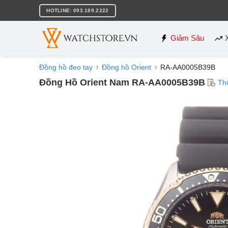
Bỏ
HOTLINE: 093.189.2222
qua
nội
dung
Giảm Sâu
Đồng hồ đeo tay
Đồng hồ Orient
RA-AA0005B39B
Đồng Hồ Orient Nam RA-AA0005B39B
Th