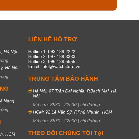
C
LIÊN HỆ HỖ TRỢ
i, Hà Nội
Hotline 1: 093 189 2222
Hotline 2: 097 189 3333
ường
Hotline 3: 096 139 5555
Email: info@watchstore.vn
y, Hà Nội
ường
TRUNG TÂM BẢO HÀNH
UNG
Hà Nội: 97 Trần Đại Nghĩa, P.Bạch Mai, Hà
Nội
Đà Nẵng
Mở cửa:
8h30
-
22h30
|
chỉ đường
ường
HCM: 92 Lê Văn Sỹ, P.Phú Nhuận, HCM
Mở cửa:
8h30
-
22h00
|
chỉ đường
M
THEO DÕI CHÚNG TÔI TẠI
nh, HCM