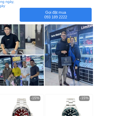
ng ngày,
ngày
Gọi đặt mua
093 189 2222
-15%
-15%