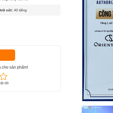
rữ cót:
40 tiếng
á cho sản phẩm!
ất tốt