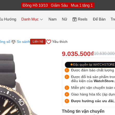
Đồng Hồ 10/10
Giảm Sâu
Mua 1 tặng 1
Xu Hướng
Danh Mục
Nam
Nữ
Reels
Để Bàn
Tr
ông số
So sánh
Yêu thích
Liên hệ
9.035.500₫
10.630.000
Đặc quyền tại WATCHSTORE
Được đảm bảo chất lượng
Được đổi trả sản phẩm tro
điều kiện của
WatchStore
Miễn phí vận chuyển toàn q
Giao hàng hỏa tốc (áp dụng
Được hưởng các ưu đãi,
Thông tin vận chuyển