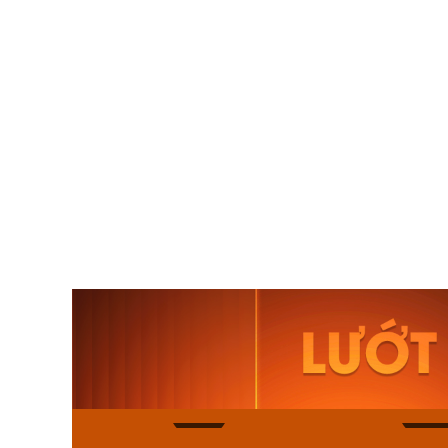
Orient Nam RA-
Casio N
AA0B05R19B
115D-1A
9.480.000₫
2.823.000
8.058.000₫
2.399.5
Mua ngay
Mua ng
168