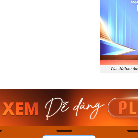
WatchStore đượ
am MTS-
Casio Nam MTS-
Casio U
VDF
RS100L-1AVDF
230EL-
₫
4.276.000₫
2.117.0
50₫
3.634.600₫
1.799.
ay
Mua ngay
Mua 
96
49