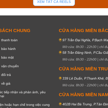
XEM TẤT CẢ REELS
 SÁCH CHUNG
CỬA HÀNG MIỀN BẮ
 thanh toán
97 Trần Đại Nghĩa, P.Bạch Ma
Mở cửa:
8h30
-
22h30
|
chỉ đ
h bảo hành
58 Trần Đăng Ninh, P.Cầu Giấ
h bảo mật
Mở cửa:
8h30
-
22h00
|
chỉ đ
 vận chuyển
CỬA HÀNG MIỀN TR
đổi trả
339 Lê Duẩn, P.Thanh Khê, 
 về giá
Mở cửa:
8h30
-
22h00
|
chỉ đ
c tiếp nhận và phản ánh, yêu
CỬA HÀNG MIỀN NA
nại
402B Hai Bà Trưng, P.Tân Đị
iện hoặc hạn chế trong việc cung