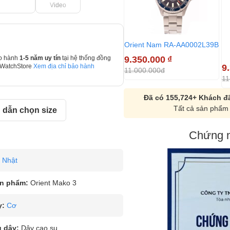
Video
Orient Nam RA-AA0002L39B
9.350.000
₫
o hành
1-5 năm uy tín
tại hệ thống đồng
9
 WatchStore
Xem địa chỉ bảo hành
11.000.000đ
11
Đã có 155,724+ Khách đã
Tất cả sản phẩm 
dẫn chọn size
Chứng n
Nhật
n phẩm:
Orient Mako 3
y:
Cơ
u dây:
Dây cao su