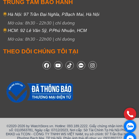
TRUNG TÂM BẢO HÀNH
Hà Nội: 97 Trần Đại Nghĩa, P.Bạch Mai, Hà Nội
Mở cửa:
8h30
-
22h30
|
chỉ đường
HCM: 92 Lê Văn Sỹ, P.Phú Nhuận, HCM
Mở cửa:
8h30
-
22h00
|
chỉ đường
THEO DÕI CHÚNG TÔI TẠI
©2020-2026 by WatchStore.vn. Hotline: 093.189.2222. Giấy chứng nhận kinh doanh
số: 0110563781, Ngày cấp: 07/12/2023, Nơi cấp: Sở Tài Chính Tp Hà Nội Phòng
ĐKKD và TCDN - CÔNG TY TNHH WS VIỆT NAM, trụ sở chính: 97 Trần Đại Nghĩa,
Phường Bạch Mai, TP Hà Nội. Phản ánh thái độ phục vụ: 0931892222