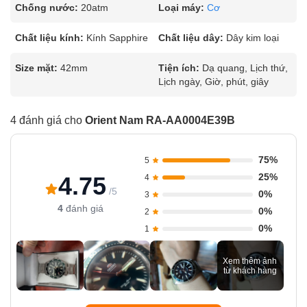
Chống nước:
20atm
Loại máy:
Cơ
Chất liệu kính:
Kính Sapphire
Chất liệu dây:
Dây kim loại
Size mặt:
42mm
Tiện ích:
Dạ quang, Lịch thứ,
Lịch ngày, Giờ, phút, giây
4 đánh giá cho
Orient Nam RA-AA0004E39B
75%
5
25%
4.75
4
/5
0%
3
4
đánh giá
0%
2
0%
1