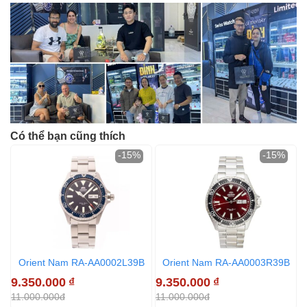
Có thể bạn cũng thích
-15%
-15%
Orient Nam RA-AA0002L39B
Orient Nam RA-AA0003R39B
9.350.000
₫
9.350.000
₫
8
11.000.000đ
11.000.000đ
9