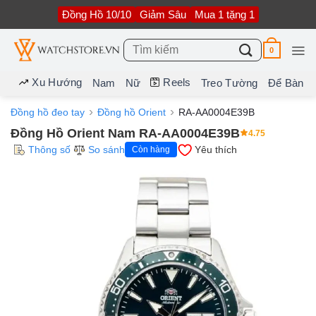
Bỏ
Đồng Hồ 10/10
Giảm Sâu
Mua 1 tặng 1
qua
nội
dung
Tìm
0
kiếm:
Xu Hướng
Reels
Nam
Nữ
Treo Tường
Để Bàn
Đồng hồ đeo tay
Đồng hồ Orient
RA-AA0004E39B
Đồng Hồ Orient Nam RA-AA0004E39B
4.75
Thông số
So sánh
Yêu thích
Còn hàng