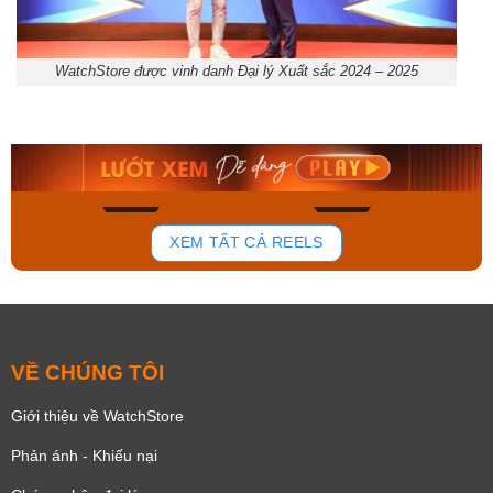
WatchStore được vinh danh Đại lý Xuất sắc 2024 – 2025
Orient Nam RA-
Casio Nam MTS-
AA0B05R19B
115D-1AVDF
9.480.000₫
2.823.000₫
8.058.000₫
2.399.550₫
Mua ngay
Mua ngay
150
84
XEM TẤT CẢ REELS
VỀ CHÚNG TÔI
Giới thiệu về WatchStore
Phản ánh - Khiếu nại