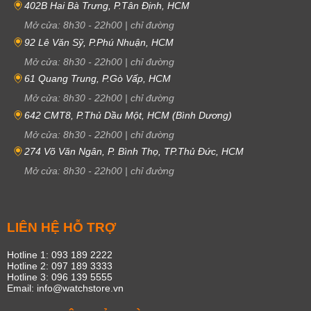
402B Hai Bà Trưng, P.Tân Định, HCM
Mở cửa:
8h30
-
22h00
|
chỉ đường
92 Lê Văn Sỹ, P.Phú Nhuận, HCM
Mở cửa:
8h30
-
22h00
|
chỉ đường
61 Quang Trung, P.Gò Vấp, HCM
Mở cửa:
8h30
-
22h00
|
chỉ đường
642 CMT8, P.Thủ Dầu Một, HCM (Bình Dương)
Mở cửa:
8h30
-
22h00
|
chỉ đường
274 Võ Văn Ngân, P. Bình Thọ, TP.Thủ Đức, HCM
Mở cửa:
8h30
-
22h00
|
chỉ đường
LIÊN HỆ HỖ TRỢ
Hotline 1: 093 189 2222
Hotline 2: 097 189 3333
Hotline 3: 096 139 5555
Email: info@watchstore.vn