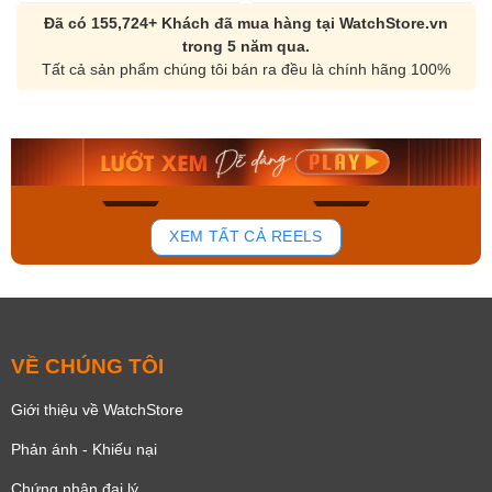
Đã có 155,724+ Khách đã mua hàng tại WatchStore.vn
trong 5 năm qua.
Tất cả sản phẩm chúng tôi bán ra đều là chính hãng 100%
Orient Nam RA-
Casio Nam MTS-
AA0B05R19B
115D-1AVDF
9.480.000₫
2.823.000₫
8.058.000₫
2.399.550₫
Mua ngay
Mua ngay
158
92
XEM TẤT CẢ REELS
VỀ CHÚNG TÔI
Giới thiệu về WatchStore
Phản ánh - Khiếu nại
Chứng nhận đại lý