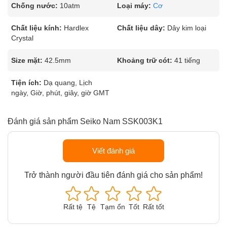
Chống nước:
10atm
Loại máy:
Cơ
Chất liệu kính:
Hardlex
Chất liệu dây:
Dây kim loại
Crystal
Size mặt:
42.5mm
Khoảng trữ cót:
41 tiếng
Tiện ích:
Dạ quang, Lịch
ngày, Giờ, phút, giây, giờ GMT
Đánh giá sản phẩm Seiko Nam SSK003K1
Viết đánh giá
Trở thành người đầu tiên đánh giá cho sản phẩm!
Rất tệ
Tệ
Tạm ổn
Tốt
Rất tốt