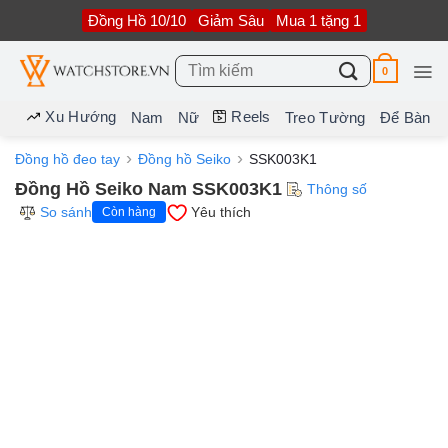
Bỏ
Đồng Hồ 10/10
Giảm Sâu
Mua 1 tặng 1
qua
nội
dung
Tìm
0
kiếm:
Xu Hướng
Reels
Nam
Nữ
Treo Tường
Để Bàn
Đồng hồ đeo tay
Đồng hồ Seiko
SSK003K1
Đồng Hồ Seiko Nam SSK003K1
Thông số
So sánh
Yêu thích
Còn hàng