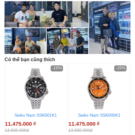
Có thể bạn cũng thích
-15%
-15%
Seiko Nam SSK001K1
Seiko Nam SSK005K1
11.475.000
₫
11.475.000
₫
1
13.500.000đ
13.500.000đ
1