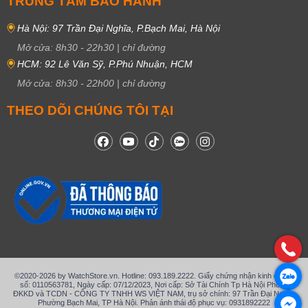
TRUNG TÂM BẢO HÀNH
Hà Nội: 97 Trần Đại Nghĩa, P.Bạch Mai, Hà Nội
Mở cửa:
8h30
-
22h30
|
chỉ đường
HCM: 92 Lê Văn Sỹ, P.Phú Nhuận, HCM
Mở cửa:
8h30
-
22h00
|
chỉ đường
THEO DÕI CHÚNG TÔI TẠI
©2020-2026 by WatchStore.vn. Hotline: 093.189.2222. Giấy chứng nhận kinh doanh
số: 0110563781, Ngày cấp: 07/12/2023, Nơi cấp: Sở Tài Chính Tp Hà Nội Phòng
ĐKKD và TCDN - CÔNG TY TNHH WS VIỆT NAM, trụ sở chính: 97 Trần Đại Nghĩa,
Phường Bạch Mai, TP Hà Nội. Phản ánh thái độ phục vụ: 0931892222