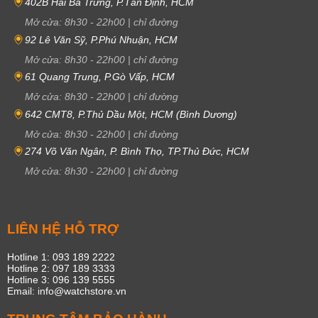
402B Hai Bà Trưng, P.Tân Định, HCM
Mở cửa:
8h30
-
22h00
|
chỉ đường
92 Lê Văn Sỹ, P.Phú Nhuận, HCM
Mở cửa:
8h30
-
22h00
|
chỉ đường
61 Quang Trung, P.Gò Vấp, HCM
Mở cửa:
8h30
-
22h00
|
chỉ đường
642 CMT8, P.Thủ Dầu Một, HCM (Bình Dương)
Mở cửa:
8h30
-
22h00
|
chỉ đường
274 Võ Văn Ngân, P. Bình Thọ, TP.Thủ Đức, HCM
Mở cửa:
8h30
-
22h00
|
chỉ đường
LIÊN HỆ HỖ TRỢ
Hotline 1: 093 189 2222
Hotline 2: 097 189 3333
Hotline 3: 096 139 5555
Email: info@watchstore.vn