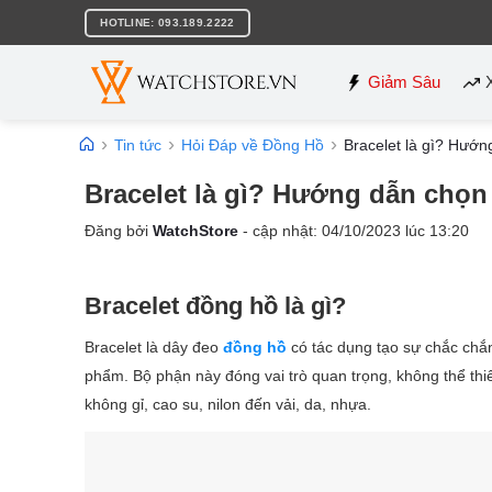
Bỏ
HOTLINE: 093.189.2222
qua
nội
dung
Giảm Sâu
Tin tức
Hỏi Đáp về Đồng Hồ
Bracelet là gì? Hướ
Bracelet là gì? Hướng dẫn chọ
Đăng bởi
WatchStore
- cập nhật:
04/10/2023
lúc
13:20
Bracelet đồng hồ là gì?
Bracelet là dây đeo
đồng hồ
có tác dụng tạo sự chắc chắn
phẩm. Bộ phận này đóng vai trò quan trọng, không thể thiế
không gỉ, cao su, nilon đến vải, da, nhựa.