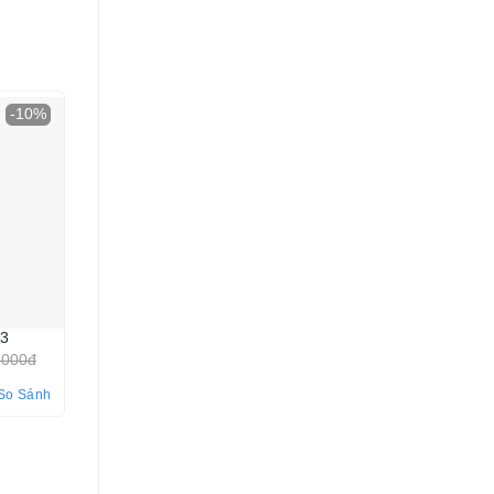
-10%
03
.000đ
So Sánh