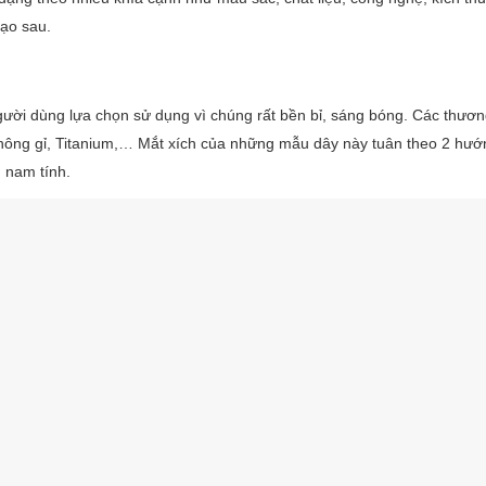
đạo sau.
gười dùng lựa chọn sử dụng vì chúng rất bền bỉ, sáng bóng. Các thươn
 không gỉ, Titanium,… Mắt xích của những mẫu dây này tuân theo 2 hướn
 nam tính.