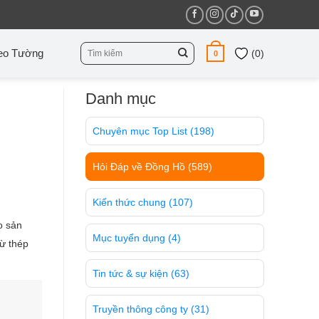
Tìm
eo Tường
(
0
)
0
kiếm:
Danh mục
Chuyên mục Top List
(198)
Hỏi Đáp về Đồng Hồ
(589)
Kiến thức chung
(107)
o sản
Mục tuyển dụng
(4)
từ thép
Tin tức & sự kiện
(63)
Truyền thông công ty
(31)