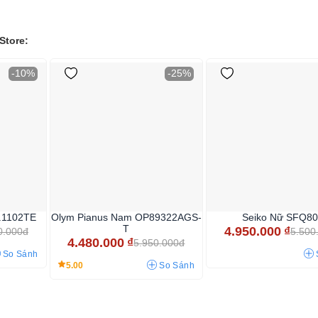
Store:
-10%
-25%
.1102TE
Olym Pianus Nam OP89322AGS-
Seiko Nữ SFQ8
T
4.950.000
₫
0.000đ
5.500
4.480.000
₫
5.950.000đ
So Sánh
5.00
So Sánh