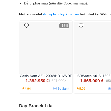
Dễ bị phai màu (nếu dây được mạ màu).
Một số model
đồng hồ dây kim loại
hot nhất tại Watch
-15%
Casio Nam AE-1200WHD-1AVDF
SRWatch Nữ SL1605
1.382.950
₫
1.665.000
₫
1.627.000đ
1.85
4.94
5.00
So Sánh
Dây Bracelet da