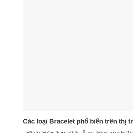
Các loại Bracelet phổ biến trên thị 
Thiết kế dây đeo Bracelet trên cỗ máy thời gian cực kỳ đ