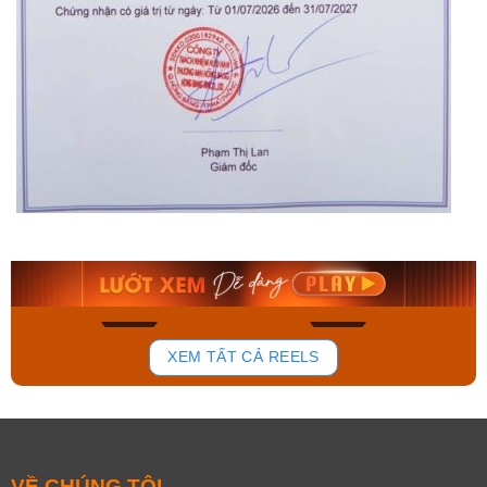
Orient Nam RA-
Casio Nam MTS-
AA0B05R19B
115D-1AVDF
9.480.000₫
2.823.000₫
8.058.000₫
2.399.550₫
Mua ngay
Mua ngay
154
87
XEM TẤT CẢ REELS
VỀ CHÚNG TÔI