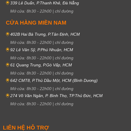
339 Lê Duẩn, P.Thanh Khê, Đà Nẵng
Mở cửa:
8h30
-
22h00
|
chỉ đường
CỬA HÀNG MIỀN NAM
402B Hai Bà Trưng, P.Tân Định, HCM
Mở cửa:
8h30
-
22h00
|
chỉ đường
92 Lê Văn Sỹ, P.Phú Nhuận, HCM
Mở cửa:
8h30
-
22h00
|
chỉ đường
61 Quang Trung, P.Gò Vấp, HCM
Mở cửa:
8h30
-
22h00
|
chỉ đường
642 CMT8, P.Thủ Dầu Một, HCM (Bình Dương)
Mở cửa:
8h30
-
22h00
|
chỉ đường
274 Võ Văn Ngân, P. Bình Thọ, TP.Thủ Đức, HCM
Mở cửa:
8h30
-
22h00
|
chỉ đường
LIÊN HỆ HỖ TRỢ