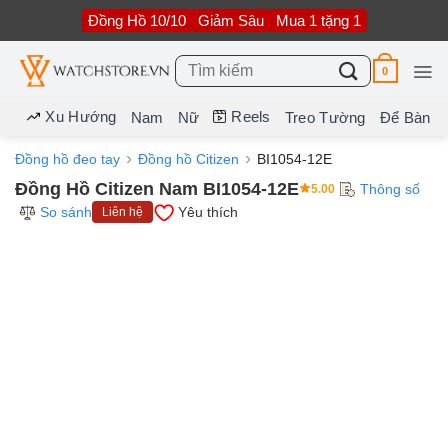
Bỏ
Đồng Hồ 10/10
Giảm Sâu
Mua 1 tặng 1
qua
nội
dung
Tìm
0
kiếm:
Xu Hướng
Reels
Nam
Nữ
Treo Tường
Để Bàn
Đồng hồ đeo tay
Đồng hồ Citizen
BI1054-12E
Đồng Hồ Citizen Nam BI1054-12E
Thông số
5.00
So sánh
Yêu thích
Liên hệ