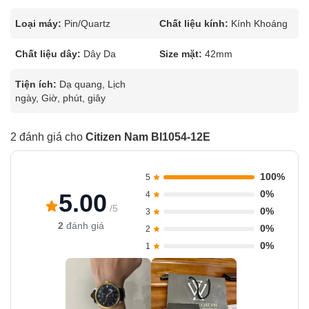
Loại máy:
Pin/Quartz
Chất liệu kính:
Kính Khoáng
Chất liệu dây:
Dây Da
Size mặt:
42mm
Tiện ích:
Dạ quang, Lịch
ngày, Giờ, phút, giây
2 đánh giá cho
Citizen Nam BI1054-12E
100%
5
0%
5.00
4
/5
0%
3
2
đánh giá
0%
2
0%
1