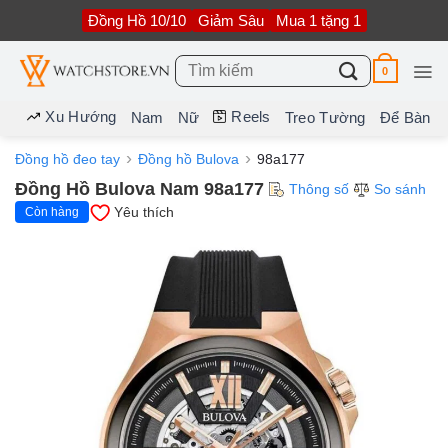
Bỏ
Đồng Hồ 10/10
Giảm Sâu
Mua 1 tặng 1
qua
nội
dung
Tìm
0
kiếm:
Xu Hướng
Reels
Nam
Nữ
Treo Tường
Để Bàn
Đồng hồ đeo tay
Đồng hồ Bulova
98a177
Đồng Hồ Bulova Nam 98a177
Thông số
So sánh
Yêu thích
Còn hàng