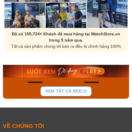
Đã có 155,724+ Khách đã mua hàng tại WatchStore.vn
trong 5 năm qua.
Tất cả sản phẩm chúng tôi bán ra đều là chính hãng 100%
Orient Nam RA-
Casio Nam MTS-
AA0B05R19B
115D-1AVDF
9.480.000₫
2.823.000₫
8.058.000₫
2.399.550₫
Mua ngay
Mua ngay
148
84
XEM TẤT CẢ REELS
VỀ CHÚNG TÔI