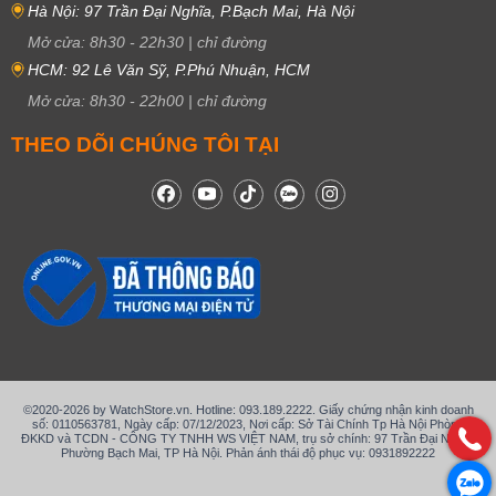
Hà Nội: 97 Trần Đại Nghĩa, P.Bạch Mai, Hà Nội
Mở cửa:
8h30
-
22h30
|
chỉ đường
HCM: 92 Lê Văn Sỹ, P.Phú Nhuận, HCM
Mở cửa:
8h30
-
22h00
|
chỉ đường
THEO DÕI CHÚNG TÔI TẠI
©2020-2026 by WatchStore.vn. Hotline: 093.189.2222. Giấy chứng nhận kinh doanh
số: 0110563781, Ngày cấp: 07/12/2023, Nơi cấp: Sở Tài Chính Tp Hà Nội Phòng
ĐKKD và TCDN - CÔNG TY TNHH WS VIỆT NAM, trụ sở chính: 97 Trần Đại Nghĩa,
Phường Bạch Mai, TP Hà Nội. Phản ánh thái độ phục vụ: 0931892222