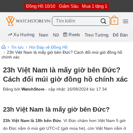
Bỏ
Đồng Hồ 10/10
Giảm Sâu
Mua 1 tặng 1
qua
nội
dung
Tìm
0
kiếm:
Xu Hướng
Reels
Nam
Nữ
Treo Tường
Để Bàn
Tin tức
Hỏi Đáp về Đồng Hồ
23h Việt Nam là mấy giờ bên Đức? Cách đổi múi giờ đồng hồ
chính xác
23h Việt Nam là mấy giờ bên Đức?
Cách đổi múi giờ đồng hồ chính xác
Đăng bởi
WatchStore
- cập nhật:
16/08/2024
lúc
17:34
23h Việt Nam là mấy giờ bên Đức?
23h Việt Nam là 18h bên Đức
. Vì Đức chậm hơn Việt Nam 5 giờ
do Đức nằm ở múi giờ UTC+2 (giờ mùa hè), còn Việt Nam nằm ở