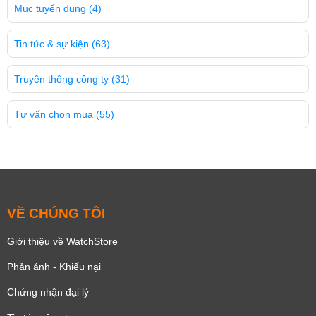
Mục tuyển dụng
(4)
Tin tức & sự kiện
(63)
Truyền thông công ty
(31)
Tư vấn chọn mua
(55)
VỀ CHÚNG TÔI
Giới thiệu về WatchStore
Phản ánh - Khiếu nại
Chứng nhận đại lý