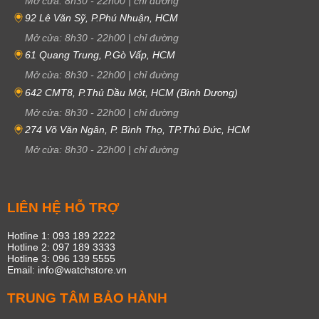
Mở cửa:
8h30
-
22h00
|
chỉ đường
92 Lê Văn Sỹ, P.Phú Nhuận, HCM
Mở cửa:
8h30
-
22h00
|
chỉ đường
61 Quang Trung, P.Gò Vấp, HCM
Mở cửa:
8h30
-
22h00
|
chỉ đường
642 CMT8, P.Thủ Dầu Một, HCM (Bình Dương)
Mở cửa:
8h30
-
22h00
|
chỉ đường
274 Võ Văn Ngân, P. Bình Thọ, TP.Thủ Đức, HCM
Mở cửa:
8h30
-
22h00
|
chỉ đường
LIÊN HỆ HỖ TRỢ
Hotline 1: 093 189 2222
Hotline 2: 097 189 3333
Hotline 3: 096 139 5555
Email: info@watchstore.vn
TRUNG TÂM BẢO HÀNH