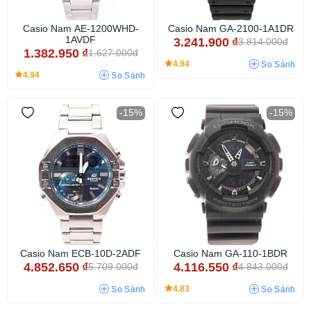
Casio Nam AE-1200WHD-
Casio Nam GA-2100-1A1DR
1AVDF
3.241.900
₫
3.814.000đ
1.382.950
₫
1.627.000đ
4.94
So Sánh
4.94
So Sánh
-15%
-15%
Casio Nam ECB-10D-2ADF
Casio Nam GA-110-1BDR
4.852.650
₫
4.116.550
₫
5.709.000đ
4.843.000đ
4.83
So Sánh
So Sánh