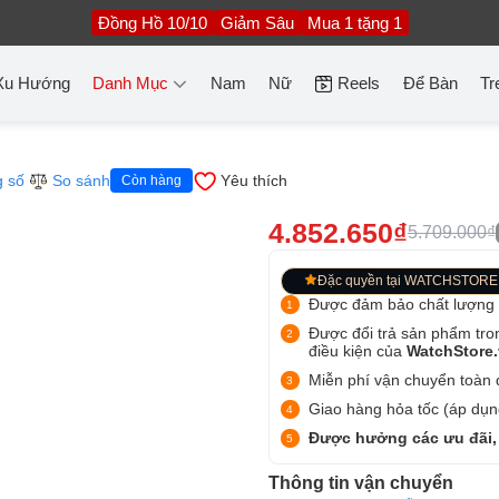
Đồng Hồ 10/10
Giảm Sâu
Mua 1 tặng 1
Xu Hướng
Danh Mục
Nam
Nữ
Reels
Để Bàn
Tr
 số
So sánh
Yêu thích
Còn hàng
4.852.650₫
5.709.000₫
Đặc quyền tại WATCHSTORE
Được đảm bảo chất lượng
Được đổi trả sản phẩm tro
điều kiện của
WatchStore
Miễn phí vận chuyển toàn q
Giao hàng hỏa tốc (áp dụng
Được hưởng các ưu đãi,
Thông tin vận chuyển