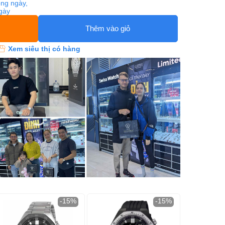
ng ngày,
ngày
Thêm vào giỏ
Xem siêu thị có hàng
-15%
-15%