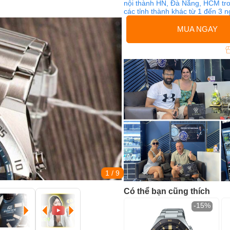
nội thành HN, Đà Nẵng, HCM tro
các tỉnh thành khác từ 1 đến 3 
MUA NGAY
1
/ 9
Có thể bạn cũng thích
-15%