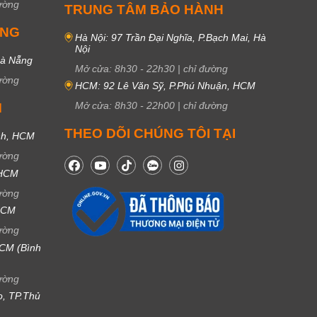
ường
TRUNG TÂM BẢO HÀNH
UNG
Hà Nội: 97 Trần Đại Nghĩa, P.Bạch Mai, Hà
Nội
Đà Nẵng
Mở cửa:
8h30
-
22h30
|
chỉ đường
ường
HCM: 92 Lê Văn Sỹ, P.Phú Nhuận, HCM
Mở cửa:
8h30
-
22h00
|
chỉ đường
M
THEO DÕI CHÚNG TÔI TẠI
nh, HCM
ường
 HCM
ường
 HCM
ường
CM (Bình
ường
ọ, TP.Thủ