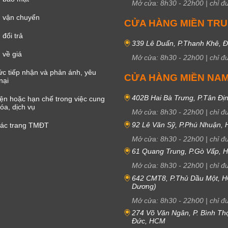
Mở cửa:
8h30
-
22h00
|
chỉ đ
 vận chuyển
CỬA HÀNG MIỀN TR
đổi trả
339 Lê Duẩn, P.Thanh Khê, 
 về giá
Mở cửa:
8h30
-
22h00
|
chỉ đ
c tiếp nhận và phản ánh, yêu
CỬA HÀNG MIỀN NA
nại
402B Hai Bà Trưng, P.Tân Đị
iện hoặc hạn chế trong việc cung
óa, dịch vụ
Mở cửa:
8h30
-
22h00
|
chỉ đ
92 Lê Văn Sỹ, P.Phú Nhuận,
các trang TMĐT
Mở cửa:
8h30
-
22h00
|
chỉ đ
61 Quang Trung, P.Gò Vấp,
Mở cửa:
8h30
-
22h00
|
chỉ đ
642 CMT8, P.Thủ Dầu Một, H
Dương)
Mở cửa:
8h30
-
22h00
|
chỉ đ
274 Võ Văn Ngân, P. Bình Th
Đức, HCM