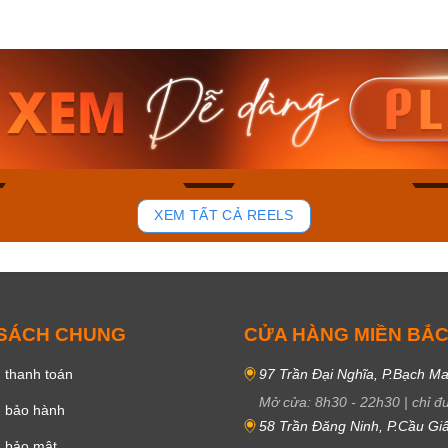
am MTS-
Casio Nam MTS-
Casio U
VDF
RS100L-1AVDF
230EL-
₫
4.276.000₫
2.117.0
50₫
3.634.600₫
1.799.
ay
Mua ngay
Mua 
82
39
XEM TẤT CẢ REELS
 SÁCH CHUNG
CỬA HÀNG MIỀN BẮ
 thanh toán
97 Trần Đại Nghĩa, P.Bạch Ma
Mở cửa:
8h30
-
22h30
|
chỉ đ
h bảo hành
58 Trần Đăng Ninh, P.Cầu Giấ
h bảo mật