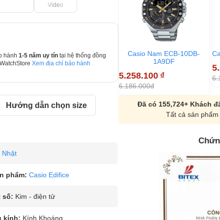
Video
Casio Nam ECB-10DB-
C
o hành
1-5 năm uy tín
tại hệ thống đồng
1A9DF
 WatchStore
Xem địa chỉ bảo hành
5
5.258.100
₫
6.
6.186.000đ
Đã có 155,724+ Khách đã
Hướng dẫn chọn size
Tất cả sản phẩm 
Chứn
Nhật
n phẩm:
Casio Edifice
 số:
Kim - điện tử
u kính:
Kính Khoáng