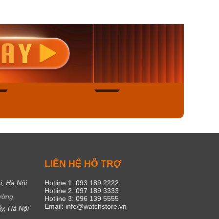
nisex AQ-
Casio Nữ LTP-V300L-
Casio
1ADF
4AUDF
1381L
00₫
1.893.000₫
1.893.
450₫
1.609.050₫
1.609
ngay
Mua ngay
Mua
48
17
C
LIÊN HỆ HỖ TRỢ
i, Hà Nội
Hotline 1: 093 189 2222
Hotline 2: 097 189 3333
ường
Hotline 3: 096 139 5555
Email: info@watchstore.vn
y, Hà Nội