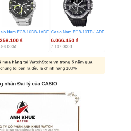
asio Nam ECB-10DB-1ADF
Casio Nam ECB-10TP-1ADF
Casio Nam 
.258.100
₫
6.066.450
₫
6.066.450
186.000đ
7.137.000đ
7.137.000đ
 mua hàng tại WatchStore.vn trong 5 năm qua.
chúng tôi bán ra đều là chính hãng 100%
g nhận Đại lý của CASIO