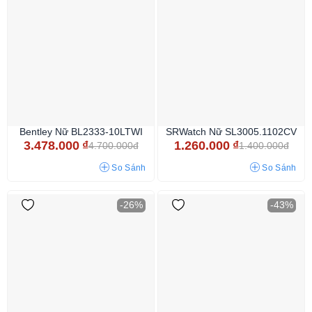
Bentley Nữ BL2333-10LTWI
SRWatch Nữ SL3005.1102CV
3.478.000
₫
1.260.000
₫
4.700.000đ
1.400.000đ
So Sánh
So Sánh
-26%
-43%