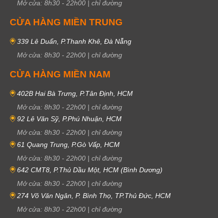
Mở cửa:
8h30
-
22h00
|
chỉ đường
CỬA HÀNG MIỀN TRUNG
339 Lê Duẩn, P.Thanh Khê, Đà Nẵng
Mở cửa:
8h30
-
22h00
|
chỉ đường
CỬA HÀNG MIỀN NAM
402B Hai Bà Trưng, P.Tân Định, HCM
Mở cửa:
8h30
-
22h00
|
chỉ đường
92 Lê Văn Sỹ, P.Phú Nhuận, HCM
Mở cửa:
8h30
-
22h00
|
chỉ đường
61 Quang Trung, P.Gò Vấp, HCM
Mở cửa:
8h30
-
22h00
|
chỉ đường
642 CMT8, P.Thủ Dầu Một, HCM (Bình Dương)
Mở cửa:
8h30
-
22h00
|
chỉ đường
274 Võ Văn Ngân, P. Bình Thọ, TP.Thủ Đức, HCM
Mở cửa:
8h30
-
22h00
|
chỉ đường