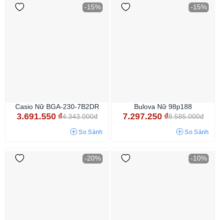
-15%
-15%
Casio Nữ BGA-230-7B2DR
Bulova Nữ 98p188
3.691.550
₫
7.297.250
₫
4.343.000đ
8.585.000đ
So Sánh
So Sánh
-20%
-10%