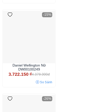
-15%
Daniel Wellington Nữ
DW00100249
3.722.150
₫
4.379.000đ
So Sánh
-26%