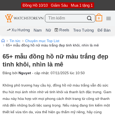
Bỏ
Đồng Hồ 10/10
Giảm Sâu
Mua 1 tặng 1
qua
nội
dung
Tìm
0
kiếm:
Xu Hướng
Reels
Nam
Nữ
Treo Tường
Để Bàn
Tin tức
Chuyên mục Top List
65+ mẫu đồng hồ nữ màu trắng đẹp tinh khôi, nhìn là mê
65+ mẫu đồng hồ nữ màu trắng đẹp
tinh khôi, nhìn là mê
Đăng bởi
Nguyet
- cập nhật:
07/11/2025
lúc
10:50
Không phô trương hay cầu kỳ, đồng hồ nữ màu trắng vẫn đủ sức
thu hút mọi ánh nhìn nhờ vẻ tinh khôi và thanh lịch đặc trưng. Gam
màu này hòa hợp với mọi phong cách thời trang từ công sở thanh
nhã đến những buổi tiệc sang trọng. Nếu nàng đang tìm kiếm một
thiết kế vừa tôn da, vừa thể hiện gu thẩm mỹ riêng, hãy cùng