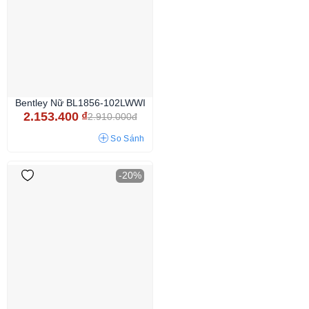
Bentley Nữ BL1856-102LWWI
2.153.400
₫
2.910.000đ
So Sánh
-20%