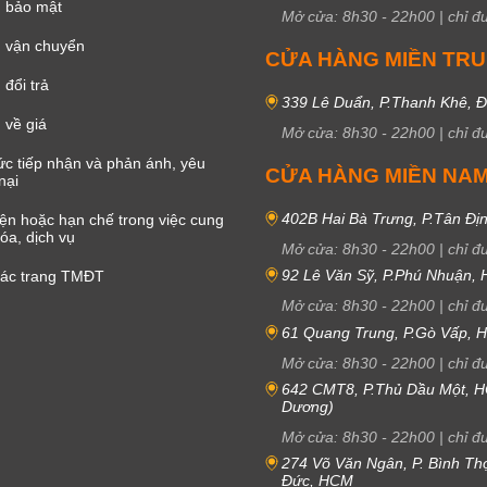
h bảo mật
Mở cửa:
8h30
-
22h00
|
chỉ đ
 vận chuyển
CỬA HÀNG MIỀN TR
đổi trả
339 Lê Duẩn, P.Thanh Khê, 
 về giá
Mở cửa:
8h30
-
22h00
|
chỉ đ
c tiếp nhận và phản ánh, yêu
CỬA HÀNG MIỀN NA
nại
402B Hai Bà Trưng, P.Tân Đị
iện hoặc hạn chế trong việc cung
óa, dịch vụ
Mở cửa:
8h30
-
22h00
|
chỉ đ
92 Lê Văn Sỹ, P.Phú Nhuận,
các trang TMĐT
Mở cửa:
8h30
-
22h00
|
chỉ đ
61 Quang Trung, P.Gò Vấp,
Mở cửa:
8h30
-
22h00
|
chỉ đ
642 CMT8, P.Thủ Dầu Một, H
Dương)
Mở cửa:
8h30
-
22h00
|
chỉ đ
274 Võ Văn Ngân, P. Bình Th
Đức, HCM