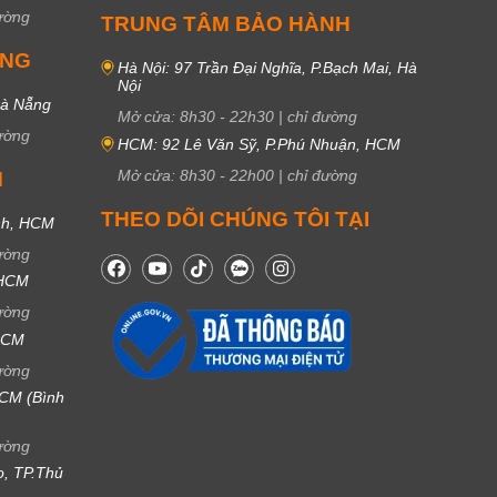
ường
TRUNG TÂM BẢO HÀNH
UNG
Hà Nội: 97 Trần Đại Nghĩa, P.Bạch Mai, Hà
Nội
Đà Nẵng
Mở cửa:
8h30
-
22h30
|
chỉ đường
ường
HCM: 92 Lê Văn Sỹ, P.Phú Nhuận, HCM
Mở cửa:
8h30
-
22h00
|
chỉ đường
M
THEO DÕI CHÚNG TÔI TẠI
nh, HCM
ường
 HCM
ường
 HCM
ường
CM (Bình
ường
ọ, TP.Thủ