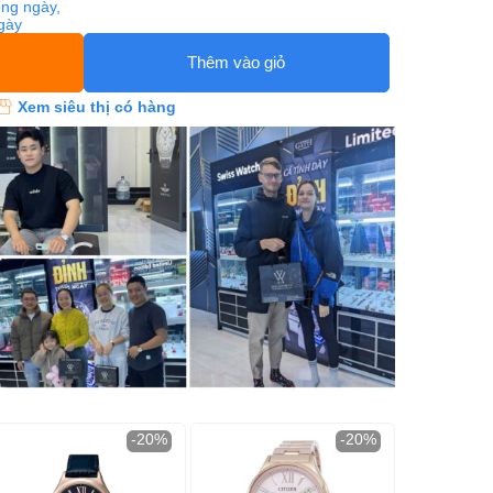
ng ngày,
ngày
Thêm vào giỏ
Xem siêu thị có hàng
-20%
-20%