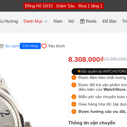
Đồng Hồ 10/10
Giảm Sâu
Mua 1 tặng 1
Xu Hướng
Danh Mục
Nam
Nữ
Reels
Để Bàn
Tr
So sánh
Yêu thích
Còn hàng
8.308.000₫
10.385.000
Đặc quyền tại WATCHSTORE
Được đảm bảo chất lượng
Được đổi trả sản phẩm tro
điều kiện của
WatchStore
Miễn phí vận chuyển toàn q
Giao hàng hỏa tốc (áp dụng
Được hưởng các ưu đãi,
Thông tin vận chuyển