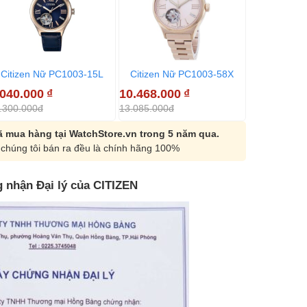
Citizen Nữ PC1003-15L
Citizen Nữ PC1003-58X
Citizen N
.040.000
₫
10.468.000
₫
9.588.000
.300.000đ
13.085.000đ
11.985.000đ
 mua hàng tại WatchStore.vn trong 5 năm qua.
chúng tôi bán ra đều là chính hãng 100%
 nhận Đại lý của CITIZEN