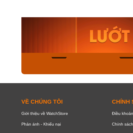
Orient Nam RA-
Casio N
AA0B05R19B
115D-1A
9.480.000₫
2.823.000
8.058.000₫
2.399.5
Mua ngay
Mua ng
168
VỀ CHÚNG TÔI
CHÍNH
Giới thiệu về WatchStore
Điều khoản
Phản ánh - Khiếu nại
Chính sác