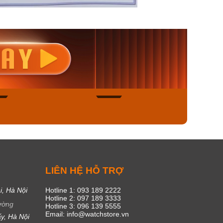
nisex AQ-
Casio Nữ LTP-V300L-
Casio
1ADF
4AUDF
1381L
00₫
1.893.000₫
1.893.
450₫
1.609.050₫
1.609
ngay
Mua ngay
Mua
50
20
C
LIÊN HỆ HỖ TRỢ
i, Hà Nội
Hotline 1: 093 189 2222
Hotline 2: 097 189 3333
ường
Hotline 3: 096 139 5555
Email: info@watchstore.vn
y, Hà Nội