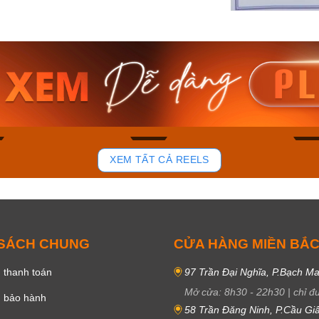
am MTS-
Casio Nam MTS-
Casio U
VDF
RS100L-1AVDF
230EL-
₫
4.276.000₫
2.117.0
50₫
3.634.600₫
1.799.
ay
Mua ngay
Mua 
94
48
XEM TẤT CẢ REELS
 SÁCH CHUNG
CỬA HÀNG MIỀN BẮ
 thanh toán
97 Trần Đại Nghĩa, P.Bạch Ma
Mở cửa:
8h30
-
22h30
|
chỉ đ
h bảo hành
58 Trần Đăng Ninh, P.Cầu Giấ