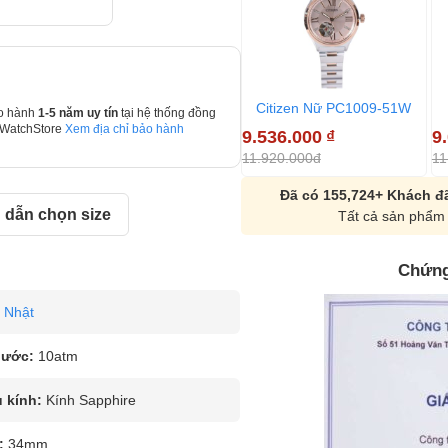
Citizen Nữ PC1009-51W
o hành
1-5 năm uy tín
tại hệ thống đồng
 WatchStore
Xem địa chỉ bảo hành
9.536.000
₫
9
11.920.000đ
11
Đã có 155,724+ Khách đã
dẫn chọn size
Tất cả sản phẩm 
Chứng
Nhật
nước:
10atm
u kính:
Kính Sapphire
:
34mm