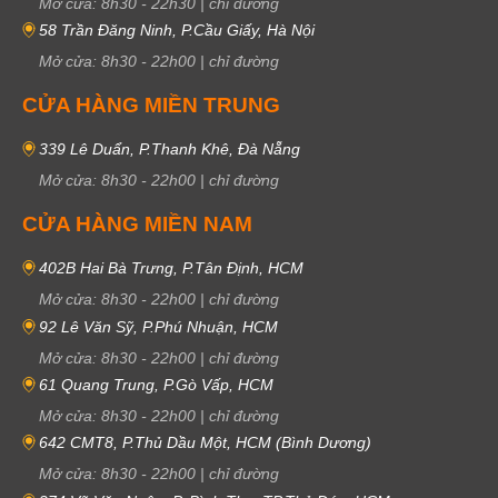
Mở cửa:
8h30
-
22h30
|
chỉ đường
58 Trần Đăng Ninh, P.Cầu Giấy, Hà Nội
Mở cửa:
8h30
-
22h00
|
chỉ đường
CỬA HÀNG MIỀN TRUNG
339 Lê Duẩn, P.Thanh Khê, Đà Nẵng
Mở cửa:
8h30
-
22h00
|
chỉ đường
CỬA HÀNG MIỀN NAM
402B Hai Bà Trưng, P.Tân Định, HCM
Mở cửa:
8h30
-
22h00
|
chỉ đường
92 Lê Văn Sỹ, P.Phú Nhuận, HCM
Mở cửa:
8h30
-
22h00
|
chỉ đường
61 Quang Trung, P.Gò Vấp, HCM
Mở cửa:
8h30
-
22h00
|
chỉ đường
642 CMT8, P.Thủ Dầu Một, HCM (Bình Dương)
Mở cửa:
8h30
-
22h00
|
chỉ đường