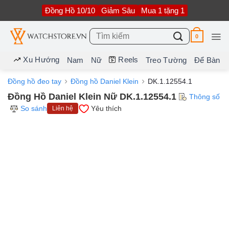
Bỏ
Đồng Hồ 10/10
Giảm Sâu
Mua 1 tặng 1
qua
nội
dung
Tìm
0
kiếm:
Xu Hướng
Reels
Nam
Nữ
Treo Tường
Để Bàn
Đồng hồ đeo tay
Đồng hồ Daniel Klein
DK.1.12554.1
Đồng Hồ Daniel Klein Nữ DK.1.12554.1
Thông số
So sánh
Yêu thích
Liên hệ