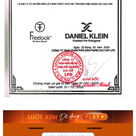
Orient Nam RA-
Casio Nam MTS-
AA0B05R19B
115D-1AVDF
9.480.000₫
2.823.000₫
8.058.000₫
2.399.550₫
Mua ngay
Mua ngay
131
78