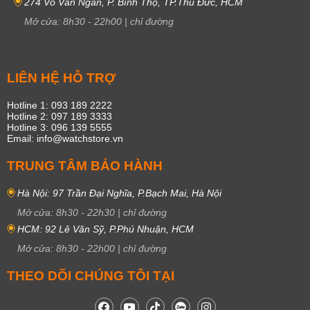
274 Võ Văn Ngân, P. Bình Thọ, TP.Thủ Đức, HCM
Mở cửa:
8h30
-
22h00
|
chỉ đường
LIÊN HỆ HỖ TRỢ
Hotline 1: 093 189 2222
Hotline 2: 097 189 3333
Hotline 3: 096 139 5555
Email: info@watchstore.vn
TRUNG TÂM BẢO HÀNH
Hà Nội: 97 Trần Đại Nghĩa, P.Bạch Mai, Hà Nội
Mở cửa:
8h30
-
22h30
|
chỉ đường
HCM: 92 Lê Văn Sỹ, P.Phú Nhuận, HCM
Mở cửa:
8h30
-
22h00
|
chỉ đường
THEO DÕI CHÚNG TÔI TẠI