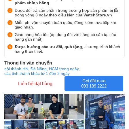
phẩm chính hãng
Được đổi trả sản phẩm trong trường hợp sản phẩm bị lỗi
trong vòng 3 ngày theo điều kiện của
WatchStore.vn
Miễn phí vận chuyển toàn quốc, đồng kiểm trực tiếp khi
giao nhận.
Giao hàng hỏa tốc (áp dụng đối với hàng có sẵn tại cửa
hàng gần nhất)
Được hưởng các ưu đãi, quà tặng
, chương trình khách
hàng thân thiết.
Thông tin vận chuyển
nội thành HN, Đà Nẵng, HCM trong ngày,
các tỉnh thành khác từ 1 đến 3 ngày
Gọi đặt mua
Liên hệ đặt hàng
093 189 2222