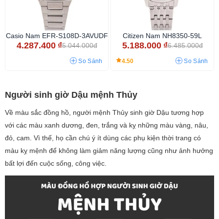
Casio Nam EFR-S108D-3AVUDF
Citizen Nam NH8350-59L
4.287.400
₫
5.188.000
₫
5.044.000đ
6.485.000đ
4.50
So Sánh
So Sánh
Người sinh giờ Dậu mệnh Thủy
Về màu sắc đồng hồ, người mệnh Thủy sinh giờ Dậu tương hợp
với các màu xanh dương, đen, trắng và kỵ những màu vàng, nâu,
đỏ, cam. Vì thế, họ cần chú ý ít dùng các phụ kiện thời trang có
màu kỵ mệnh để không làm giảm năng lượng cũng như ảnh hưởng
bất lợi đến cuộc sống, công việc.