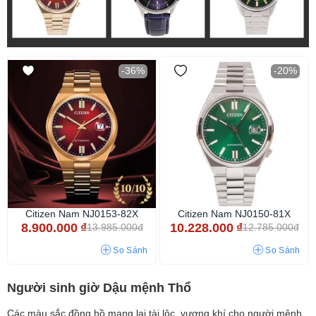
-36%
-20%
Citizen Nam NJ0153-82X
Citizen Nam NJ0150-81X
8.900.000
₫
10.228.000
₫
13.985.000đ
12.785.000đ
So Sánh
So Sánh
Người sinh giờ Dậu mệnh Thổ
Các màu sắc đồng hồ mang lại tài lộc, vượng khí cho người mệnh