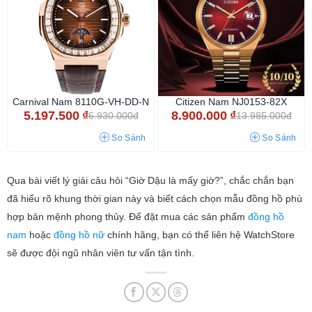
Carnival Nam 8110G-VH-DD-N
Citizen Nam NJ0153-82X
5.197.500
₫
8.900.000
₫
6.930.000đ
13.985.000đ
So Sánh
So Sánh
Qua bài viết lý giải câu hỏi “Giờ Dậu là mấy giờ?”, chắc chắn bạn
đã hiểu rõ khung thời gian này và biết cách chọn mẫu đồng hồ phù
hợp bản mệnh phong thủy. Để đặt mua các sản phẩm
đồng hồ
nam
hoặc
đồng hồ nữ
chính hãng, bạn có thể liên hệ WatchStore
sẽ được đội ngũ nhân viên tư vấn tận tình.