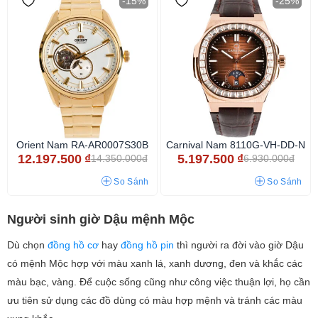
-15%
-25%
Orient Nam RA-AR0007S30B
Carnival Nam 8110G-VH-DD-N
12.197.500
₫
5.197.500
₫
14.350.000đ
6.930.000đ
So Sánh
So Sánh
Người sinh giờ Dậu mệnh Mộc
Dù chọn
đồng hồ cơ
hay
đồng hồ pin
thì người ra đời vào giờ Dậu
có mệnh Mộc hợp với màu xanh lá, xanh dương, đen và khắc các
màu bạc, vàng. Để cuộc sống cũng như công việc thuận lợi, họ cần
ưu tiên sử dụng các đồ dùng có màu hợp mệnh và tránh các màu