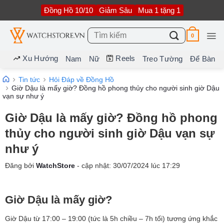
Bỏ
Đồng Hồ 10/10
Giảm Sâu
Mua 1 tặng 1
qua
nội
dung
Tìm
0
kiếm:
Xu Hướng
Reels
Nam
Nữ
Treo Tường
Để Bàn
Tin tức
Hỏi Đáp về Đồng Hồ
Giờ Dậu là mấy giờ? Đồng hồ phong thủy cho người sinh giờ Dậu
vạn sự như ý
Giờ Dậu là mấy giờ? Đồng hồ phong
thủy cho người sinh giờ Dậu vạn sự
như ý
Đăng bởi
WatchStore
- cập nhật:
30/07/2024
lúc
17:29
Giờ Dậu là mấy giờ?
Giờ Dậu từ 17:00 – 19:00 (tức là 5h chiều – 7h tối) tương ứng khắc