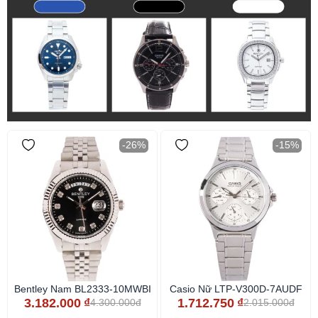
-26%
-15%
Bentley Nam BL2333-10MWBI
Casio Nữ LTP-V300D-7AUDF
3.182.000
₫
1.712.750
₫
4.300.000đ
2.015.000đ