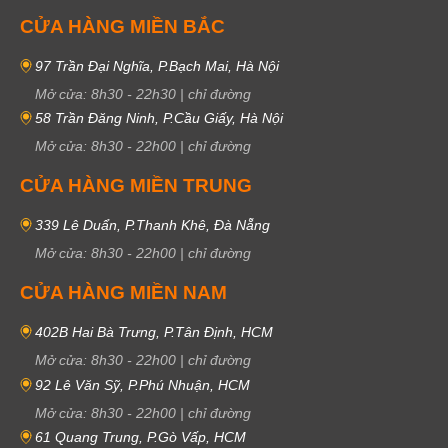
CỬA HÀNG MIỀN BẮC
97 Trần Đại Nghĩa, P.Bạch Mai, Hà Nội
Mở cửa:
8h30
-
22h30
|
chỉ đường
58 Trần Đăng Ninh, P.Cầu Giấy, Hà Nội
Mở cửa:
8h30
-
22h00
|
chỉ đường
CỬA HÀNG MIỀN TRUNG
339 Lê Duẩn, P.Thanh Khê, Đà Nẵng
Mở cửa:
8h30
-
22h00
|
chỉ đường
CỬA HÀNG MIỀN NAM
402B Hai Bà Trưng, P.Tân Định, HCM
Mở cửa:
8h30
-
22h00
|
chỉ đường
92 Lê Văn Sỹ, P.Phú Nhuận, HCM
Mở cửa:
8h30
-
22h00
|
chỉ đường
61 Quang Trung, P.Gò Vấp, HCM