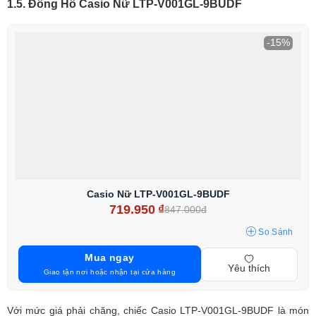
1.5. Đồng Hồ Casio Nữ LTP-V001GL-9BUDF
-15%
Casio Nữ LTP-V001GL-9BUDF
719.950
₫
847.000đ
So Sánh
Mua ngay
Yêu thích
Giao tận nơi hoặc nhận tại cửa hàng
Với mức giá phải chăng, chiếc Casio LTP-V001GL-9BUDF là món