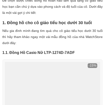
Để chọn được chiếc đồng hồ hoàn hảo làm quà tặng cô giáo tiểu
học bạn cần chú ý dựa vào phong cách và độ tuổi của cô. Dưới đây
là một vài gợi ý chi tiết:
1. Đồng hồ cho cô giáo tiểu học dưới 30 tuổi
Nếu gia đình mình đang tìm quà cho cô giáo tiểu học dưới 30 tuổi
thì hãy tham khảo ngay một vài mẫu đồng hồ của nhà WatchStore
dưới đây:
1.1. Đồng Hồ Casio Nữ LTP-1274D-7ADF
-15%