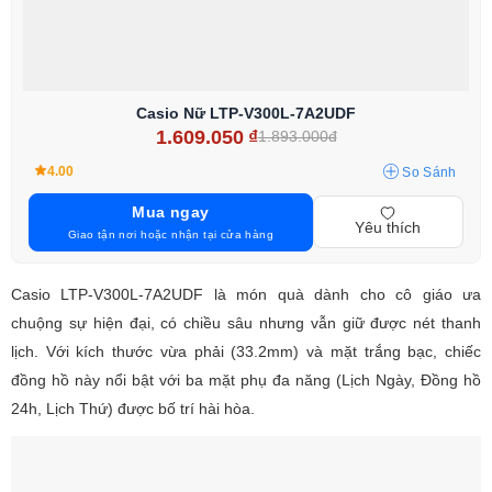
Casio Nữ LTP-V300L-7A2UDF
1.609.050
₫
1.893.000đ
4.00
So Sánh
Mua ngay
Yêu thích
Giao tận nơi hoặc nhận tại cửa hàng
Casio LTP-V300L-7A2UDF là món quà dành cho cô giáo ưa
chuộng sự hiện đại, có chiều sâu nhưng vẫn giữ được nét thanh
lịch. Với kích thước vừa phải (33.2mm) và mặt trắng bạc, chiếc
đồng hồ này nổi bật với ba mặt phụ đa năng (Lịch Ngày, Đồng hồ
24h, Lịch Thứ) được bố trí hài hòa.