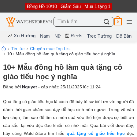
Bỏ
Đồng Hồ 10/10
Giảm Sâu
Mua 1 tặng 1
qua
nội
dung
Tìm
0
kiếm:
Xu Hướng
Reels
Nam
Nữ
Treo Tường
Để Bàn
Tin tức
Chuyên mục Top List
10+ Mẫu đồng hồ làm quà tặng cô giáo tiểu học ý nghĩa
10+ Mẫu đồng hồ làm quà tặng cô
giáo tiểu học ý nghĩa
Đăng bởi
Nguyet
- cập nhật:
25/11/2025
lúc
11:24
Quà tặng cô giáo tiểu học là cách để bày tỏ sự biết ơn với người đã
dành thời gian chăm sóc dạy dỗ học sinh nên người. Trong vô vàn
lựa chọn, làm sao để tìm ra món quà vừa thể hiện được sự biết ơn
sâu sắc, lại vừa độc đáo khiến cô nhớ mãi. Qua bài viết dưới đây,
hãy cùng WatchStore tìm hiểu
quà tặng cô giáo tiểu học
độc