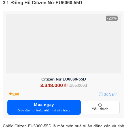
3.1. Đồng Hồ Citizen Nữ EU6060-55D
-20%
Citizen Nữ EU6060-55D
3.348.000
₫
4.185.000đ
5.00
So Sánh
Mua ngay
Yêu thích
Giao tận nơi hoặc nhận tại cửa hàng
Chiếc Citizen EU6060-55D là một món quà tri ân đẳng cấp và tinh