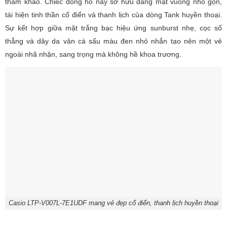
tham khảo. Chiếc đồng hồ này sở hữu dáng mặt vuông nhỏ gọn,
tái hiện tinh thần cổ điển và thanh lịch của dòng Tank huyền thoại.
Sự kết hợp giữa mặt trắng bạc hiệu ứng sunburst nhẹ, cọc số
thẳng và dây da vân cá sấu màu đen nhỏ nhắn tạo nên một vẻ
ngoài nhã nhặn, sang trọng mà không hề khoa trương.
Casio LTP-V007L-7E1UDF mang vẻ đẹp cổ điển, thanh lịch huyền thoại