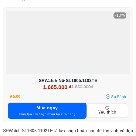
-10%
SRWatch Nữ SL1605.1102TE
1.665.000
₫
1.850.000đ
5.00
So Sánh
Mua ngay
Yêu thích
Giao tận nơi hoặc nhận tại cửa hàng
SRWatch SL1605.1102TE là lựa chọn hoàn hảo để tôn vinh vẻ đẹp