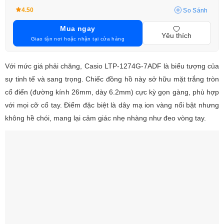
4.50
So Sánh
Mua ngay
Yêu thích
Giao tận nơi hoặc nhận tại cửa hàng
Với mức giá phải chăng, Casio LTP-1274G-7ADF là biểu tượng của
sự tinh tế và sang trọng. Chiếc đồng hồ này sở hữu mặt trắng tròn
cổ điển (đường kính 26mm, dày 6.2mm) cực kỳ gọn gàng, phù hợp
với mọi cỡ cổ tay. Điểm đặc biệt là dây mạ ion vàng nổi bật nhưng
không hề chói, mang lại cảm giác nhẹ nhàng như đeo vòng tay.