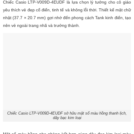
Chiếc Casio LTP-V009D-4EUDF là lựa chọn lý tưởng cho cô giáo
yêu thích vẻ đẹp cổ điển, tinh tế và không lỗi thời. Thiết kế mặt chữ
nhật (37.7 × 20.7 mm) gợi nhớ đến phong cách Tank kinh điển, tạo
nên vẻ ngoài trang nhã và trưởng thành.
Chiếc Casio LTP-V009D-4EUDF sở hữu mặt số màu hồng thanh lịch,
dây bạc kim loại
Mặt số màu hồng nhẹ nhàng kết hợp cùng dây đeo kim loại màu