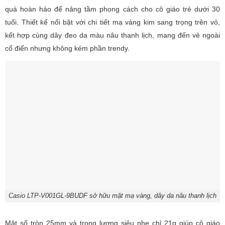
quà hoàn hảo để nâng tầm phong cách cho cô giáo trẻ dưới 30
tuổi. Thiết kế nổi bật với chi tiết mạ vàng kim sang trọng trên vỏ,
kết hợp cùng dây đeo da màu nâu thanh lịch, mang đến vẻ ngoài
cổ điển nhưng không kém phần trendy.
Casio LTP-V001GL-9BUDF sở hữu mặt mạ vàng, dây da nâu thanh lịch
Mặt số tròn 25mm và trọng lượng siêu nhẹ chỉ 21g giúp cô giáo