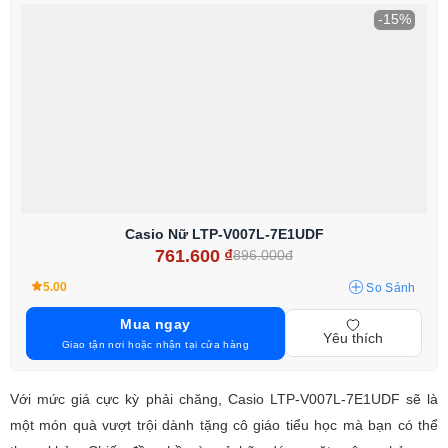
-15%
Casio Nữ LTP-V007L-7E1UDF
761.600
₫
896.000đ
5.00
So Sánh
Mua ngay
Yêu thích
Giao tận nơi hoặc nhận tại cửa hàng
Với mức giá cực kỳ phải chăng, Casio LTP-V007L-7E1UDF sẽ là
một món quà vượt trội dành tặng cô giáo tiểu học mà bạn có thể