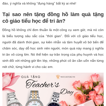
đáo, ý nghĩa và không “đụng hàng” bất kỳ ai nhé!
Tại sao nên tặng đồng hồ làm quà tặng
cô giáo tiểu học để tri ân?
Đồng hồ không chỉ đơn thuần là một công cụ xem giờ, mà nó còn
là biểu tượng sâu sắc của “thời gian”. Đối với cô giáo tiểu học,
người đã dành thời gian, sự kiên nhẫn và tâm huyết vô bờ bến để
chăm sóc, dạy dỗ học sinh nên người, món quà này mang ý nghĩa
tri ân vô cùng lớn. Nó thể hiện sự trân trọng của phụ huynh và học
sinh đối với những giờ lên lớp, những phút cô ân cần uốn nắn từng
nét chữ, từng hành vi cho các em.