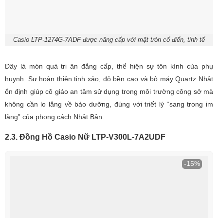
Casio LTP-1274G-7ADF được nâng cấp với mặt tròn cổ điển, tinh tế
Đây là món quà tri ân đẳng cấp, thể hiện sự tôn kính của phụ
huynh. Sự hoàn thiện tinh xảo, độ bền cao và bộ máy Quartz Nhật
ổn định giúp cô giáo an tâm sử dụng trong môi trường công sở mà
không cần lo lắng về bảo dưỡng, đúng với triết lý “sang trong im
lặng” của phong cách Nhật Bản.
2.3. Đồng Hồ Casio Nữ LTP-V300L-7A2UDF
-15%