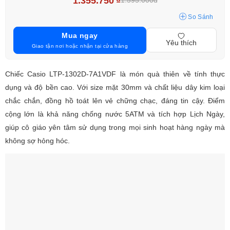
1.355.750
₫
1.595.000đ
So Sánh
Mua ngay
Yêu thích
Giao tận nơi hoặc nhận tại cửa hàng
Chiếc Casio LTP-1302D-7A1VDF là món quà thiên về tính thực
dụng và độ bền cao. Với size mặt 30mm và chất liệu dây kim loại
chắc chắn, đồng hồ toát lên vẻ chững chạc, đáng tin cậy. Điểm
cộng lớn là khả năng chống nước 5ATM và tích hợp Lịch Ngày,
giúp cô giáo yên tâm sử dụng trong mọi sinh hoạt hàng ngày mà
không sợ hỏng hóc.