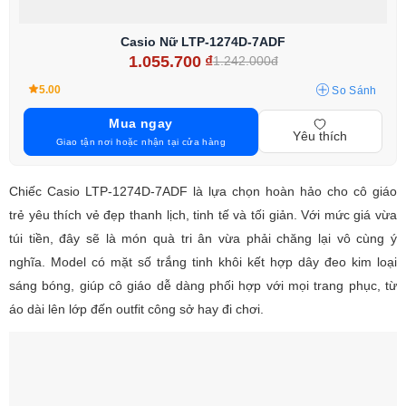
Casio Nữ LTP-1274D-7ADF
1.055.700
₫
1.242.000đ
5.00
So Sánh
Mua ngay
Yêu thích
Giao tận nơi hoặc nhận tại cửa hàng
Chiếc Casio LTP-1274D-7ADF là lựa chọn hoàn hảo cho cô giáo
trẻ yêu thích vẻ đẹp thanh lịch, tinh tế và tối giản. Với mức giá vừa
túi tiền, đây sẽ là món quà tri ân vừa phải chăng lại vô cùng ý
nghĩa. Model có mặt số trắng tinh khôi kết hợp dây đeo kim loại
sáng bóng, giúp cô giáo dễ dàng phối hợp với mọi trang phục, từ
áo dài lên lớp đến outfit công sở hay đi chơi.