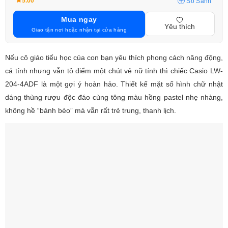
5.00
So Sánh
Mua ngay
Yêu thích
Giao tận nơi hoặc nhận tại cửa hàng
Nếu cô giáo tiểu học của con bạn yêu thích phong cách năng động,
cá tính nhưng vẫn tô điểm một chút vẻ nữ tính thì chiếc Casio LW-
204-4ADF là một gợi ý hoàn hảo. Thiết kế mặt số hình chữ nhật
dáng thùng rượu độc đáo cùng tông màu hồng pastel nhẹ nhàng,
không hề “bánh bèo” mà vẫn rất trẻ trung, thanh lịch.