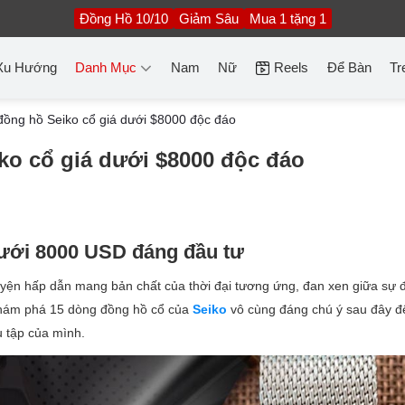
Đồng Hồ 10/10
Giảm Sâu
Mua 1 tặng 1
Xu Hướng
Danh Mục
Nam
Nữ
Reels
Để Bàn
Tr
ồng hồ Seiko cổ giá dưới $8000 độc đáo
ko cổ giá dưới $8000 độc đáo
dưới 8000 USD đáng đầu tư
ện hấp dẫn mang bản chất của thời đại tương ứng, đan xen giữa sự đ
hám phá 15 dòng đồng hồ cổ của
Seiko
vô cùng đáng chú ý sau đây đ
 tập của mình.