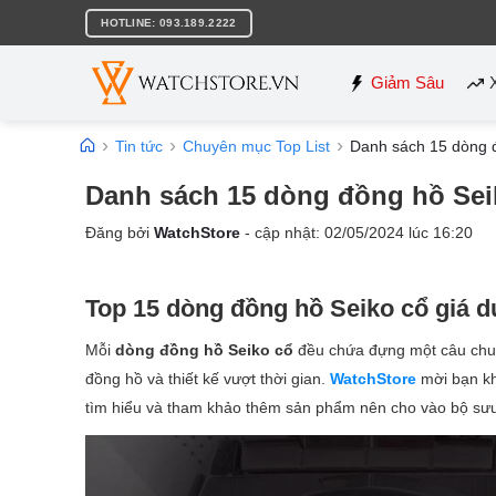
Bỏ
HOTLINE: 093.189.2222
qua
nội
dung
Giảm Sâu
Tin tức
Chuyên mục Top List
Danh sách 15 dòng đ
Danh sách 15 dòng đồng hồ Sei
Đăng bởi
WatchStore
- cập nhật:
02/05/2024
lúc
16:20
Top 15 dòng đồng hồ Seiko cổ giá 
Mỗi
dòng đồng hồ Seiko cổ
đều chứa đựng một câu chuy
đồng hồ và thiết kế vượt thời gian.
WatchStore
mời bạn k
tìm hiểu và tham khảo thêm sản phẩm nên cho vào bộ sưu