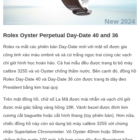
Rolex Oyster Perpetual Day-Date 40 and 36
Rolex ra mắt các phiên bản Day-Date mới với mặt số được gia
công tinh xảo màu ombré và xà cừ trắng ngọc trai cùng các vạch
chỉ giờ hình học hoàn hảo. Cả hai mẫu đều được trang bị bộ máy
calibre 3255 và vỏ Oyster chống thấm nước. Bên cạnh đó, đồng hồ
Rolex Day-Date 40 và Day-Date 36 còn được trang bị dây đeo
President bằng kim loại quý.
Trên mặt đồng hồ, chữ số La Mã được mài nhẵn và vạch chỉ giờ
được mài giác bằng vàng hồng 18K. Vành bezel được đính kim
cương cắt baguette hoặc cắt hình thang (tùy phiên bản). Hơn nữa,
chiếc đồng hồ này còn sử dụng bộ máy calibre 3255 với chứng
nhận Superlative Chronometer. Vỏ Oyster 40mm hoặc 36mm
chống thấm nước 100 mét, kết hợp cùng dây đeo President bằng