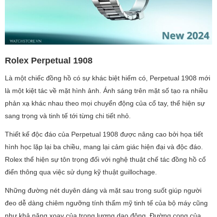
Rolex Perpetual 1908
Là một chiếc đồng hồ có sự khác biệt hiếm có, Perpetual 1908 mới
là một kiệt tác về mặt hình ảnh. Ánh sáng trên mặt số tạo ra nhiều
phản xạ khác nhau theo mọi chuyển động của cổ tay, thể hiện sự
sang trọng và tinh tế tới từng chi tiết nhỏ.
Thiết kế độc đáo của Perpetual 1908 được nâng cao bởi họa tiết
hình học lặp lại ba chiều, mang lại cảm giác hiện đại và độc đáo.
Rolex thể hiện sự tôn trọng đối với nghệ thuật chế tác đồng hồ cổ
điển thông qua việc sử dụng kỹ thuật guillochage.
Những đường nét duyên dáng và mặt sau trong suốt giúp người
đeo dễ dàng chiêm ngưỡng tính thẩm mỹ tinh tế của bộ máy cũng
như khả năng xoay của trọng lượng dao động. Đường cong của