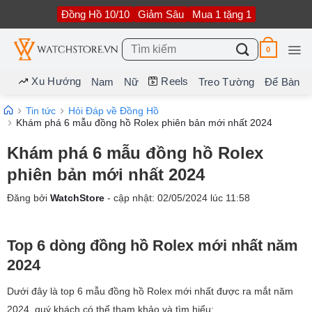
Bỏ
Đồng Hồ 10/10
Giảm Sâu
Mua 1 tặng 1
qua
nội
dung
Tìm
0
kiếm:
Xu Hướng
Reels
Nam
Nữ
Treo Tường
Để Bàn
Tin tức
Hỏi Đáp về Đồng Hồ
Khám phá 6 mẫu đồng hồ Rolex phiên bản mới nhất 2024
Khám phá 6 mẫu đồng hồ Rolex
phiên bản mới nhất 2024
Đăng bởi
WatchStore
- cập nhật:
02/05/2024
lúc
11:58
Top 6 dòng đồng hồ Rolex mới nhất năm
2024
Dưới đây là top 6 mẫu đồng hồ Rolex mới nhất được ra mắt năm
2024, quý khách có thể tham khảo và tìm hiểu: