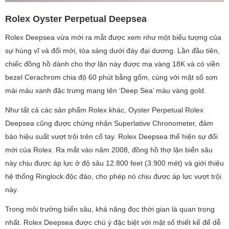
Rolex Oyster Perpetual Deepsea
Rolex Deepsea vừa mới ra mắt được xem như một biểu tượng của
sự hùng vĩ và đổi mới, tỏa sáng dưới đáy đại dương. Lần đầu tiên,
chiếc đồng hồ dành cho thợ lặn này được mạ vàng 18K và có viền
bezel Cerachrom chia độ 60 phút bằng gốm, cùng với mặt số sơn
mài màu xanh đặc trưng mang tên ‘Deep Sea’ màu vàng gold.
Như tất cả các sản phẩm Rolex khác, Oyster Perpetual Rolex
Deepsea cũng được chứng nhận Superlative Chronometer, đảm
bảo hiệu suất vượt trội trên cổ tay. Rolex Deepsea thể hiện sự đổi
mới của Rolex. Ra mắt vào năm 2008, đồng hồ thợ lặn biển sâu
này chịu được áp lực ở độ sâu 12.800 feet (3.900 mét) và giới thiệu
hệ thống Ringlock độc đáo, cho phép nó chịu được áp lực vượt trội
này.
Trong môi trường biển sâu, khả năng đọc thời gian là quan trọng
nhất. Rolex Deepsea được chú ý đặc biệt với mặt số thiết kế để dễ