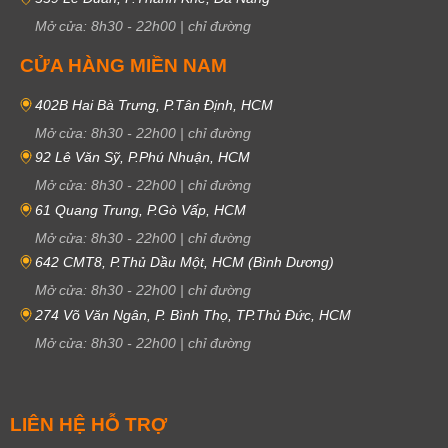
Mở cửa:
8h30
-
22h00
|
chỉ đường
CỬA HÀNG MIỀN NAM
402B Hai Bà Trưng, P.Tân Định, HCM
Mở cửa:
8h30
-
22h00
|
chỉ đường
92 Lê Văn Sỹ, P.Phú Nhuận, HCM
Mở cửa:
8h30
-
22h00
|
chỉ đường
61 Quang Trung, P.Gò Vấp, HCM
Mở cửa:
8h30
-
22h00
|
chỉ đường
642 CMT8, P.Thủ Dầu Một, HCM (Bình Dương)
Mở cửa:
8h30
-
22h00
|
chỉ đường
274 Võ Văn Ngân, P. Bình Thọ, TP.Thủ Đức, HCM
Mở cửa:
8h30
-
22h00
|
chỉ đường
LIÊN HỆ HỖ TRỢ