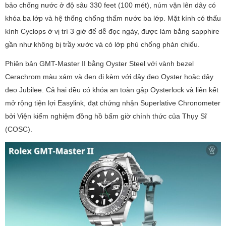
bảo chống nước ở độ sâu 330 feet (100 mét), núm vặn lên dây có
khóa ba lớp và hệ thống chống thấm nước ba lớp. Mặt kính có thấu
kính Cyclops ở vị trí 3 giờ để dễ đọc ngày, được làm bằng sapphire
gần như không bị trầy xước và có lớp phủ chống phản chiếu.
Phiên bản GMT-Master II bằng Oyster Steel với vành bezel
Cerachrom màu xám và đen đi kèm với dây đeo Oyster hoặc dây
đeo Jubilee. Cả hai đều có khóa an toàn gập Oysterlock và liên kết
mở rộng tiện lợi Easylink, đạt chứng nhận Superlative Chronometer
bởi Viện kiểm nghiệm đồng hồ bấm giờ chính thức của Thụy Sĩ
(COSC).