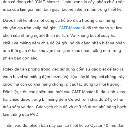
đen có dòng chữ ‘GMT-Master II’ màu xanh lá cây, phản chiếu sắc
màu của kim giờ hình tam giác, tạo nên điểm nhấn trong thiết kế.
Được thiết kế như một công cụ hỗ trợ điều hướng cho những
chuyên gia trên khắp thế giới,
GMT-Master II
đã trở thành sự lựa
chọn của những người thích du lịch. Với khung bezel xoay hai
chiều và miếng đệm chia độ 24 giờ, nó dễ dàng nhận biết và phản
ánh thời gian ở hai khu vực thời gian khác nhau, cũng như trong
phiên bản đơn sắc.
Rolex đã tiên phong trong việc sử dụng gốm sứ đặc biệt để tạo ra
vành bezel và miếng đệm bezel. Vật liệu này không chỉ chống trầy
xước mà còn có khả năng chống lại các tác động từ môi trường.
Đặc biệt, trên các phiên bản mới của GMT-Master II, đai kính xoay
hai chiều được trang bị miếng đệm Cerachrom chia độ 24 giờ hai
màu xám và đen. Các vạch chia độ và chữ số được phủ bằng bạch
kim thông qua PVD.
Thêm vào đó, phiên bản này còn có thiết kế vỏ Oyster 40 mm đảm