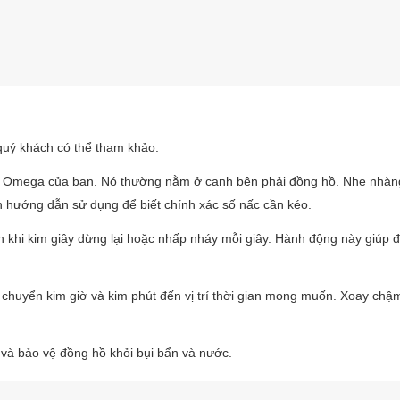
uý khách có thể tham khảo:
g hồ Omega của bạn. Nó thường nằm ở cạnh bên phải đồng hồ. Nhẹ nhàn
h hướng dẫn sử dụng để biết chính xác số nấc cần kéo.
n khi kim giây dừng lại hoặc nhấp nháy mỗi giây. Hành động này giúp
chuyển kim giờ và kim phút đến vị trí thời gian mong muốn. Xoay chậm
h và bảo vệ đồng hồ khỏi bụi bẩn và nước.