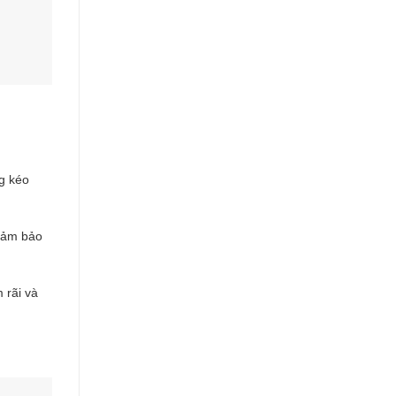
g kéo
 đảm bảo
 rãi và