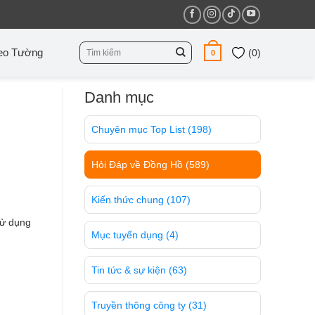
Tìm
eo Tường
(
0
)
0
kiếm:
Danh mục
Chuyên mục Top List
(198)
Hỏi Đáp về Đồng Hồ
(589)
Kiến thức chung
(107)
sử dụng
Mục tuyển dụng
(4)
Tin tức & sự kiện
(63)
Truyền thông công ty
(31)