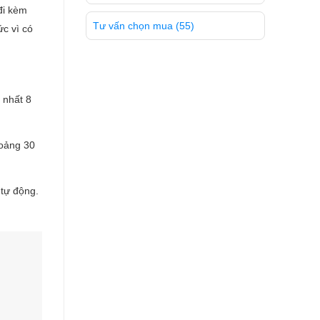
đi kèm
Tư vấn chọn mua
(55)
c vì có
 nhất 8
hoảng 30
 tự động.