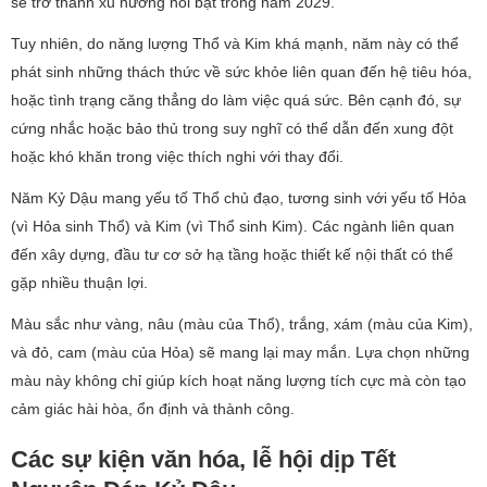
sẽ trở thành xu hướng nổi bật trong năm 2029.
Tuy nhiên, do năng lượng Thổ và Kim khá mạnh, năm này có thể
phát sinh những thách thức về sức khỏe liên quan đến hệ tiêu hóa,
hoặc tình trạng căng thẳng do làm việc quá sức. Bên cạnh đó, sự
cứng nhắc hoặc bảo thủ trong suy nghĩ có thể dẫn đến xung đột
hoặc khó khăn trong việc thích nghi với thay đổi.
Năm Kỷ Dậu mang yếu tố Thổ chủ đạo, tương sinh với yếu tố Hỏa
(vì Hỏa sinh Thổ) và Kim (vì Thổ sinh Kim). Các ngành liên quan
đến xây dựng, đầu tư cơ sở hạ tầng hoặc thiết kế nội thất có thể
gặp nhiều thuận lợi.
Màu sắc như vàng, nâu (màu của Thổ), trắng, xám (màu của Kim),
và đỏ, cam (màu của Hỏa) sẽ mang lại may mắn. Lựa chọn những
màu này không chỉ giúp kích hoạt năng lượng tích cực mà còn tạo
cảm giác hài hòa, ổn định và thành công.
Các sự kiện văn hóa, lễ hội dịp Tết