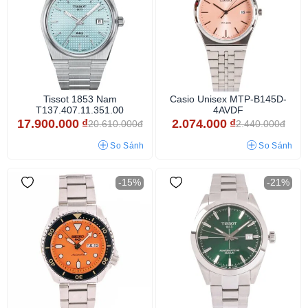
Tissot 1853 Nam
Casio Unisex MTP-B145D-
T137.407.11.351.00
4AVDF
17.900.000
₫
2.074.000
₫
20.610.000đ
2.440.000đ
So Sánh
So Sánh
-15%
-21%