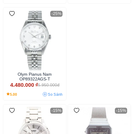
-25%
Olym Pianus Nam
OP89322AGS-T
4.480.000
₫
5.950.000đ
5.00
So Sánh
-15%
-15%