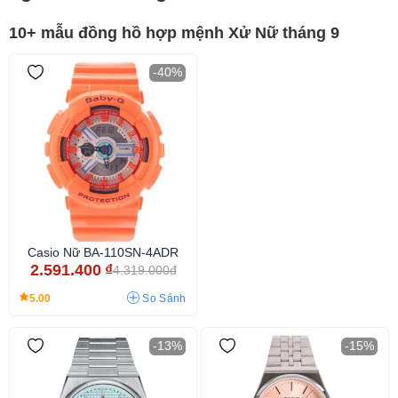
10+ mẫu đồng hồ hợp mệnh Xử Nữ tháng 9
-40%
Casio Nữ BA-110SN-4ADR
2.591.400
₫
4.319.000đ
5.00
So Sánh
-13%
-15%