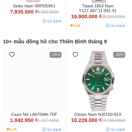
Seiko Nam SRPD59K1
Tissot 1853 Nam
T127.407.11.091.01
7.930.500
₫
9.330.000đ
19.900.000
₫
25.200.000đ
So Sánh
5.00
So Sánh
10+ mẫu đồng hồ cho Thiên Bình tháng 9
-15%
-20%
Casio Nữ LA670WA-7DF
Citizen Nam NJ0150-81X
1.042.950
₫
10.228.000
₫
1.227.000đ
12.785.000đ
4.75
So Sánh
So Sánh