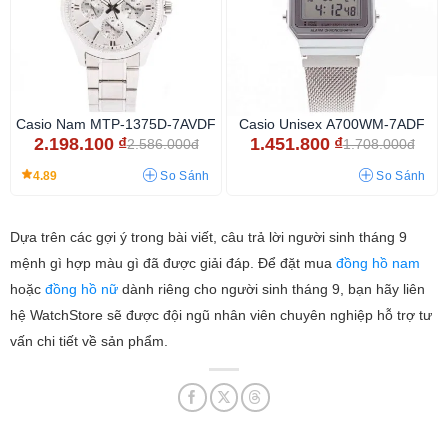
Casio Nam MTP-1375D-7AVDF
Casio Unisex A700WM-7ADF
2.198.100
₫
1.451.800
₫
2.586.000đ
1.708.000đ
4.89
So Sánh
So Sánh
Dựa trên các gợi ý trong bài viết, câu trả lời người sinh tháng 9
mệnh gì hợp màu gì đã được giải đáp. Để đặt mua
đồng hồ nam
hoặc
đồng hồ nữ
dành riêng cho người sinh tháng 9, bạn hãy liên
hệ WatchStore sẽ được đội ngũ nhân viên chuyên nghiệp hỗ trợ tư
vấn chi tiết về sản phẩm.