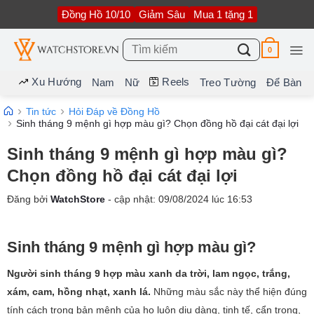
Bỏ
Đồng Hồ 10/10
Giảm Sâu
Mua 1 tặng 1
qua
nội
dung
Tìm
0
kiếm:
Xu Hướng
Reels
Nam
Nữ
Treo Tường
Để Bàn
Tin tức
Hỏi Đáp về Đồng Hồ
Sinh tháng 9 mệnh gì hợp màu gì? Chọn đồng hồ đại cát đại lợi
Sinh tháng 9 mệnh gì hợp màu gì?
Chọn đồng hồ đại cát đại lợi
Đăng bởi
WatchStore
- cập nhật:
09/08/2024
lúc
16:53
Sinh tháng 9 mệnh gì hợp màu gì?
Người sinh tháng 9 hợp màu xanh da trời, lam ngọc, trắng,
xám, cam, hồng nhạt, xanh lá.
Những màu sắc này thể hiện đúng
tính cách trong bản mệnh của họ luôn dịu dàng, tinh tế, cẩn trọng,