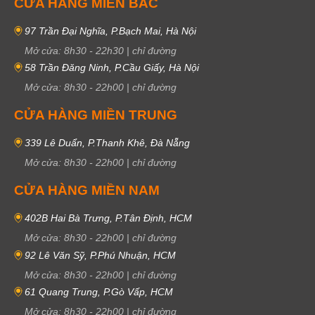
CỬA HÀNG MIỀN BẮC
97 Trần Đại Nghĩa, P.Bạch Mai, Hà Nội
Mở cửa:
8h30
-
22h30
|
chỉ đường
58 Trần Đăng Ninh, P.Cầu Giấy, Hà Nội
Mở cửa:
8h30
-
22h00
|
chỉ đường
CỬA HÀNG MIỀN TRUNG
339 Lê Duẩn, P.Thanh Khê, Đà Nẵng
Mở cửa:
8h30
-
22h00
|
chỉ đường
CỬA HÀNG MIỀN NAM
402B Hai Bà Trưng, P.Tân Định, HCM
Mở cửa:
8h30
-
22h00
|
chỉ đường
92 Lê Văn Sỹ, P.Phú Nhuận, HCM
Mở cửa:
8h30
-
22h00
|
chỉ đường
61 Quang Trung, P.Gò Vấp, HCM
Mở cửa:
8h30
-
22h00
|
chỉ đường