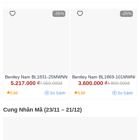
-26%
-25%
Bentley Nam BL1831-25MWNN
Bentley Nam BL1869-101MWNI
5.217.000
₫
3.600.000
₫
7.050.000đ
4.800.000đ
5.00
5.00
So Sánh
So Sánh
Cung Nhân Mã (23/11 – 21/12)