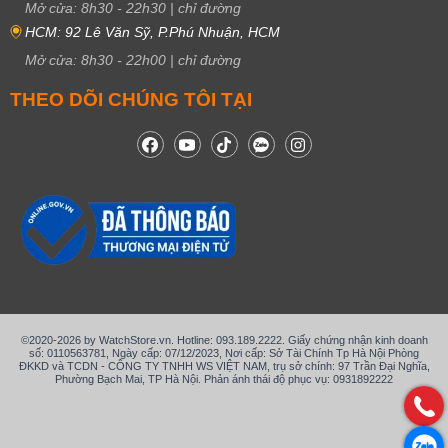
Mở cửa:
8h30
-
22h30
|
chỉ đường
HCM: 92 Lê Văn Sỹ, P.Phú Nhuận, HCM
Mở cửa:
8h30
-
22h00
|
chỉ đường
THEO DÕI CHÚNG TÔI TẠI
©2020-2026 by WatchStore.vn. Hotline: 093.189.2222. Giấy chứng nhận kinh doanh
số: 0110563781, Ngày cấp: 07/12/2023, Nơi cấp: Sở Tài Chính Tp Hà Nội Phòng
ĐKKD và TCDN - CÔNG TY TNHH WS VIỆT NAM, trụ sở chính: 97 Trần Đại Nghĩa,
Phường Bạch Mai, TP Hà Nội. Phản ánh thái độ phục vụ: 0931892222