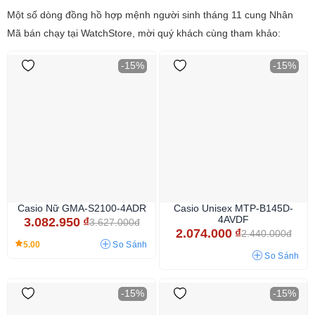
Một số dòng đồng hồ hợp mệnh người sinh tháng 11 cung Nhân
Mã bán chạy tại WatchStore, mời quý khách cùng tham khảo:
-15%
-15%
Casio Nữ GMA-S2100-4ADR
Casio Unisex MTP-B145D-
4AVDF
3.082.950
₫
3.627.000đ
2.074.000
₫
2.440.000đ
5.00
So Sánh
So Sánh
-15%
-15%