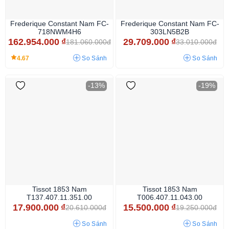
Frederique Constant Nam FC-
Frederique Constant Nam FC-
718NWM4H6
303LN5B2B
162.954.000
₫
29.709.000
₫
181.060.000đ
33.010.000đ
4.67
So Sánh
So Sánh
-13%
-19%
Tissot 1853 Nam
Tissot 1853 Nam
T137.407.11.351.00
T006.407.11.043.00
17.900.000
₫
15.500.000
₫
20.610.000đ
19.250.000đ
So Sánh
So Sánh