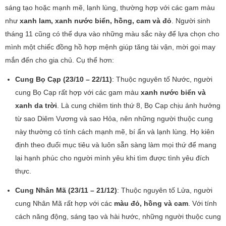
sáng tạo hoặc mạnh mẽ, lạnh lùng, thường hợp với các gam màu
như
xanh lam, xanh nước biển, hồng, cam và đỏ
. Người sinh
tháng 11 cũng có thể dựa vào những màu sắc này để lựa chọn cho
mình một chiếc đồng hồ hợp mệnh giúp tăng tài vận, mời gọi may
mắn đến cho gia chủ. Cụ thể hơn:
Cung Bọ Cạp (23/10 – 22/11)
: Thuộc nguyên tố Nước, người
cung Bọ Cạp rất hợp với các gam màu
xanh nước biển và
xanh da trời
. Là cung chiêm tinh thứ 8, Bọ Cạp chịu ảnh hưởng
từ sao Diêm Vương và sao Hỏa, nên những người thuộc cung
này thường có tính cách mạnh mẽ, bí ẩn và lạnh lùng. Họ kiên
định theo đuổi mục tiêu và luôn sẵn sàng làm mọi thứ để mang
lại hạnh phúc cho người mình yêu khi tìm được tình yêu đích
thực.
Cung Nhân Mã (23/11 – 21/12)
: Thuộc nguyên tố Lửa, người
cung Nhân Mã rất hợp với các
màu đỏ, hồng và cam
. Với tính
cách năng động, sáng tạo và hài hước, những người thuộc cung