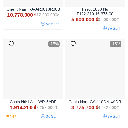
Orient Nam RA-AR0010R30B
Tissot 1853 Nữ
T122.210.16.373.00
10.778.000
₫
12.680.000đ
5.600.000
₫
9.800.000đ
So Sánh
So Sánh
-15%
-15%
Casio Nữ LA-11WR-5ADF
Casio Nam GA-110DN-4ADR
1.914.200
₫
3.775.700
₫
2.252.000đ
4.442.000đ
4.67
So Sánh
So Sánh