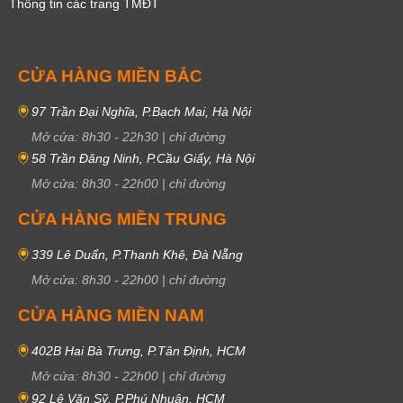
Thông tin các trang TMĐT
CỬA HÀNG MIỀN BẮC
97 Trần Đại Nghĩa, P.Bạch Mai, Hà Nội
Mở cửa:
8h30
-
22h30
|
chỉ đường
58 Trần Đăng Ninh, P.Cầu Giấy, Hà Nội
Mở cửa:
8h30
-
22h00
|
chỉ đường
CỬA HÀNG MIỀN TRUNG
339 Lê Duẩn, P.Thanh Khê, Đà Nẵng
Mở cửa:
8h30
-
22h00
|
chỉ đường
CỬA HÀNG MIỀN NAM
402B Hai Bà Trưng, P.Tân Định, HCM
Mở cửa:
8h30
-
22h00
|
chỉ đường
92 Lê Văn Sỹ, P.Phú Nhuận, HCM