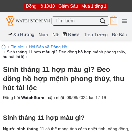
Bỏ
Đồng Hồ 10/10
Giảm Sâu
Mua 1 tặng 1
qua
nội
dung
Tìm
0
kiếm:
Xu Hướng
Reels
Nam
Nữ
Treo Tường
Để Bàn
Tin tức
Hỏi Đáp về Đồng Hồ
Sinh tháng 11 hợp màu gì? Đeo đồng hồ hợp mệnh phong thủy,
thu hút tài lộc
Sinh tháng 11 hợp màu gì? Đeo
đồng hồ hợp mệnh phong thủy, thu
hút tài lộc
Đăng bởi
WatchStore
- cập nhật:
09/08/2024
lúc
17:19
Sinh tháng 11 hợp màu gì?
Người sinh tháng 11
có thể mang tính cách nhiệt tình, năng động,