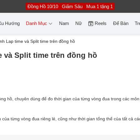
Đồng Hồ 10/10
Giảm Sâu
Mua 1 tặng 1
Xu Hướng
Danh Mục
Nam
Nữ
Reels
Để Bàn
Tr
nh Lap time và Split time trên đồng hồ
 và Split time trên đồng hồ
ồng hồ, chuyên dùng để đo thời gian của từng vòng đua trong các môn
n của từng vòng đua riêng lẻ, cũng như thời gian tổng thể của tất cả c