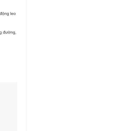
 động leo
ng đường,