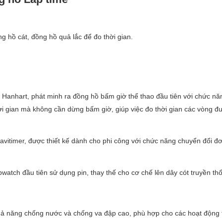
hồ cát, đồng hồ quả lắc để đo thời gian.
 Hanhart, phát minh ra đồng hồ bấm giờ thể thao đầu tiên với chức nă
 gian mà không cần dừng bấm giờ, giúp việc đo thời gian các vòng đu
 Navitimer, được thiết kế dành cho phi công với chức năng chuyển đổi đơ
pwatch đầu tiên sử dụng pin, thay thế cho cơ chế lên dây cót truyền th
hả năng chống nước và chống va đập cao, phù hợp cho các hoạt động 