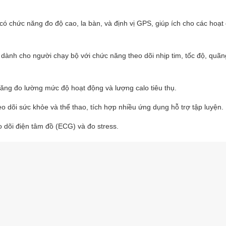
ó chức năng đo độ cao, la bàn, và định vị GPS, giúp ích cho các hoạt
dành cho người chạy bộ với chức năng theo dõi nhịp tim, tốc độ, quã
ăng đo lường mức độ hoạt động và lượng calo tiêu thụ.
o dõi sức khỏe và thể thao, tích hợp nhiều ứng dụng hỗ trợ tập luyện.
eo dõi điện tâm đồ (ECG) và đo stress.