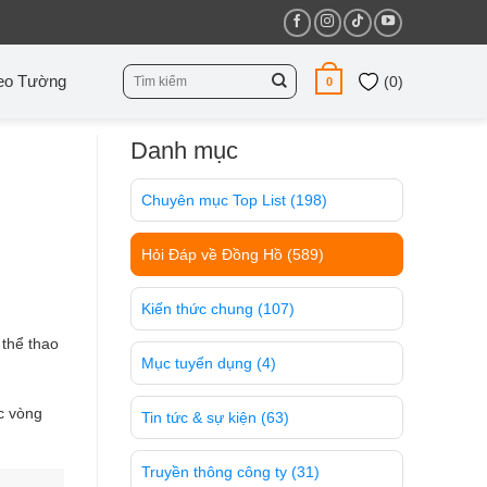
Tìm
eo Tường
(
0
)
0
kiếm:
Danh mục
Chuyên mục Top List
(198)
Hỏi Đáp về Đồng Hồ
(589)
Kiến thức chung
(107)
 thể thao
Mục tuyển dụng
(4)
ác vòng
Tin tức & sự kiện
(63)
Truyền thông công ty
(31)