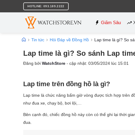
Bỏ
HOTLINE: 093.189.2222
qua
nội
dung
Giảm Sâu
Tin tức
Hỏi Đáp về Đồng Hồ
Lap time là gì? So sá
Lap time là gì? So sánh Lap time
Đăng bởi
WatchStore
- cập nhật:
03/05/2024
lúc
15:01
Lap time trên đồng hồ là gì?
Lap time là chức năng bấm giờ vòng được tích hợp trên đ
như đua xe, chạy bộ, bơi lội,…
Bên cạnh đó, chiếc đồng hồ này còn có thể ghi lại thời gia
đua.