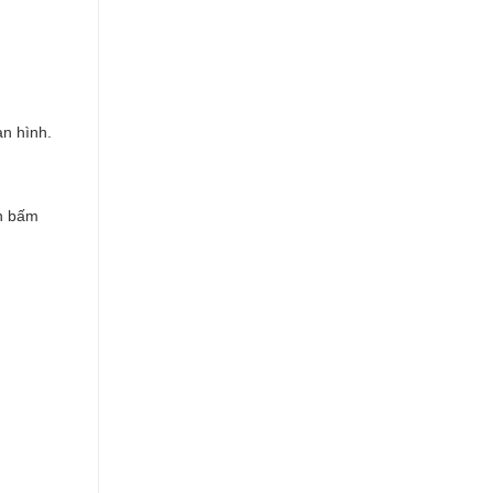
àn hình.
ần bấm