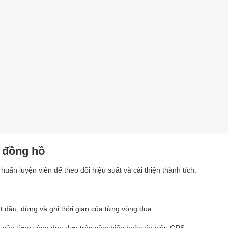
n đồng hồ
uấn luyện viên để theo dõi hiệu suất và cải thiện thành tích.
t đầu, dừng và ghi thời gian của từng vòng đua.
an của từng vòng đua dựa trên cảm biến hoặc tín hiệu GPS.