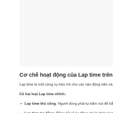
Cơ chế hoạt động của Lap time trê
Lap time là một công cụ hữu ích cho các vận động viên và h
Có hai loại Lap time chính:
Lap time thủ công
: Người dùng phải tự bấm nút để bắ
Lap time tự động
: Đồng hồ sẽ tự động ghi lại thời gi