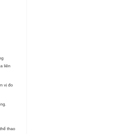
ng
a liên
n vị đo
ống.
thể thao