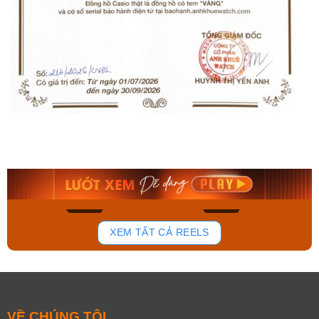
Orient Nam RA-
Casio Nam MTS-
AA0B05R19B
115D-1AVDF
9.480.000₫
2.823.000₫
8.058.000₫
2.399.550₫
Mua ngay
Mua ngay
194
110
XEM TẤT CẢ REELS
VỀ CHÚNG TÔI