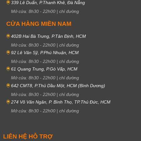
339 Lê Duẩn, P.Thanh Khê, Đà Nẵng
Mở cửa:
8h30
-
22h00
|
chỉ đường
CỬA HÀNG MIỀN NAM
402B Hai Bà Trưng, P.Tân Định, HCM
Mở cửa:
8h30
-
22h00
|
chỉ đường
92 Lê Văn Sỹ, P.Phú Nhuận, HCM
Mở cửa:
8h30
-
22h00
|
chỉ đường
61 Quang Trung, P.Gò Vấp, HCM
Mở cửa:
8h30
-
22h00
|
chỉ đường
642 CMT8, P.Thủ Dầu Một, HCM (Bình Dương)
Mở cửa:
8h30
-
22h00
|
chỉ đường
274 Võ Văn Ngân, P. Bình Thọ, TP.Thủ Đức, HCM
Mở cửa:
8h30
-
22h00
|
chỉ đường
LIÊN HỆ HỖ TRỢ