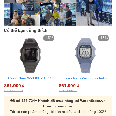
Có thể bạn cũng thích
-15%
-15%
Casio Nam W-800H-1BVDF
Casio Nam W-800H-2AVDF
861.900
₫
861.900
₫
8
1.014.000đ
1.014.000đ
1
Đã có 155,724+ Khách đã mua hàng tại WatchStore.vn
trong 5 năm qua.
Tất cả sản phẩm chúng tôi bán ra đều là chính hãng 100%