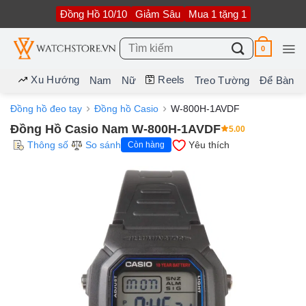
Bỏ
Đồng Hồ 10/10
Giảm Sâu
Mua 1 tặng 1
qua
nội
dung
Tìm
0
kiếm:
Xu Hướng
Reels
Nam
Nữ
Treo Tường
Để Bàn
Đồng hồ đeo tay
Đồng hồ Casio
W-800H-1AVDF
Đồng Hồ Casio Nam W-800H-1AVDF
5.00
Thông số
So sánh
Yêu thích
Còn hàng