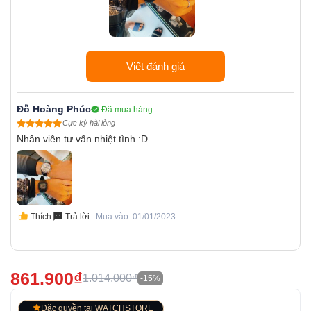
Viết đánh giá
Đỗ Hoàng Phúc
Đã mua hàng
Cực kỳ hài lòng
Nhân viên tư vấn nhiệt tình :D
Thích
Trả lời
Mua vào: 01/01/2023
861.900₫
1.014.000₫
-15%
Đặc quyền tại WATCHSTORE