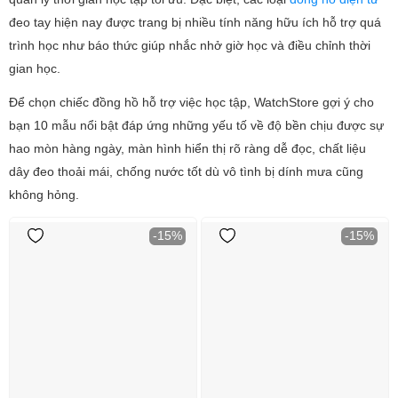
đeo tay hiện nay được trang bị nhiều tính năng hữu ích hỗ trợ quá
trình học như báo thức giúp nhắc nhở giờ học và điều chỉnh thời
gian học.
Để chọn chiếc đồng hồ hỗ trợ việc học tập, WatchStore gợi ý cho
bạn 10 mẫu nổi bật đáp ứng những yếu tố về độ bền chịu được sự
hao mòn hàng ngày, màn hình hiển thị rõ ràng dễ đọc, chất liệu
dây đeo thoải mái, chống nước tốt dù vô tình bị dính mưa cũng
không hỏng.
-15%
-15%