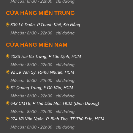
Mở cửa:
8h30
-
22h00
|
chỉ đường
CỬA HÀNG MIỀN TRUNG
339 Lê Duẩn, P.Thanh Khê, Đà Nẵng
Mở cửa:
8h30
-
22h00
|
chỉ đường
CỬA HÀNG MIỀN NAM
402B Hai Bà Trưng, P.Tân Định, HCM
Mở cửa:
8h30
-
22h00
|
chỉ đường
92 Lê Văn Sỹ, P.Phú Nhuận, HCM
Mở cửa:
8h30
-
22h00
|
chỉ đường
61 Quang Trung, P.Gò Vấp, HCM
Mở cửa:
8h30
-
22h00
|
chỉ đường
642 CMT8, P.Thủ Dầu Một, HCM (Bình Dương)
Mở cửa:
8h30
-
22h00
|
chỉ đường
274 Võ Văn Ngân, P. Bình Thọ, TP.Thủ Đức, HCM
Mở cửa:
8h30
-
22h00
|
chỉ đường