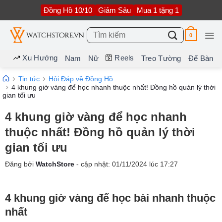
Bỏ
Đồng Hồ 10/10
Giảm Sâu
Mua 1 tặng 1
qua
nội
dung
Tìm
0
kiếm:
Xu Hướng
Reels
Nam
Nữ
Treo Tường
Để Bàn
Tin tức
Hỏi Đáp về Đồng Hồ
4 khung giờ vàng để học nhanh thuộc nhất! Đồng hồ quản lý thời
gian tối ưu
4 khung giờ vàng để học nhanh
thuộc nhất! Đồng hồ quản lý thời
gian tối ưu
Đăng bởi
WatchStore
- cập nhật:
01/11/2024
lúc
17:27
4 khung giờ vàng để học bài nhanh thuộc
nhất