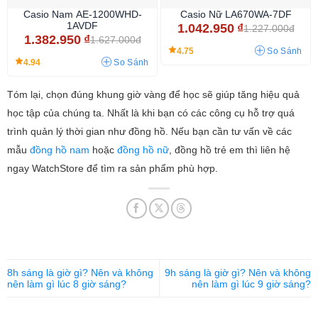
Casio Nam AE-1200WHD-
Casio Nữ LA670WA-7DF
1AVDF
1.042.950
₫
1.227.000đ
1.382.950
₫
1.627.000đ
4.75
So Sánh
4.94
So Sánh
Tóm lại, chọn đúng khung giờ vàng để học sẽ giúp tăng hiệu quả
học tập của chúng ta. Nhất là khi bạn có các công cụ hỗ trợ quá
trình quản lý thời gian như đồng hồ. Nếu bạn cần tư vấn về các
mẫu
đồng hồ nam
hoặc
đồng hồ nữ
, đồng hồ trẻ em thì liên hệ
ngay WatchStore để tìm ra sản phẩm phù hợp.
8h sáng là giờ gì? Nên và không
9h sáng là giờ gì? Nên và không
nên làm gì lúc 8 giờ sáng?
nên làm gì lúc 9 giờ sáng?