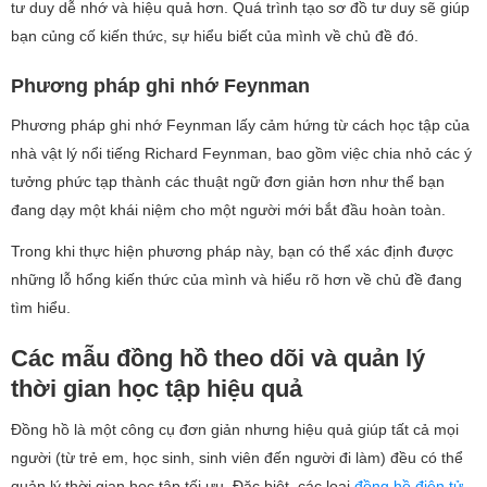
tư duy dễ nhớ và hiệu quả hơn. Quá trình tạo sơ đồ tư duy sẽ giúp
bạn củng cố kiến thức, sự hiểu biết của mình về chủ đề đó.
Phương pháp ghi nhớ Feynman
Phương pháp ghi nhớ Feynman lấy cảm hứng từ cách học tập của
nhà vật lý nổi tiếng Richard Feynman, bao gồm việc chia nhỏ các ý
tưởng phức tạp thành các thuật ngữ đơn giản hơn như thể bạn
đang dạy một khái niệm cho một người mới bắt đầu hoàn toàn.
Trong khi thực hiện phương pháp này, bạn có thể xác định được
những lỗ hổng kiến ​​thức của mình và hiểu rõ hơn về chủ đề đang
tìm hiểu.
Các mẫu đồng hồ theo dõi và quản lý
thời gian học tập hiệu quả
Đồng hồ là một công cụ đơn giản nhưng hiệu quả giúp tất cả mọi
người (từ trẻ em, học sinh, sinh viên đến người đi làm) đều có thể
quản lý thời gian học tập tối ưu. Đặc biệt, các loại
đồng hồ điện tử