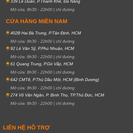
339 Lê Duẩn, P.Thanh Khê, Đà Nẵng
Mở cửa:
8h30
-
22h00
|
chỉ đường
CỬA HÀNG MIỀN NAM
402B Hai Bà Trưng, P.Tân Định, HCM
Mở cửa:
8h30
-
22h00
|
chỉ đường
92 Lê Văn Sỹ, P.Phú Nhuận, HCM
Mở cửa:
8h30
-
22h00
|
chỉ đường
61 Quang Trung, P.Gò Vấp, HCM
Mở cửa:
8h30
-
22h00
|
chỉ đường
642 CMT8, P.Thủ Dầu Một, HCM (Bình Dương)
Mở cửa:
8h30
-
22h00
|
chỉ đường
274 Võ Văn Ngân, P. Bình Thọ, TP.Thủ Đức, HCM
Mở cửa:
8h30
-
22h00
|
chỉ đường
LIÊN HỆ HỖ TRỢ