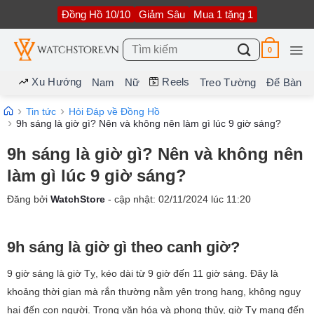
Bỏ
Đồng Hồ 10/10
Giảm Sâu
Mua 1 tặng 1
qua
nội
dung
Tìm
0
kiếm:
Xu Hướng
Reels
Nam
Nữ
Treo Tường
Để Bàn
Tin tức
Hỏi Đáp về Đồng Hồ
9h sáng là giờ gì? Nên và không nên làm gì lúc 9 giờ sáng?
9h sáng là giờ gì? Nên và không nên
làm gì lúc 9 giờ sáng?
Đăng bởi
WatchStore
- cập nhật:
02/11/2024
lúc
11:20
9h sáng là giờ gì theo canh giờ?
9 giờ sáng là giờ Tỵ, kéo dài từ 9 giờ đến 11 giờ sáng. Đây là
khoảng thời gian mà rắn thường nằm yên trong hang, không nguy
hại đến con người. Trong văn hóa và phong thủy, giờ Tỵ mang đến