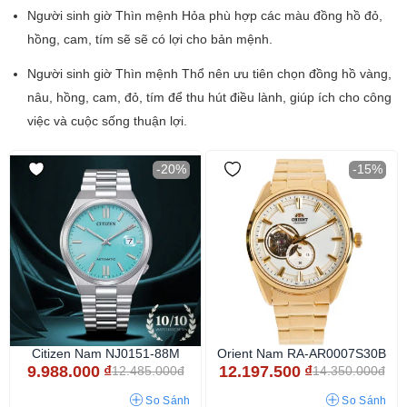
Người sinh giờ Thìn mệnh Hỏa phù hợp các màu đồng hồ đỏ,
hồng, cam, tím sẽ sẽ có lợi cho bản mệnh.
Người sinh giờ Thìn mệnh Thổ nên ưu tiên chọn đồng hồ vàng,
nâu, hồng, cam, đỏ, tím để thu hút điều lành, giúp ích cho công
việc và cuộc sống thuận lợi.
-20%
-15%
Citizen Nam NJ0151-88M
Orient Nam RA-AR0007S30B
9.988.000
₫
12.197.500
₫
12.485.000đ
14.350.000đ
So Sánh
So Sánh