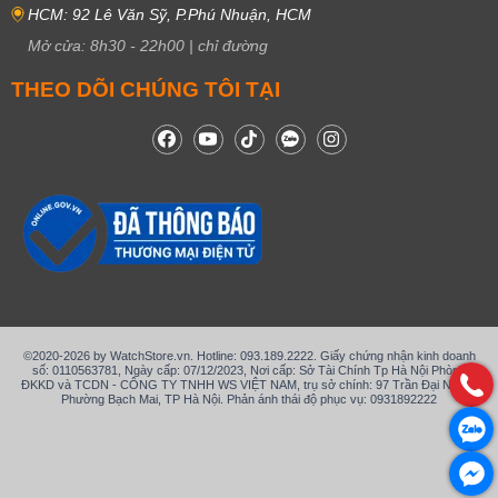
HCM: 92 Lê Văn Sỹ, P.Phú Nhuận, HCM
Mở cửa:
8h30
-
22h00
|
chỉ đường
THEO DÕI CHÚNG TÔI TẠI
©2020-2026 by WatchStore.vn. Hotline: 093.189.2222. Giấy chứng nhận kinh doanh
số: 0110563781, Ngày cấp: 07/12/2023, Nơi cấp: Sở Tài Chính Tp Hà Nội Phòng
ĐKKD và TCDN - CÔNG TY TNHH WS VIỆT NAM, trụ sở chính: 97 Trần Đại Nghĩa,
Phường Bạch Mai, TP Hà Nội. Phản ánh thái độ phục vụ: 0931892222