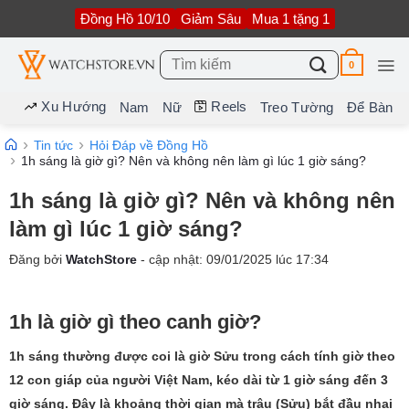
Bỏ
Đồng Hồ 10/10
Giảm Sâu
Mua 1 tặng 1
qua
nội
dung
Tìm
0
kiếm:
Xu Hướng
Reels
Nam
Nữ
Treo Tường
Để Bàn
Tin tức
Hỏi Đáp về Đồng Hồ
1h sáng là giờ gì? Nên và không nên làm gì lúc 1 giờ sáng?
1h sáng là giờ gì? Nên và không nên
làm gì lúc 1 giờ sáng?
Đăng bởi
WatchStore
- cập nhật:
09/01/2025
lúc
17:34
1h là giờ gì theo canh giờ?
1h sáng thường được coi là giờ Sửu trong cách tính giờ theo
12 con giáp của người Việt Nam, kéo dài từ 1 giờ sáng đến 3
giờ sáng. Đây là khoảng thời gian mà trâu (Sửu) bắt đầu nhai