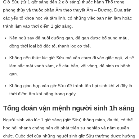
Giờ Sửu (từ 1 giờ sáng đến 2 giờ sáng) thuộc hành Thổ trong
phong thủy và thuộc phần Âm theo thuyết Âm – Dương. Dựa trên
các yếu tố khoa học và tâm linh, có những việc bạn nên làm hoặc
tránh làm vào thời điểm 1 giờ sáng.
Nên ngủ say để nuôi dưỡng gan, để gan được bổ sung máu,
đồng thời loại bỏ độc tố, thanh lọc cơ thể.
Không nên thức lúc giờ Sửu mà vẫn chưa đi vào giấc ngủ, vì sẽ
làm sắc mặt xanh xám, dễ cáu bẳn, vội vàng, dễ sinh ra bệnh
gan.
Không giao hợp vào giờ Sửu để tránh tổn hại sinh khí vì đây là
thời điểm âm khí nặng trong ngày.
Tổng đoán vận mệnh người sinh 1h sáng
Người sinh vào lúc 1 giờ sáng (giờ Sửu) thông minh, đa tài, có thể
học hỏi nhanh chóng nên dễ phát triển sự nghiệp và nắm quyền
chức. Cuộc đời của những người sinh giờ Sửu thường được hưởng