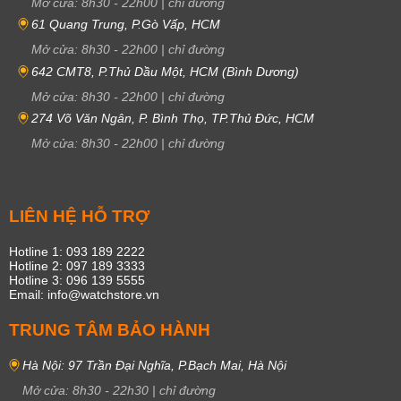
Mở cửa:
8h30
-
22h00
|
chỉ đường
61 Quang Trung, P.Gò Vấp, HCM
Mở cửa:
8h30
-
22h00
|
chỉ đường
642 CMT8, P.Thủ Dầu Một, HCM (Bình Dương)
Mở cửa:
8h30
-
22h00
|
chỉ đường
274 Võ Văn Ngân, P. Bình Thọ, TP.Thủ Đức, HCM
Mở cửa:
8h30
-
22h00
|
chỉ đường
LIÊN HỆ HỖ TRỢ
Hotline 1: 093 189 2222
Hotline 2: 097 189 3333
Hotline 3: 096 139 5555
Email: info@watchstore.vn
TRUNG TÂM BẢO HÀNH
Hà Nội: 97 Trần Đại Nghĩa, P.Bạch Mai, Hà Nội
Mở cửa:
8h30
-
22h30
|
chỉ đường