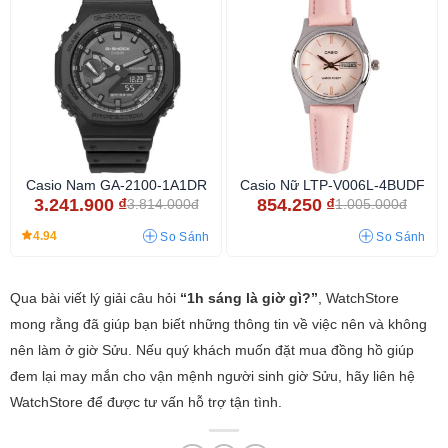
Casio Nam GA-2100-1A1DR
Casio Nữ LTP-V006L-4BUDF
3.241.900
₫
854.250
₫
3.814.000đ
1.005.000đ
4.94
So Sánh
So Sánh
Qua bài viết lý giải câu hỏi
“1h sáng là giờ gì?”
, WatchStore
mong rằng đã giúp bạn biết những thông tin về việc nên và không
nên làm ở giờ Sửu. Nếu quý khách muốn đặt mua đồng hồ giúp
đem lại may mắn cho vận mệnh người sinh giờ Sửu, hãy liên hệ
WatchStore để được tư vấn hỗ trợ tận tình.