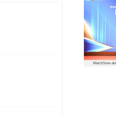
WatchStore đượ