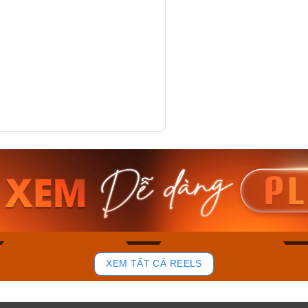
am MTS-
Casio Nam MTS-
Casio U
VDF
RS100L-1AVDF
230EL-
₫
4.276.000₫
2.117.0
50₫
3.634.600₫
1.799.
ay
Mua ngay
Mua 
81
37
XEM TẤT CẢ REELS