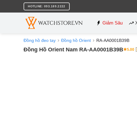
Bỏ
HOTLINE: 093.189.2222
qua
nội
dung
Giảm Sâu
Đồng hồ đeo tay
Đồng hồ Orient
RA-AA0001B39B
Đồng Hồ Orient Nam RA-AA0001B39B
5.00