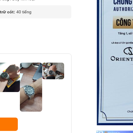
rữ cót:
40 tiếng