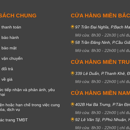
 SÁCH CHUNG
CỬA HÀNG MIỀN BẮ
 thanh toán
97 Trần Đại Nghĩa, P.Bạch Ma
Mở cửa:
8h30
-
22h30
|
chỉ đ
h bảo hành
58 Trần Đăng Ninh, P.Cầu Giấ
h bảo mật
Mở cửa:
8h30
-
22h00
|
chỉ đ
 vận chuyển
CỬA HÀNG MIỀN TR
đổi trả
339 Lê Duẩn, P.Thanh Khê, 
 về giá
Mở cửa:
8h30
-
22h00
|
chỉ đ
c tiếp nhận và phản ánh, yêu
CỬA HÀNG MIỀN NA
nại
402B Hai Bà Trưng, P.Tân Đị
iện hoặc hạn chế trong việc cung
óa, dịch vụ
Mở cửa:
8h30
-
22h00
|
chỉ đ
92 Lê Văn Sỹ, P.Phú Nhuận,
các trang TMĐT
Mở cửa:
8h30
-
22h00
|
chỉ đ