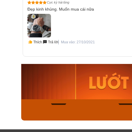
Cực kỳ hài lòng
Đẹp kinh khủng. Muốn mua cái nữa
Thích
Trả lời
Mua vào: 27/10/2021
Orient Nam RA-
Casio N
AA0B05R19B
115D-1A
9.480.000₫
2.823.000
8.058.000₫
2.399.5
Mua ngay
Mua ng
136