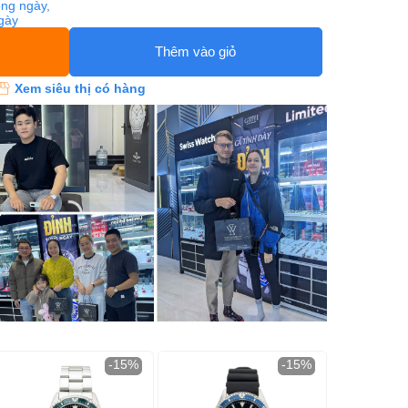
ng ngày,
ngày
Thêm vào giỏ
Xem siêu thị có hàng
-15%
-15%