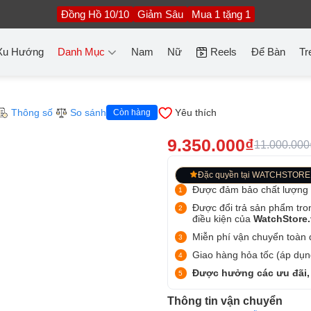
Đồng Hồ 10/10
Giảm Sâu
Mua 1 tặng 1
Xu Hướng
Danh Mục
Nam
Nữ
Reels
Để Bàn
Tr
Thông số
So sánh
Yêu thích
Còn hàng
9.350.000₫
11.000.000
Đặc quyền tại WATCHSTORE
Được đảm bảo chất lượng
Được đổi trả sản phẩm tro
điều kiện của
WatchStore
Miễn phí vận chuyển toàn q
Giao hàng hỏa tốc (áp dụng
Được hưởng các ưu đãi,
Thông tin vận chuyển