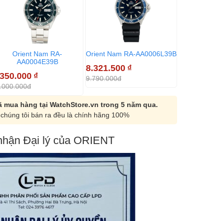
Orient Nam RA-
Orient Nam RA-AA0006L39B
AA0004E39B
8.321.500
₫
.350.000
₫
9.790.000đ
.000.000đ
 mua hàng tại WatchStore.vn trong 5 năm qua.
chúng tôi bán ra đều là chính hãng 100%
hận Đại lý của ORIENT