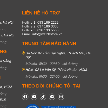
C
LIÊN HỆ HỖ TRỢ
i, Hà Nội
Hotline 1: 093 189 2222
Hotline 2: 097 189 3333
ường
Hotline 3: 096 139 5555
Email: info@watchstore.vn
y, Hà Nội
ường
TRUNG TÂM BẢO HÀNH
UNG
Hà Nội: 97 Trần Đại Nghĩa, P.Bạch Mai, Hà
Nội
Đà Nẵng
Mở cửa:
8h30
-
22h30
|
chỉ đường
ường
HCM: 92 Lê Văn Sỹ, P.Phú Nhuận, HCM
Mở cửa:
8h30
-
22h00
|
chỉ đường
M
THEO DÕI CHÚNG TÔI TẠI
nh, HCM
ường
 HCM
ường