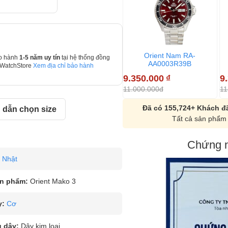
Orient Nam RA-
o hành
1-5 năm uy tín
tại hệ thống đồng
AA0003R39B
 WatchStore
Xem địa chỉ bảo hành
9.350.000
₫
9
11.000.000đ
11
Đã có 155,724+ Khách đã
dẫn chọn size
Tất cả sản phẩm 
Chứng n
Nhật
n phẩm:
Orient Mako 3
y:
Cơ
u dây:
Dây kim loại