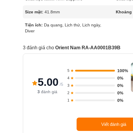
Size mặt:
41.8mm
Khoảng t
Tiện ích:
Dạ quang, Lịch thứ, Lịch ngày,
Diver
3 đánh giá cho
Orient Nam RA-AA0001B39B
100%
5
0%
5.00
4
/5
0%
3
3
đánh giá
0%
2
0%
1
Viết đánh giá