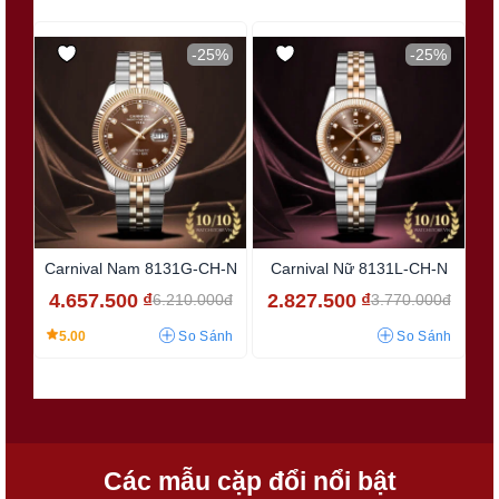
-25%
-25%
Carnival Nam 8131G-CH-N
Carnival Nữ 8131L-CH-N
Ca
4.657.500
₫
2.827.500
₫
5
6.210.000đ
3.770.000đ
5.00
So Sánh
So Sánh
Các mẫu cặp đổi nổi bật