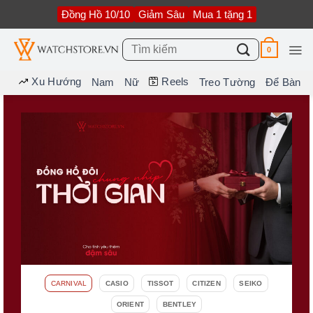
Bỏ
Đồng Hồ 10/10
Giảm Sâu
Mua 1 tặng 1
qua
nội
dung
Tìm
0
kiếm:
Xu Hướng
Reels
Nam
Nữ
Treo Tường
Để Bàn
CARNIVAL
CASIO
TISSOT
CITIZEN
SEIKO
ORIENT
BENTLEY