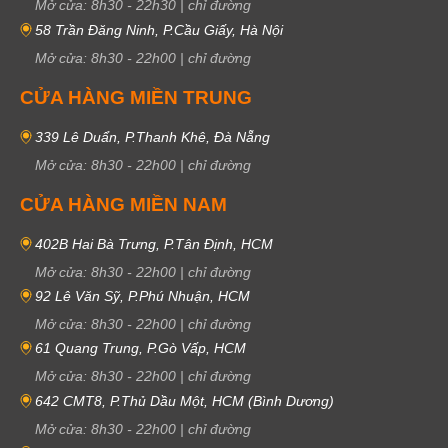
Mở cửa:
8h30
-
22h30
|
chỉ đường
58 Trần Đăng Ninh, P.Cầu Giấy, Hà Nội
Mở cửa:
8h30
-
22h00
|
chỉ đường
CỬA HÀNG MIỀN TRUNG
339 Lê Duẩn, P.Thanh Khê, Đà Nẵng
Mở cửa:
8h30
-
22h00
|
chỉ đường
CỬA HÀNG MIỀN NAM
402B Hai Bà Trưng, P.Tân Định, HCM
Mở cửa:
8h30
-
22h00
|
chỉ đường
92 Lê Văn Sỹ, P.Phú Nhuận, HCM
Mở cửa:
8h30
-
22h00
|
chỉ đường
61 Quang Trung, P.Gò Vấp, HCM
Mở cửa:
8h30
-
22h00
|
chỉ đường
642 CMT8, P.Thủ Dầu Một, HCM (Bình Dương)
Mở cửa:
8h30
-
22h00
|
chỉ đường