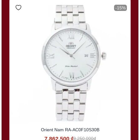
-15%
Orient Nam RA-AC0F10S30B
7.862.500
₫
9.250.000đ