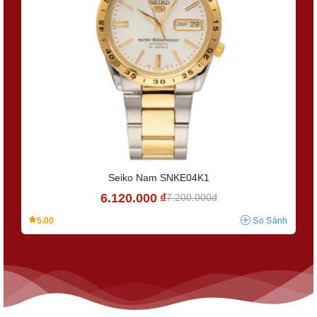
Seiko Nam SNKE04K1
6.120.000
₫
7.200.000đ
5.00
So Sánh