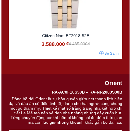
Citizen Nam BF2018-52E
3.588.000
₫
4.485.000đ
So Sánh
Orient
RA-AC0F10S30B – RA-NR2003S30B
Đồng hồ đôi Orient là sự hòa quyện giữa nét thanh lịch hiện
đại và dấu ấn cổ điển tinh tế, dành cho hai người cùng chung
một gu thẩm mỹ. Thiết kế mặt số trắng trang nhã kết hợp chi
tiết La Mã tạo nên vẻ đẹp nhẹ nhàng nhưng đầy cuốn hút.
Từng chuyển động cơ khí bền bỉ không chỉ đo đếm thời gian
mà còn lưu giữ những khoảnh khắc gắn bó dài lâu.