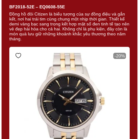
BF2018-52E – EQ0608-55E
Đồng hồ đôi Citizen là biểu tượng của sự đồng điệu và gắn
kết, nơi hai trái tim cùng chung một nhịp thời gian. Thiết kế
demi vàng bạc sang trọng kết hợp mặt số đen tinh tế tạo nên
vẻ đẹp hài hòa cho cả hai. Không chỉ là phụ kiện, đây còn là
món quà lưu giữ những khoảnh khắc yêu thương theo năm
tháng.
-20%