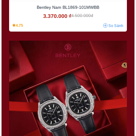
Bentley Nam BL1869-101MWBB
3.370.000
₫
4.500.000đ
4.75
So Sánh