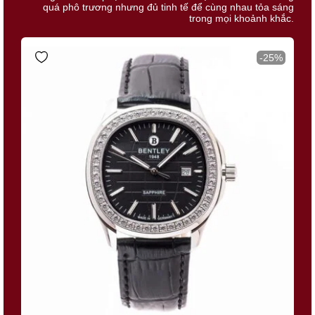
quá phô trương nhưng đủ tinh tế để cùng nhau tỏa sáng
trong mọi khoảnh khắc.
-25%