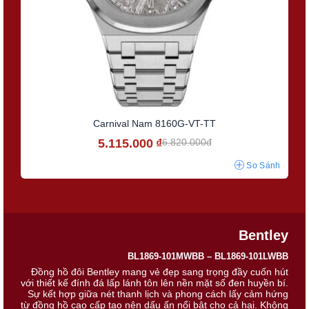
Carnival Nam 8160G-VT-TT
5.115.000
₫
6.820.000đ
So Sánh
Bentley
BL1869-101MWBB –
BL1869-101LWBB
Đồng hồ đôi Bentley mang vẻ đẹp sang trọng đầy cuốn hút
với thiết kế đính đá lấp lánh tôn lên nền mặt số đen huyền bí.
Sự kết hợp giữa nét thanh lịch và phong cách lấy cảm hứng
từ đồng hồ cao cấp tạo nên dấu ấn nổi bật cho cả hai. Không