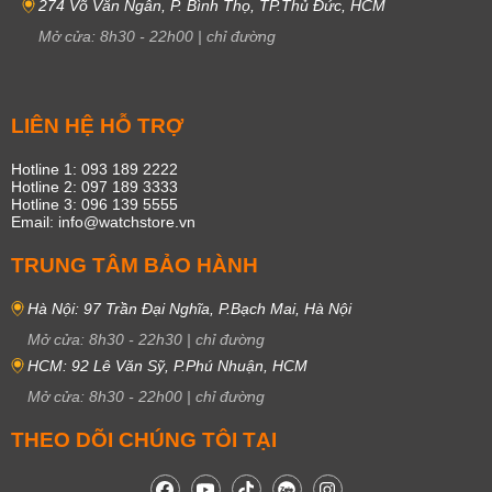
274 Võ Văn Ngân, P. Bình Thọ, TP.Thủ Đức, HCM
Mở cửa:
8h30
-
22h00
|
chỉ đường
LIÊN HỆ HỖ TRỢ
Hotline 1: 093 189 2222
Hotline 2: 097 189 3333
Hotline 3: 096 139 5555
Email: info@watchstore.vn
TRUNG TÂM BẢO HÀNH
Hà Nội: 97 Trần Đại Nghĩa, P.Bạch Mai, Hà Nội
Mở cửa:
8h30
-
22h30
|
chỉ đường
HCM: 92 Lê Văn Sỹ, P.Phú Nhuận, HCM
Mở cửa:
8h30
-
22h00
|
chỉ đường
THEO DÕI CHÚNG TÔI TẠI