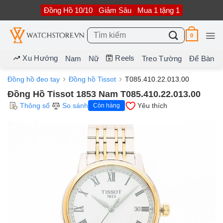
Bỏ
Đồng Hồ 10/10
Giảm Sâu
Mua 1 tặng 1
qua
nội
dung
Tìm
0
kiếm:
Xu Hướng
Reels
Nam
Nữ
Treo Tường
Để Bàn
Đồng hồ đeo tay
Đồng hồ Tissot
T085.410.22.013.00
Đồng Hồ Tissot 1853 Nam T085.410.22.013.00
Thông số
So sánh
Yêu thích
Còn hàng