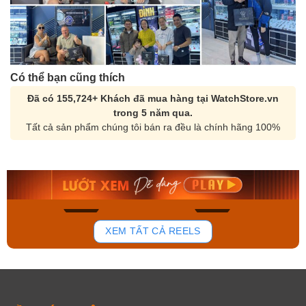
Có thể bạn cũng thích
Đã có 155,724+ Khách đã mua hàng tại WatchStore.vn
trong 5 năm qua.
Tất cả sản phẩm chúng tôi bán ra đều là chính hãng 100%
Orient Nam RA-
Casio Nam MTS-
AA0B05R19B
115D-1AVDF
9.480.000₫
2.823.000₫
8.058.000₫
2.399.550₫
Mua ngay
Mua ngay
150
85
XEM TẤT CẢ REELS