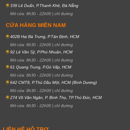
339 Lê Duẩn, P.Thanh Khê, Đà Nẵng
Mở cửa:
8h30
-
22h00
|
chỉ đường
CỬA HÀNG MIỀN NAM
402B Hai Bà Trưng, P.Tân Định, HCM
Mở cửa:
8h30
-
22h00
|
chỉ đường
92 Lê Văn Sỹ, P.Phú Nhuận, HCM
Mở cửa:
8h30
-
22h00
|
chỉ đường
61 Quang Trung, P.Gò Vấp, HCM
Mở cửa:
8h30
-
22h00
|
chỉ đường
642 CMT8, P.Thủ Dầu Một, HCM (Bình Dương)
Mở cửa:
8h30
-
22h00
|
chỉ đường
274 Võ Văn Ngân, P. Bình Thọ, TP.Thủ Đức, HCM
Mở cửa:
8h30
-
22h00
|
chỉ đường
LIÊN HỆ HỖ TRỢ