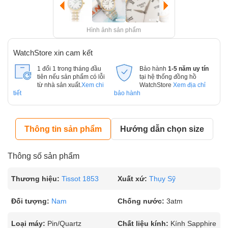
Hình ảnh sản phẩm
WatchStore xin cam kết
1 đổi 1 trong tháng đầu
Bảo hành
1-5 năm uy tín
tiên nếu sản phẩm có lỗi
tại hệ thống đồng hồ
từ nhà sản xuất.
Xem chi
WatchStore
Xem địa chỉ
tiết
bảo hành
Thông tin sản phẩm
Hướng dẫn chọn size
Thông số sản phẩm
Thương hiệu:
Tissot 1853
Xuất xứ:
Thụy Sỹ
Đối tượng:
Nam
Chống nước:
3atm
Loại máy:
Pin/Quartz
Chất liệu kính:
Kính Sapphire