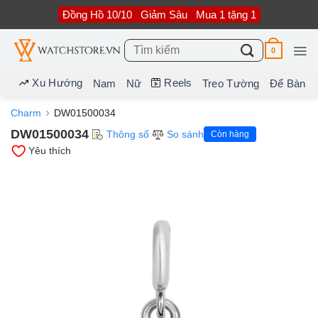
Bỏ
Đồng Hồ 10/10
Giảm Sâu
Mua 1 tặng 1
qua
nội
dung
Tìm
0
kiếm:
Xu Hướng
Reels
Nam
Nữ
Treo Tường
Để Bàn
Charm
DW01500034
DW01500034
Thông số
So sánh
Còn hàng
Yêu thích