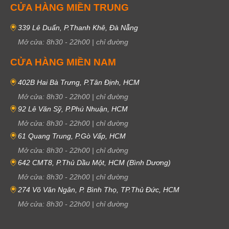
CỬA HÀNG MIỀN TRUNG
339 Lê Duẩn, P.Thanh Khê, Đà Nẵng
Mở cửa:
8h30
-
22h00
|
chỉ đường
CỬA HÀNG MIỀN NAM
402B Hai Bà Trưng, P.Tân Định, HCM
Mở cửa:
8h30
-
22h00
|
chỉ đường
92 Lê Văn Sỹ, P.Phú Nhuận, HCM
Mở cửa:
8h30
-
22h00
|
chỉ đường
61 Quang Trung, P.Gò Vấp, HCM
Mở cửa:
8h30
-
22h00
|
chỉ đường
642 CMT8, P.Thủ Dầu Một, HCM (Bình Dương)
Mở cửa:
8h30
-
22h00
|
chỉ đường
274 Võ Văn Ngân, P. Bình Thọ, TP.Thủ Đức, HCM
Mở cửa:
8h30
-
22h00
|
chỉ đường