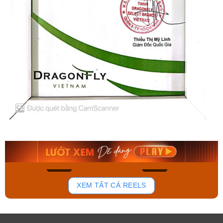
Orient Nam RA-
Casio Nam MTS-
AA0B05R19B
115D-1AVDF
9.480.000₫
2.823.000₫
8.058.000₫
2.399.550₫
Mua ngay
Mua ngay
194
110
XEM TẤT CẢ REELS