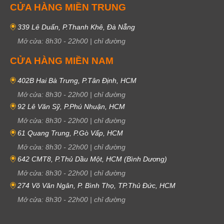
CỬA HÀNG MIỀN TRUNG
339 Lê Duẩn, P.Thanh Khê, Đà Nẵng
Mở cửa:
8h30
-
22h00
|
chỉ đường
CỬA HÀNG MIỀN NAM
402B Hai Bà Trưng, P.Tân Định, HCM
Mở cửa:
8h30
-
22h00
|
chỉ đường
92 Lê Văn Sỹ, P.Phú Nhuận, HCM
Mở cửa:
8h30
-
22h00
|
chỉ đường
61 Quang Trung, P.Gò Vấp, HCM
Mở cửa:
8h30
-
22h00
|
chỉ đường
642 CMT8, P.Thủ Dầu Một, HCM (Bình Dương)
Mở cửa:
8h30
-
22h00
|
chỉ đường
274 Võ Văn Ngân, P. Bình Thọ, TP.Thủ Đức, HCM
Mở cửa:
8h30
-
22h00
|
chỉ đường