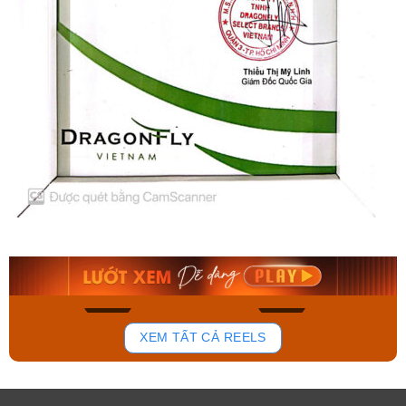
Orient Nam RA-
Casio Nam MTS-
AA0B05R19B
115D-1AVDF
9.480.000₫
2.823.000₫
8.058.000₫
2.399.550₫
Mua ngay
Mua ngay
191
108
XEM TẤT CẢ REELS