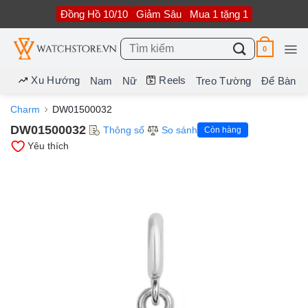
Bỏ
Đồng Hồ 10/10
Giảm Sâu
Mua 1 tặng 1
qua
nội
dung
Tìm
0
kiếm:
Xu Hướng
Reels
Nam
Nữ
Treo Tường
Để Bàn
Charm
DW01500032
DW01500032
Thông số
So sánh
Còn hàng
Yêu thích