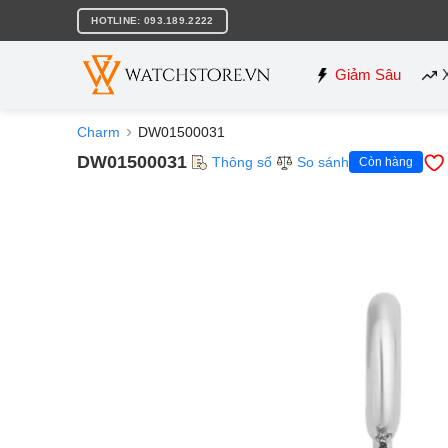
Bỏ
HOTLINE: 093.189.2222
qua
nội
dung
Giảm Sâu
Charm
DW01500031
DW01500031
Thông số
So sánh
Còn hàng