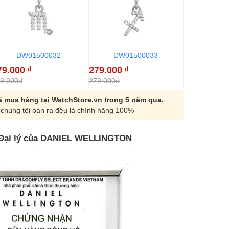
DW01500032
DW01500033
DW01
79.000
₫
279.000
₫
279.000
₫
9.000đ
279.000đ
279.000đ
 mua hàng tại WatchStore.vn trong 5 năm qua.
chúng tôi bán ra đều là chính hãng 100%
Đại lý của DANIEL WELLINGTON