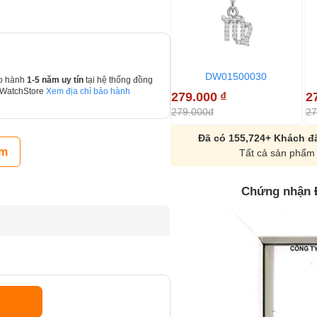
DW01500030
o hành
1-5 năm uy tín
tại hệ thống đồng
 WatchStore
Xem địa chỉ bảo hành
279.000
₫
2
279.000đ
27
Đã có 155,724+ Khách đã
ẩm
Tất cả sản phẩm 
Chứng nhận 