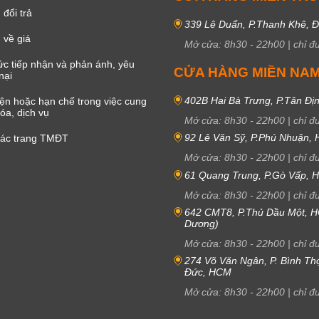
đổi trả
339 Lê Duẩn, P.Thanh Khê, 
 về giá
Mở cửa:
8h30
-
22h00
|
chỉ đ
c tiếp nhận và phản ánh, yêu
CỬA HÀNG MIỀN NA
nại
402B Hai Bà Trưng, P.Tân Đị
iện hoặc hạn chế trong việc cung
óa, dịch vụ
Mở cửa:
8h30
-
22h00
|
chỉ đ
92 Lê Văn Sỹ, P.Phú Nhuận,
các trang TMĐT
Mở cửa:
8h30
-
22h00
|
chỉ đ
61 Quang Trung, P.Gò Vấp,
Mở cửa:
8h30
-
22h00
|
chỉ đ
642 CMT8, P.Thủ Dầu Một, H
Dương)
Mở cửa:
8h30
-
22h00
|
chỉ đ
274 Võ Văn Ngân, P. Bình Th
Đức, HCM
Mở cửa:
8h30
-
22h00
|
chỉ đ