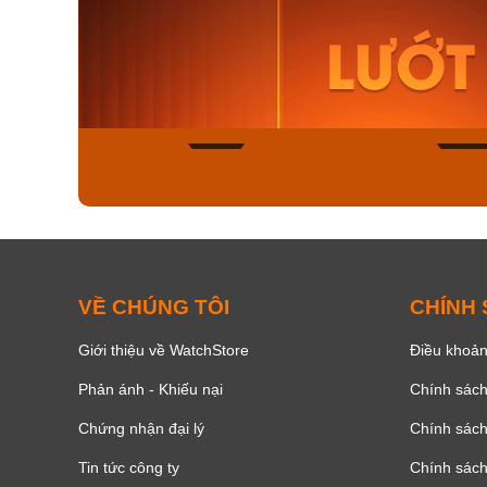
Orient Nam RA-
Casio N
AA0B05R19B
115D-1A
9.480.000₫
2.823.000
8.058.000₫
2.399.5
Mua ngay
Mua ng
150
VỀ CHÚNG TÔI
CHÍNH
Giới thiệu về WatchStore
Điều khoản
Phản ánh - Khiếu nại
Chính sác
Chứng nhận đại lý
Chính sác
Tin tức công ty
Chính sách