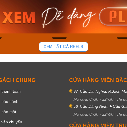
am MTS-
Casio Nam MTS-
Casio U
VDF
RS100L-1AVDF
230EL-
₫
4.276.000₫
2.117.0
50₫
3.634.600₫
1.799.
ay
Mua ngay
Mua 
84
43
XEM TẤT CẢ REELS
 SÁCH CHUNG
CỬA HÀNG MIỀN BẮ
 thanh toán
97 Trần Đại Nghĩa, P.Bạch Ma
Mở cửa:
8h30
-
22h30
|
chỉ đ
h bảo hành
58 Trần Đăng Ninh, P.Cầu Giấ
h bảo mật
Mở cửa:
8h30
-
22h00
|
chỉ đ
 vận chuyển
CỬA HÀNG MIỀN TR