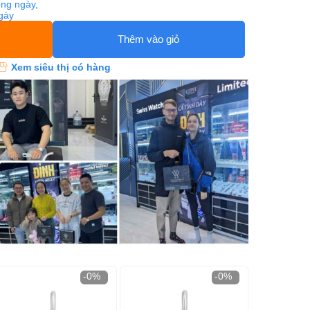
ng ngày,
ngày
Thêm vào giỏ
Xem siêu thị có hàng
-0%
-0%