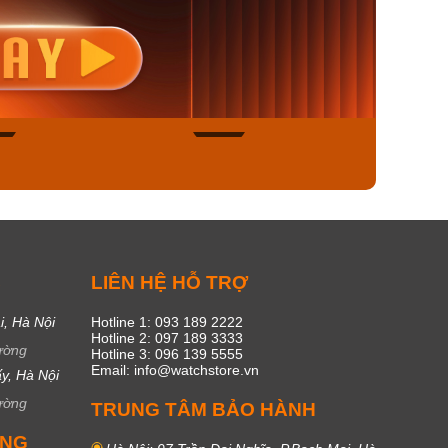
nisex AQ-
Casio Nữ LTP-V300L-
Casio
1ADF
4AUDF
1381L
00₫
1.893.000₫
1.893.
450₫
1.609.050₫
1.609
ngay
Mua ngay
Mua
49
17
C
LIÊN HỆ HỖ TRỢ
i, Hà Nội
Hotline 1: 093 189 2222
Hotline 2: 097 189 3333
ường
Hotline 3: 096 139 5555
Email: info@watchstore.vn
y, Hà Nội
ường
TRUNG TÂM BẢO HÀNH
UNG