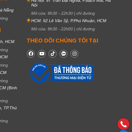
Hà Nội: 97 Trần Đại Nghĩa, P.Bạch Mai, Hà
Nội
Đà Nẵng
Mở cửa:
8h30
-
22h30
|
chỉ đường
ường
HCM: 92 Lê Văn Sỹ, P.Phú Nhuận, HCM
Mở cửa:
8h30
-
22h00
|
chỉ đường
M
THEO DÕI CHÚNG TÔI TẠI
nh, HCM
ường
 HCM
ường
 HCM
ường
CM (Bình
ường
ọ, TP.Thủ
ường