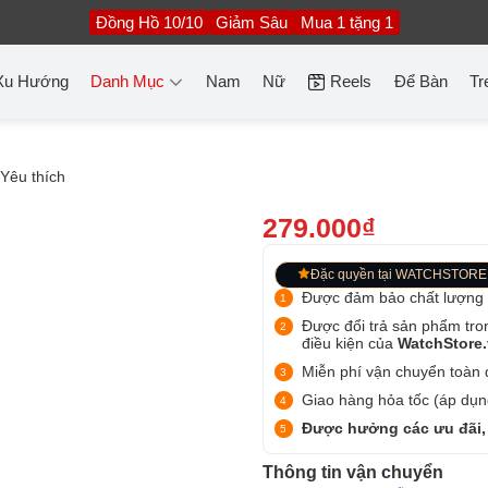
Đồng Hồ 10/10
Giảm Sâu
Mua 1 tặng 1
Xu Hướng
Danh Mục
Nam
Nữ
Reels
Để Bàn
Tr
Yêu thích
279.000₫
Đặc quyền tại WATCHSTORE
Được đảm bảo chất lượng
Được đổi trả sản phẩm tro
điều kiện của
WatchStore
Miễn phí vận chuyển toàn q
Giao hàng hỏa tốc (áp dụng
Được hưởng các ưu đãi,
Thông tin vận chuyển