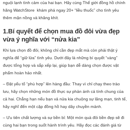
nguội lạnh tình cảm của hai bạn. Hãy cùng Thế giới đồng hồ chính
hãng WatchStore khám phá ngay 20+ “liều thuốc” cho tình yêu
thêm mặn nồng và khăng khít.
1.Bí quyết để chọn mua đồ đôi vừa đẹp
vừa ý nghĩa với “nửa kia”
Khi lựa chọn đồ đôi, không chỉ cần đẹp mắt mà còn phải thật ý
nghĩa để “giữ lửa” tình yêu. Dưới đây là những bí quyết “vàng”
được tổng hợp và sắp xếp lại, giúp bạn dễ dàng chọn được vật
phẩm hoàn hảo nhất.
– Đặt yếu tố “phù hợp” lên hàng đầu: Thay vì chỉ chạy theo trào
lưu, hãy chọn những món đồ thực sự phản ánh cá tính chung của
cả hai. Chẳng hạn nếu bạn vả nửa kia chuộng sự lãng mạn, tinh tế,
hãy nghĩ đến một cặp đồng hồ hay dây chuyền mảnh.
– Ưu tiên chất lượng và sự bền bỉ: Một món quà đôi bền đẹp sẽ đi
cùng hai bạn trong suốt hành trình yêu. Hãy đọc các đánh giá từ