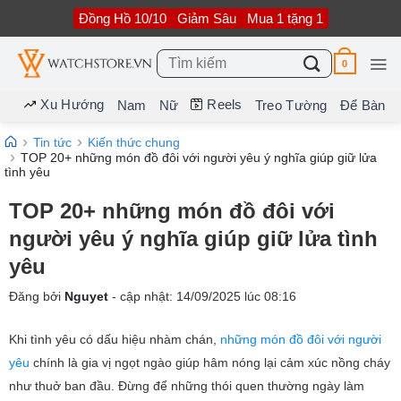
Bỏ
Đồng Hồ 10/10
Giảm Sâu
Mua 1 tặng 1
qua
nội
dung
Tìm
0
kiếm:
Xu Hướng
Reels
Nam
Nữ
Treo Tường
Để Bàn
Tin tức
Kiến thức chung
TOP 20+ những món đồ đôi với người yêu ý nghĩa giúp giữ lửa
tình yêu
TOP 20+ những món đồ đôi với
người yêu ý nghĩa giúp giữ lửa tình
yêu
Đăng bởi
Nguyet
- cập nhật:
14/09/2025
lúc
08:16
Khi tình yêu có dấu hiệu nhàm chán,
những món đồ đôi với người
yêu
​ chính là gia vị ngọt ngào giúp hâm nóng lại cảm xúc nồng cháy
như thuở ban đầu. Đừng để những thói quen thường ngày làm