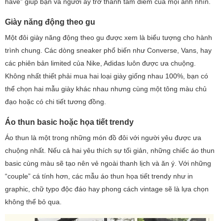
have” giúp bạn và người ấy trở thành tâm điểm của mọi ánh nhìn.
Giày năng động theo gu
Một đôi giày năng động theo gu được xem là biểu tượng cho hành
trình chung. Các dòng sneaker phổ biến như Converse, Vans, hay
các phiên bản limited của Nike, Adidas luôn được ưa chuộng.
Không nhất thiết phải mua hai loại giày giống nhau 100%, bạn có
thể chọn hai mẫu giày khác nhau nhưng cùng một tông màu chủ
đạo hoặc có chi tiết tương đồng.
Áo thun basic hoặc họa tiết trendy
Áo thun là một trong những món đồ đôi với người yêu​ được ưa
chuộng nhất. Nếu cả hai yêu thích sự tối giản, những chiếc áo thun
basic cùng màu sẽ tạo nên vẻ ngoài thanh lịch và ăn ý. Với những
“couple” cá tính hơn, các mẫu áo thun họa tiết trendy như in
graphic, chữ typo độc đáo hay phong cách vintage sẽ là lựa chọn
không thể bỏ qua.