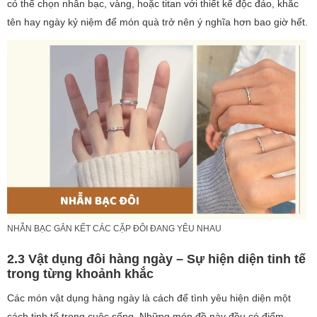
có thể chọn nhẫn bạc, vàng, hoặc titan với thiết kế độc đáo, khắc
tên hay ngày kỷ niệm để món quà trở nên ý nghĩa hơn bao giờ hết.
NHẪN BẠC GẮN KẾT CÁC CẶP ĐÔI ĐANG YÊU NHAU
2.3 Vật dụng đôi hàng ngày – Sự hiện diện tinh tế
trong từng khoảnh khắc
Các món vật dụng hàng ngày là cách để tình yêu hiện diện một
cách tinh tế trong cuộc sống. Những món đồ này đều có điểm