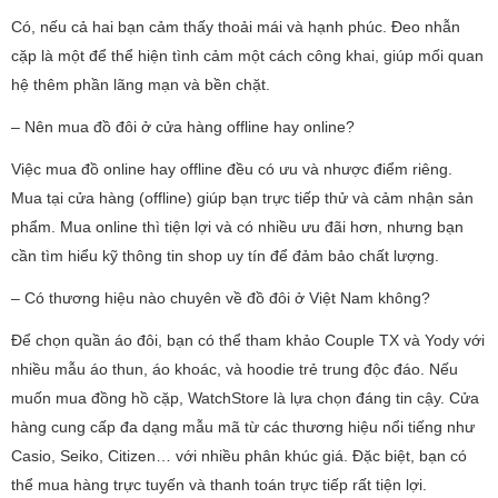
Có, nếu cả hai bạn cảm thấy thoải mái và hạnh phúc. Đeo nhẫn
cặp là một để thể hiện tình cảm một cách công khai, giúp mối quan
hệ thêm phần lãng mạn và bền chặt.
– Nên mua đồ đôi ở cửa hàng offline hay online?
Việc mua đồ online hay offline đều có ưu và nhược điểm riêng.
Mua tại cửa hàng (offline) giúp bạn trực tiếp thử và cảm nhận sản
phẩm. Mua online thì tiện lợi và có nhiều ưu đãi hơn, nhưng bạn
cần tìm hiểu kỹ thông tin shop uy tín để đảm bảo chất lượng.
– Có thương hiệu nào chuyên về đồ đôi ở Việt Nam không?
Để chọn quần áo đôi, bạn có thể tham khảo Couple TX và Yody với
nhiều mẫu áo thun, áo khoác, và hoodie trẻ trung độc đáo. Nếu
muốn mua đồng hồ cặp, WatchStore là lựa chọn đáng tin cậy. Cửa
hàng cung cấp đa dạng mẫu mã từ các thương hiệu nổi tiếng như
Casio, Seiko, Citizen… với nhiều phân khúc giá. Đặc biệt, bạn có
thể mua hàng trực tuyến và thanh toán trực tiếp rất tiện lợi.