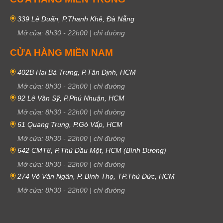
339 Lê Duẩn, P.Thanh Khê, Đà Nẵng
Mở cửa:
8h30
-
22h00
|
chỉ đường
CỬA HÀNG MIỀN NAM
402B Hai Bà Trưng, P.Tân Định, HCM
Mở cửa:
8h30
-
22h00
|
chỉ đường
92 Lê Văn Sỹ, P.Phú Nhuận, HCM
Mở cửa:
8h30
-
22h00
|
chỉ đường
61 Quang Trung, P.Gò Vấp, HCM
Mở cửa:
8h30
-
22h00
|
chỉ đường
642 CMT8, P.Thủ Dầu Một, HCM (Bình Dương)
Mở cửa:
8h30
-
22h00
|
chỉ đường
274 Võ Văn Ngân, P. Bình Thọ, TP.Thủ Đức, HCM
Mở cửa:
8h30
-
22h00
|
chỉ đường