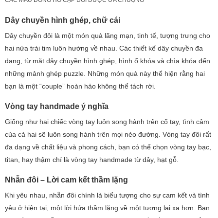
CÁC MẪU ĐỒNG HỒ CẶP ĐÔI ĐƯỢC ƯA CHUỘNG
Dây chuyền hình ghép, chữ cái
Dây chuyền đôi là một món quà lãng mạn, tinh tế, tượng trưng cho
hai nửa trái tim luôn hướng về nhau. Các thiết kế dây chuyền đa
dạng, từ mặt dây chuyền hình ghép, hình ổ khóa và chìa khóa đến
những mảnh ghép puzzle. Những món quà này thể hiện rằng hai
bạn là một “couple” hoàn hảo không thể tách rời.
Vòng tay handmade ý nghĩa
Giống như hai chiếc vòng tay luôn song hành trên cổ tay, tình cảm
của cả hai sẽ luôn song hành trên mọi nẻo đường. Vòng tay đôi rất
đa dạng về chất liệu và phong cách, bạn có thể chọn vòng tay bạc,
titan, hay thậm chí là vòng tay handmade từ dây, hạt gỗ.
Nhẫn đôi – Lời cam kết thầm lặng
Khi yêu nhau, nhẫn đôi chính là biểu tượng cho sự cam kết và tình
yêu ở hiện tại, một lời hứa thầm lặng về một tương lai xa hơn. Bạn