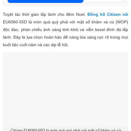
Tuyệt tác thời gian lấp lánh cho đêm Noel.
Đồng hồ Citizen nữ
EU6060-55D là món quà quý phái với mặt số khảm xà cừ (MOP)
độc đáo, phản chiếu ánh sáng tinh khôi và viền bezel đính đá lấp
lánh. Đây là lựa chọn hoàn hảo để nàng tỏa sáng rực rỡ trong mọi
buổi tiệc cuối năm và các dịp lễ hội.
Citizen EU6060-55D là món quà quý phái với mặt số khảm xà cừ