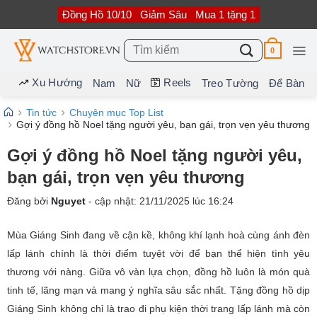
Bỏ
Đồng Hồ 10/10
Giảm Sâu
Mua 1 tặng 1
qua
nội
dung
Tìm
0
kiếm:
Xu Hướng
Reels
Nam
Nữ
Treo Tường
Để Bàn
Tin tức
Chuyên mục Top List
Gợi ý đồng hồ Noel tặng người yêu, bạn gái, trọn vẹn yêu thương
Gợi ý đồng hồ Noel tặng người yêu,
bạn gái, trọn vẹn yêu thương
Đăng bởi
Nguyet
- cập nhật:
21/11/2025
lúc
16:24
Mùa Giáng Sinh đang về cận kề, không khí lạnh hoà cùng ánh đèn
lấp lánh chính là thời điểm tuyệt vời để bạn thể hiện tình yêu
thương với nàng. Giữa vô vàn lựa chọn, đồng hồ luôn là món quà
tinh tế, lãng mạn và mang ý nghĩa sâu sắc nhất. Tặng đồng hồ dịp
Giáng Sinh không chỉ là trao đi phụ kiện thời trang lấp lánh mà còn