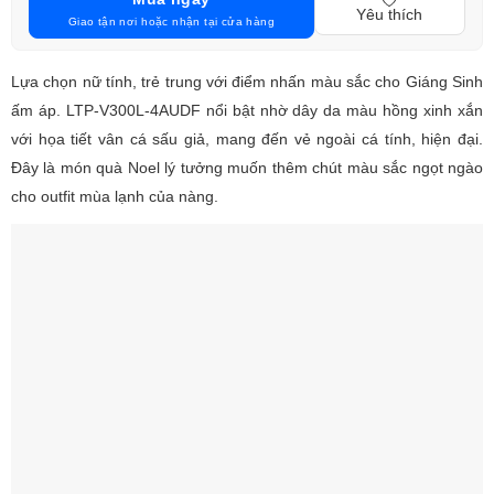
Yêu thích
Giao tận nơi hoặc nhận tại cửa hàng
Lựa chọn nữ tính, trẻ trung với điểm nhấn màu sắc cho Giáng Sinh
ấm áp. LTP-V300L-4AUDF nổi bật nhờ dây da màu hồng xinh xắn
với họa tiết vân cá sấu giả, mang đến vẻ ngoài cá tính, hiện đại.
Đây là món quà Noel lý tưởng muốn thêm chút màu sắc ngọt ngào
cho outfit mùa lạnh của nàng.