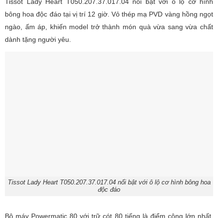
Tissot Lady Heart T050.207.37.017.04 nổi bật với ô lộ cơ hình
bông hoa độc đáo tại vị trí 12 giờ. Vỏ thép mạ PVD vàng hồng ngọt
ngào, ấm áp, khiến model trở thành món quà vừa sang vừa chất
dành tặng người yêu.
Tissot Lady Heart T050.207.37.017.04 nổi bật với ô lộ cơ hình bông hoa
độc đáo
Bộ máy Powermatic 80 với trữ cót 80 tiếng là điểm cộng lớn nhất,