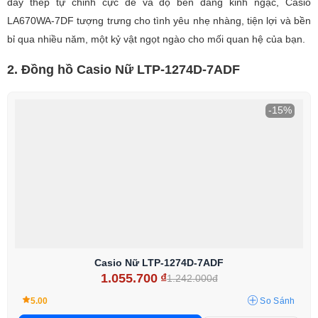
dây thép tự chỉnh cực dễ và độ bền đáng kinh ngạc, Casio
LA670WA-7DF tượng trưng cho tình yêu nhẹ nhàng, tiện lợi và bền
bỉ qua nhiều năm, một kỷ vật ngọt ngào cho mối quan hệ của bạn.
2. Đồng hồ Casio Nữ LTP-1274D-7ADF
-15%
Casio Nữ LTP-1274D-7ADF
1.055.700
₫
1.242.000đ
5.00
So Sánh