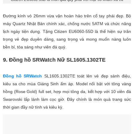
Đường kính vỏ 26mm vừa vặn hoàn hảo trên cổ tay phái đẹp. Bộ
máy Quartz Nhật Bản chính xác, chống nước 5ATM và chức năng
lịch ngày tiện dụng. Tặng Citizen EU6060-55D là thể hiện sự trân
trọng vẻ đẹp duyên dáng, sang trọng và mong muốn nàng luôn
bền bỉ, tỏa sáng như viên đá quý.
9. Đồng hồ SRWatch Nữ SL1605.1302TE
Đồng hồ SRWatch
SL1605.1302TE toát lên vẻ đẹp sành điệu,
kiêu sa cho mùa Giáng Sinh ấm áp. Model nổi bật với tông vàng
hồng (Rose Gold) full set, hợp mọi tông da, kết hợp với 10 viên đá
Swarovski lấp lánh làm cọc giờ. Đây chính là món quà trang sức
thời gian đầy nữ tính và kiêu kỳ.