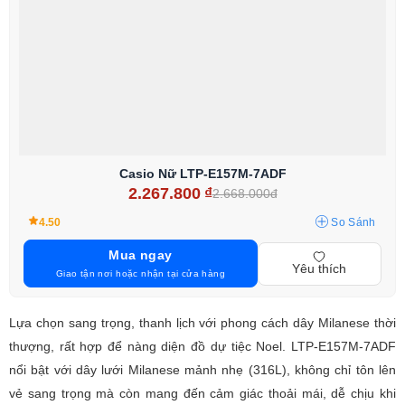
Casio Nữ LTP-E157M-7ADF
2.267.800
₫
2.668.000đ
4.50
So Sánh
Mua ngay
Yêu thích
Giao tận nơi hoặc nhận tại cửa hàng
Lựa chọn sang trọng, thanh lịch với phong cách dây Milanese thời
thượng, rất hợp để nàng diện đồ dự tiệc Noel. LTP-E157M-7ADF
nổi bật với dây lưới Milanese mảnh nhẹ (316L), không chỉ tôn lên
vẻ sang trọng mà còn mang đến cảm giác thoải mái, dễ chịu khi