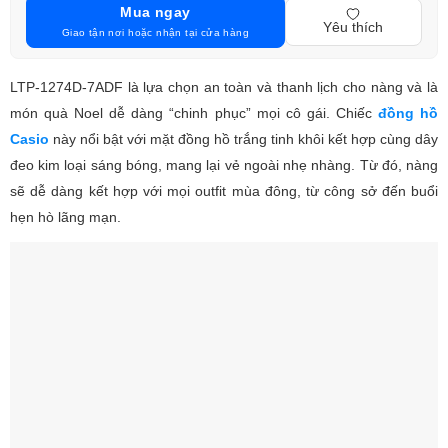
Mua ngay
Yêu thích
Giao tận nơi hoặc nhận tại cửa hàng
LTP-1274D-7ADF là lựa chọn an toàn và thanh lịch cho nàng và là
món quà Noel dễ dàng “chinh phục” mọi cô gái. Chiếc
đồng hồ
Casio
này nổi bật với mặt đồng hồ trắng tinh khôi kết hợp cùng dây
đeo kim loại sáng bóng, mang lại vẻ ngoài nhẹ nhàng. Từ đó, nàng
sẽ dễ dàng kết hợp với mọi outfit mùa đông, từ công sở đến buổi
hẹn hò lãng mạn.