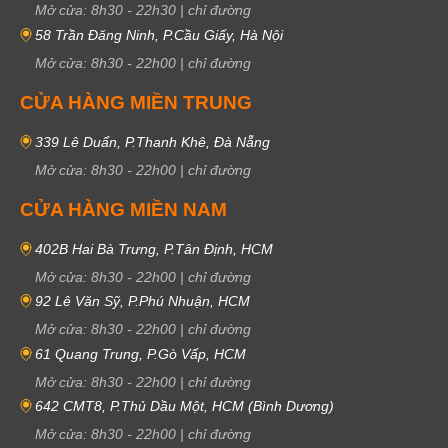
Mở cửa:
8h30
-
22h30
|
chỉ đường
58 Trần Đăng Ninh, P.Cầu Giấy, Hà Nội
Mở cửa:
8h30
-
22h00
|
chỉ đường
CỬA HÀNG MIỀN TRUNG
339 Lê Duẩn, P.Thanh Khê, Đà Nẵng
Mở cửa:
8h30
-
22h00
|
chỉ đường
CỬA HÀNG MIỀN NAM
402B Hai Bà Trưng, P.Tân Định, HCM
Mở cửa:
8h30
-
22h00
|
chỉ đường
92 Lê Văn Sỹ, P.Phú Nhuận, HCM
Mở cửa:
8h30
-
22h00
|
chỉ đường
61 Quang Trung, P.Gò Vấp, HCM
Mở cửa:
8h30
-
22h00
|
chỉ đường
642 CMT8, P.Thủ Dầu Một, HCM (Bình Dương)
Mở cửa:
8h30
-
22h00
|
chỉ đường