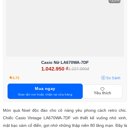
-15%
Casio Nữ LA670WA-7DF
1.042.950
₫
1.227.000đ
4.75
So Sánh
Mua ngay
Yêu thích
Giao tận nơi hoặc nhận tại cửa hàng
Món quà Noel độc đáo cho cô nàng yêu phong cách retro chic.
Chiếc Casio Vintage LA670WA-7DF với thiết kế vuông nhỏ xinh,
mặt bạc xám cổ điển, gợi nhớ những thập niên 80 lãng mạn. Đây là