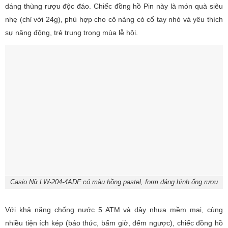
dáng thùng rượu độc đáo. Chiếc đồng hồ Pin này là món quà siêu
nhẹ (chỉ với 24g), phù hợp cho cô nàng có cổ tay nhỏ và yêu thích
sự năng động, trẻ trung trong mùa lễ hội.
Casio Nữ LW-204-4ADF có màu hồng pastel, form dáng hình ống rượu
Với khả năng chống nước 5 ATM và dây nhựa mềm mại, cùng
nhiều tiện ích kép (báo thức, bấm giờ, đếm ngược), chiếc đồng hồ