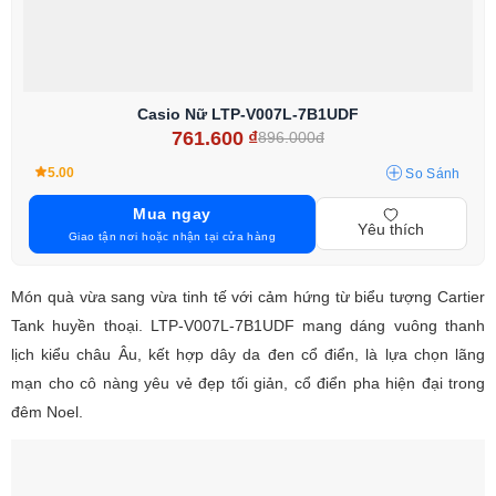
Casio Nữ LTP-V007L-7B1UDF
761.600
₫
896.000đ
5.00
So Sánh
Mua ngay
Yêu thích
Giao tận nơi hoặc nhận tại cửa hàng
Món quà vừa sang vừa tinh tế với cảm hứng từ biểu tượng Cartier
Tank huyền thoại. LTP-V007L-7B1UDF mang dáng vuông thanh
lịch kiểu châu Âu, kết hợp dây da đen cổ điển, là lựa chọn lãng
mạn cho cô nàng yêu vẻ đẹp tối giản, cổ điển pha hiện đại trong
đêm Noel.