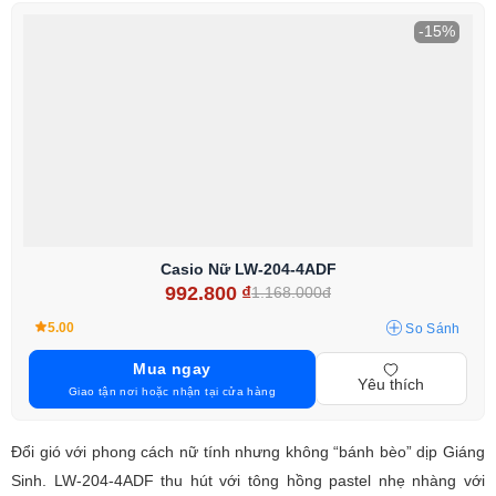
-15%
Casio Nữ LW-204-4ADF
992.800
₫
1.168.000đ
5.00
So Sánh
Mua ngay
Yêu thích
Giao tận nơi hoặc nhận tại cửa hàng
Đổi gió với phong cách nữ tính nhưng không “bánh bèo” dịp Giáng
Sinh. LW-204-4ADF thu hút với tông hồng pastel nhẹ nhàng với