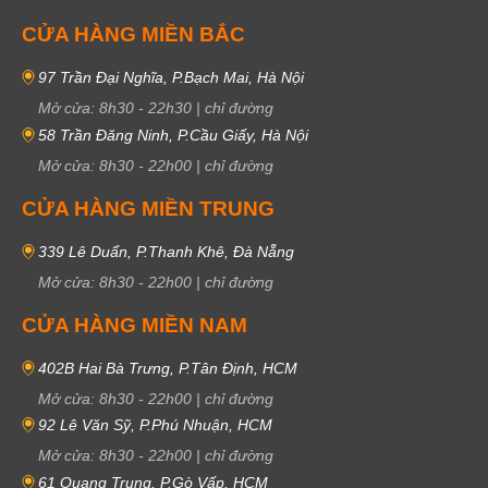
CỬA HÀNG MIỀN BẮC
97 Trần Đại Nghĩa, P.Bạch Mai, Hà Nội
Mở cửa:
8h30
-
22h30
|
chỉ đường
58 Trần Đăng Ninh, P.Cầu Giấy, Hà Nội
Mở cửa:
8h30
-
22h00
|
chỉ đường
CỬA HÀNG MIỀN TRUNG
339 Lê Duẩn, P.Thanh Khê, Đà Nẵng
Mở cửa:
8h30
-
22h00
|
chỉ đường
CỬA HÀNG MIỀN NAM
402B Hai Bà Trưng, P.Tân Định, HCM
Mở cửa:
8h30
-
22h00
|
chỉ đường
92 Lê Văn Sỹ, P.Phú Nhuận, HCM
Mở cửa:
8h30
-
22h00
|
chỉ đường
61 Quang Trung, P.Gò Vấp, HCM