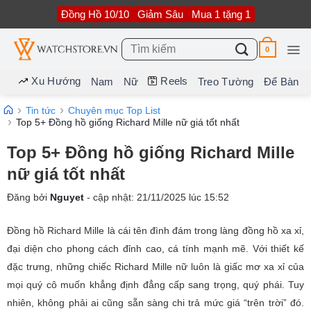
Bỏ
Đồng Hồ 10/10
Giảm Sâu
Mua 1 tặng 1
qua
nội
dung
Tìm
0
kiếm:
Xu Hướng
Reels
Nam
Nữ
Treo Tường
Để Bàn
Tin tức
Chuyên mục Top List
Top 5+ Đồng hồ giống Richard Mille nữ giá tốt nhất
Top 5+ Đồng hồ giống Richard Mille
nữ giá tốt nhất
Đăng bởi
Nguyet
- cập nhật:
21/11/2025
lúc
15:52
Đồng hồ Richard Mille là cái tên đình đám trong làng đồng hồ xa xỉ,
đại diện cho phong cách đỉnh cao, cá tính mạnh mẽ. Với thiết kế
đặc trưng, những chiếc Richard Mille nữ luôn là giấc mơ xa xỉ của
mọi quý cô muốn khẳng định đẳng cấp sang trọng, quý phái. Tuy
nhiên, không phải ai cũng sẵn sàng chi trả mức giá “trên trời” đó.