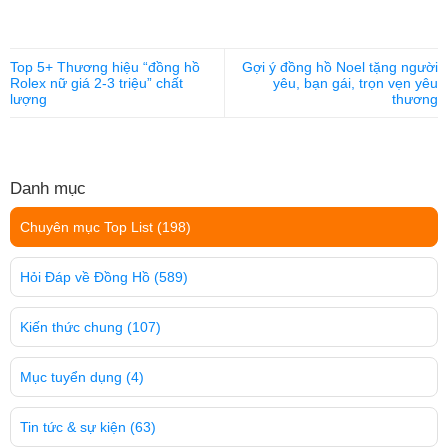
Top 5+ Thương hiệu “đồng hồ
Gợi ý đồng hồ Noel tặng người
Rolex nữ giá 2-3 triệu” chất
yêu, bạn gái, trọn vẹn yêu
lượng
thương
Danh mục
Chuyên mục Top List
(198)
Hỏi Đáp về Đồng Hồ
(589)
Kiến thức chung
(107)
Mục tuyển dụng
(4)
Tin tức & sự kiện
(63)