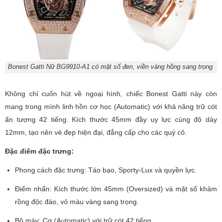
Bonest Gatti Nữ BG9910-A1 có mặt số đen, viền vàng hồng sang trọng
Không chỉ cuốn hút về ngoại hình, chiếc Bonest Gatti này còn
mang trong mình linh hồn cơ học (Automatic) với khả năng trữ cót
ấn tượng 42 tiếng. Kích thước 45mm đầy uy lực cùng độ dày
12mm, tạo nên vẻ đẹp hiện đại, đẳng cấp cho các quý cô.
Đặc điểm đặc trưng:
Phong cách đặc trưng: Táo bạo, Sporty-Lux và quyền lực.
Điểm nhấn: Kích thước lớn 45mm (Oversized) và mặt số khảm
rồng độc đáo, vỏ màu vàng sang trọng.
Bộ máy: Cơ (Automatic) với trữ cót 42 tiếng.