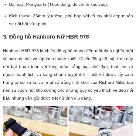
Bộ máy: Pin/Quartz (Thực dụng, độ chính xác cao).
Kích thước: 36mm lý tưởng, phù hợp với cổ tay phái đẹp muốn
sự nổi bật vừa phải.
3. Đồng hồ Hanboro Nữ HBR-978
Hanboro HBR-978 là chiếc đồng hồ mang đến một định nghĩa mới
về sự quý phái và lấp lánh thuần khiết. Chiếc đồng hồ mặt tròn này
nổi bật hoàn toàn với tông màu trắng bạc chủ đạo, toát lên vẻ
ngoài thanh lịch và sang chảnh tuyệt đối. Thiết kế được lấy cảm
hứng từ sự xa xỉ, với mặt số trắng tinh khôi của Richard Mille, tạo
nên sự cuốn hút khó cưỡng cho những quý cô yêu thích vẻ đẹp nổi
bật, nhưng vẫn giữ được nét nữ tính dịu dàng.