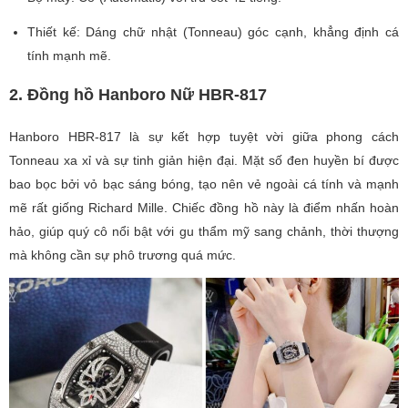
Thiết kế: Dáng chữ nhật (Tonneau) góc cạnh, khẳng định cá
tính mạnh mẽ.
2. Đồng hồ Hanboro Nữ HBR-817
Hanboro HBR-817 là sự kết hợp tuyệt vời giữa phong cách
Tonneau xa xỉ và sự tinh giản hiện đại. Mặt số đen huyền bí được
bao bọc bởi vỏ bạc sáng bóng, tạo nên vẻ ngoài cá tính và mạnh
mẽ rất giống Richard Mille. Chiếc đồng hồ này là điểm nhấn hoàn
hảo, giúp quý cô nổi bật với gu thẩm mỹ sang chảnh, thời thượng
mà không cần sự phô trương quá mức.