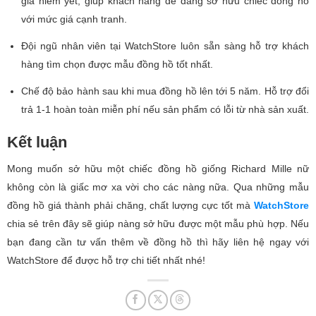
giá niêm yết, giúp khách hàng dễ dàng sở hữu chiếc đồng hồ
với mức giá cạnh tranh.
Đội ngũ nhân viên tại WatchStore luôn sẵn sàng hỗ trợ khách
hàng tìm chọn được mẫu đồng hồ tốt nhất.
Chế độ bảo hành sau khi mua đồng hồ lên tới 5 năm. Hỗ trợ đổi
trả 1-1 hoàn toàn miễn phí nếu sản phẩm có lỗi từ nhà sản xuất.
Kết luận
Mong muốn sở hữu một chiếc đồng hồ giống Richard Mille nữ
không còn là giấc mơ xa vời cho các nàng nữa. Qua những mẫu
đồng hồ giá thành phải chăng, chất lượng cực tốt mà
WatchStore
chia sẻ trên đây sẽ giúp nàng sở hữu được một mẫu phù hợp. Nếu
bạn đang cần tư vấn thêm về đồng hồ thì hãy liên hệ ngay với
WatchStore để được hỗ trợ chi tiết nhất nhé!