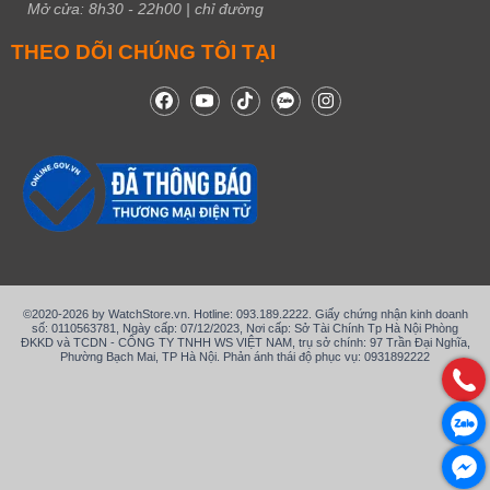
Mở cửa:
8h30
-
22h00
|
chỉ đường
THEO DÕI CHÚNG TÔI TẠI
©2020-2026 by WatchStore.vn. Hotline: 093.189.2222. Giấy chứng nhận kinh doanh
số: 0110563781, Ngày cấp: 07/12/2023, Nơi cấp: Sở Tài Chính Tp Hà Nội Phòng
ĐKKD và TCDN - CÔNG TY TNHH WS VIỆT NAM, trụ sở chính: 97 Trần Đại Nghĩa,
Phường Bạch Mai, TP Hà Nội. Phản ánh thái độ phục vụ: 0931892222