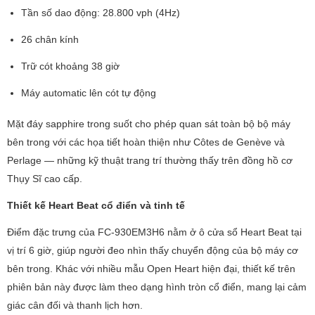
Tần số dao động: 28.800 vph (4Hz)
26 chân kính
Trữ cót khoảng 38 giờ
Máy automatic lên cót tự động
Mặt đáy sapphire trong suốt cho phép quan sát toàn bộ bộ máy
bên trong với các họa tiết hoàn thiện như Côtes de Genève và
Perlage — những kỹ thuật trang trí thường thấy trên đồng hồ cơ
Thụy Sĩ cao cấp.
Thiết kế Heart Beat cổ điển và tinh tế
Điểm đặc trưng của FC-930EM3H6 nằm ở ô cửa sổ Heart Beat tại
vị trí 6 giờ, giúp người đeo nhìn thấy chuyển động của bộ máy cơ
bên trong. Khác với nhiều mẫu Open Heart hiện đại, thiết kế trên
phiên bản này được làm theo dạng hình tròn cổ điển, mang lại cảm
giác cân đối và thanh lịch hơn.