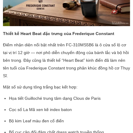
Thiết kế Heart Beat đặc trưng của Frederique Constant
Điểm nhận diện nổi bật nhất trên FC-310MS5B6 là ô cửa sổ lộ cơ
tại vị trí 12 giờ — nơi phô diễn chuyển động của bánh lắc và bộ hồi
bên trong. Đây cũng là thiết kế “Heart Beat” kinh điển đã làm nên
tên tuổi của Frederique Constant trong phân khúc đồng hồ cơ Thụy
Sĩ.
Mặt số sử dụng tông trắng bạc kết hợp:
Họa tiết Guilloché trung tâm dạng Clous de Paris
Cọc số La Mã xen kẽ index baton
Bộ kim Leaf màu đen cổ điển
Bố cục cân đối đậm chất dress watch truyền thống