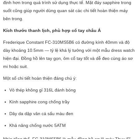
định hơn trong quá trình sử dụng thực tế. Mặt đáy sapphire trong
suốt cũng giúp người dùng quan sát các chi tiết hoàn thiện máy
bên trong.
Kích thước thanh lịch, phù hợp cổ tay châu Á
Frederique Constant FC-310MS5B6 có đường kính 40mm và độ
dày khoảng 10.5mm — tỷ lệ khá lý tưởng với một mẫu dress watch
hiện đại. Đồng hồ lên tay gọn, ôm cổ tay tốt và dễ đeo cùng áo sơ
mi hoặc suit.
Một số chi tiết hoàn thiện đáng chú ý:
Vỏ thép không gỉ 316L đánh bóng
Kính sapphire cong chống trầy
Dây da dập vân cá sấu màu đen
Khả năng chống nước 5ATM
Nhìn tổng thể, FC-310MS5B6 là mẫu đồng hồ cơ lộ máy Thụy Sĩ