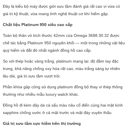
Đây là kiểu bộ máy được giới sưu tầm đánh giá rất cao vì vừa có
giá trị kỹ thuật, vừa mang tính nghệ thuật cơ khí hiếm gặp.
Chất liệu Platinum 950 siêu cao cấp
Toàn bộ thân vỏ kích thước 42mm của Omega 3688.30.32 được
chế tác bằng Platinum 950 nguyên khối — một trong những vật liệu
quý hiếm và đắt đỏ nhất ngành đồng hồ cao cấp.
So với thép hoặc vàng trắng, platinum mang lại: độ đầm tay đặc
trưng, khả năng chống oxy hóa rất cao, màu trắng sáng tự nhiên
lâu dài, giá trị sưu tầm vượt trội.
Phần khóa gập cũng sử dụng platinum đồng bộ thay vì thép thông
thường như nhiều mẫu luxury watch khác.
Đồng hồ đi kèm dây da cá sấu màu nâu cổ điển cùng hai mặt kính
sapphire chống xước ở cả mặt trước và mặt đáy xuyên thấu.
Giá trị sưu tầm cực hiếm trên thị trường