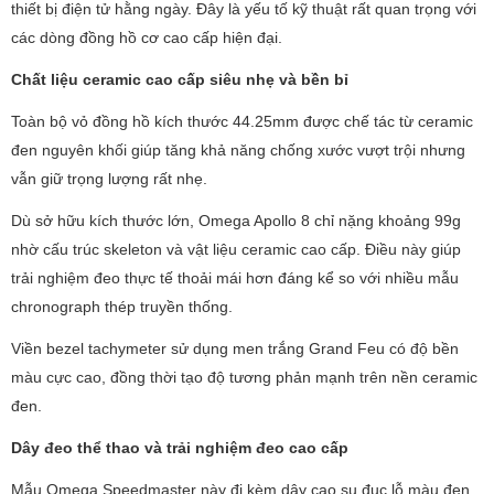
thiết bị điện tử hằng ngày. Đây là yếu tố kỹ thuật rất quan trọng với
các dòng đồng hồ cơ cao cấp hiện đại.
Chất liệu ceramic cao cấp siêu nhẹ và bền bỉ
Toàn bộ vỏ đồng hồ kích thước 44.25mm được chế tác từ ceramic
đen nguyên khối giúp tăng khả năng chống xước vượt trội nhưng
vẫn giữ trọng lượng rất nhẹ.
Dù sở hữu kích thước lớn, Omega Apollo 8 chỉ nặng khoảng 99g
nhờ cấu trúc skeleton và vật liệu ceramic cao cấp. Điều này giúp
trải nghiệm đeo thực tế thoải mái hơn đáng kể so với nhiều mẫu
chronograph thép truyền thống.
Viền bezel tachymeter sử dụng men trắng Grand Feu có độ bền
màu cực cao, đồng thời tạo độ tương phản mạnh trên nền ceramic
đen.
Dây đeo thể thao và trải nghiệm đeo cao cấp
Mẫu Omega Speedmaster này đi kèm dây cao su đục lỗ màu đen