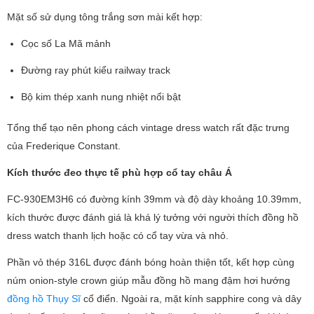
Mặt số sử dụng tông trắng sơn mài kết hợp:
Cọc số La Mã mảnh
Đường ray phút kiểu railway track
Bộ kim thép xanh nung nhiệt nổi bật
Tổng thể tạo nên phong cách vintage dress watch rất đặc trưng
của Frederique Constant.
Kích thước đeo thực tế phù hợp cổ tay châu Á
FC-930EM3H6 có đường kính 39mm và độ dày khoảng 10.39mm,
kích thước được đánh giá là khá lý tưởng với người thích đồng hồ
dress watch thanh lịch hoặc có cổ tay vừa và nhỏ.
Phần vỏ thép 316L được đánh bóng hoàn thiện tốt, kết hợp cùng
núm onion-style crown giúp mẫu đồng hồ mang đậm hơi hướng
đồng hồ Thụy Sĩ
cổ điển. Ngoài ra, mặt kính sapphire cong và dây