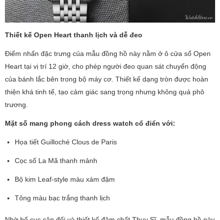
Thiết kế Open Heart thanh lịch và dễ đeo
Điểm nhấn đặc trưng của mẫu đồng hồ này nằm ở ô cửa sổ Open
Heart tại vị trí 12 giờ, cho phép người đeo quan sát chuyển động
của bánh lắc bên trong bộ máy cơ. Thiết kế dạng tròn được hoàn
thiện khá tinh tế, tạo cảm giác sang trọng nhưng không quá phô
trương.
Mặt số mang phong cách dress watch cổ điển với:
Họa tiết Guilloché Clous de Paris
Cọc số La Mã thanh mảnh
Bộ kim Leaf-style màu xám đậm
Tông màu bạc trắng thanh lịch
Nhờ bố cục cân đối và thiết kế đậm chất Thụy Sĩ, mẫu đồng hồ này