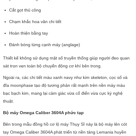
Cắt gọt thủ công
Chạm khắc hoa văn chi tiết
Hoàn thiện bằng tay
Đánh bóng từng cạnh máy (anglage)
Thiết kế không sử dụng mặt số truyền thống giúp người đeo quan
sát trọn vẹn toàn bộ chuyển động cơ khí bên trong.
Ngoài ra, các chi tiết màu xanh navy như kim skeleton, cọc số và
đĩa moonphase tạo độ tương phản rất mạnh trên nền máy màu
bạc bạch kim, mang lại cảm giác vừa cổ điển vừa cực kỳ nghệ
thuật.
Bộ máy Omega Caliber 3604A phức tạp
Bên trong mẫu đồng hồ cơ lộ máy Thụy Sĩ này là bộ máy lên cót
tay Omega Caliber 3604A phát triển từ nền tảng Lemania huyền