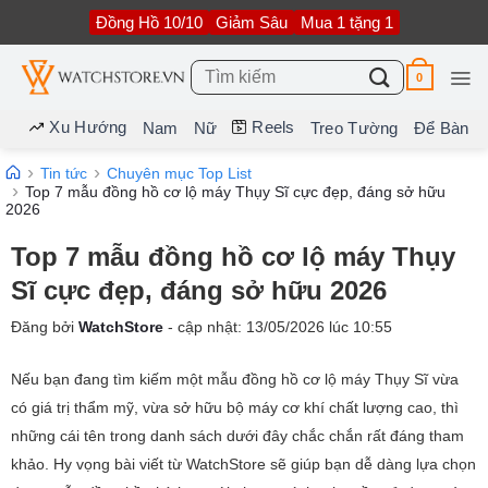
Bỏ
Đồng Hồ 10/10
Giảm Sâu
Mua 1 tặng 1
qua
nội
dung
Tìm
0
kiếm:
Xu Hướng
Reels
Nam
Nữ
Treo Tường
Để Bàn
Tin tức
Chuyên mục Top List
Top 7 mẫu đồng hồ cơ lộ máy Thụy Sĩ cực đẹp, đáng sở hữu
2026
Top 7 mẫu đồng hồ cơ lộ máy Thụy
Sĩ cực đẹp, đáng sở hữu 2026
Đăng bởi
WatchStore
- cập nhật:
13/05/2026
lúc
10:55
Nếu bạn đang tìm kiếm một mẫu đồng hồ cơ lộ máy Thụy Sĩ vừa
có giá trị thẩm mỹ, vừa sở hữu bộ máy cơ khí chất lượng cao, thì
những cái tên trong danh sách dưới đây chắc chắn rất đáng tham
khảo. Hy vọng bài viết từ WatchStore sẽ giúp bạn dễ dàng lựa chọn