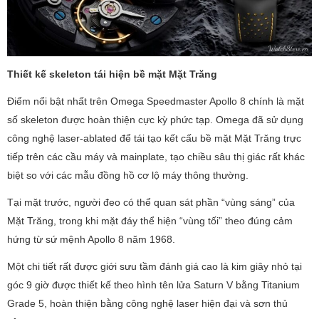
Thiết kế skeleton tái hiện bề mặt Mặt Trăng
Điểm nổi bật nhất trên Omega Speedmaster Apollo 8 chính là mặt
số skeleton được hoàn thiện cực kỳ phức tạp. Omega đã sử dụng
công nghệ laser-ablated để tái tạo kết cấu bề mặt Mặt Trăng trực
tiếp trên các cầu máy và mainplate, tạo chiều sâu thị giác rất khác
biệt so với các mẫu đồng hồ cơ lộ máy thông thường.
Tại mặt trước, người đeo có thể quan sát phần “vùng sáng” của
Mặt Trăng, trong khi mặt đáy thể hiện “vùng tối” theo đúng cảm
hứng từ sứ mệnh Apollo 8 năm 1968.
Một chi tiết rất được giới sưu tầm đánh giá cao là kim giây nhỏ tại
góc 9 giờ được thiết kế theo hình tên lửa Saturn V bằng Titanium
Grade 5, hoàn thiện bằng công nghệ laser hiện đại và sơn thủ