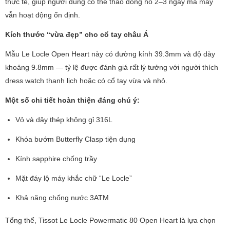
thực tế, giúp người dùng có thể tháo đồng hồ 2–3 ngày mà máy
vẫn hoạt động ổn định.
Kích thước “vừa đẹp” cho cổ tay châu Á
Mẫu Le Locle Open Heart này có đường kính 39.3mm và độ dày
khoảng 9.8mm — tỷ lệ được đánh giá rất lý tưởng với người thích
dress watch thanh lịch hoặc có cổ tay vừa và nhỏ.
Một số chi tiết hoàn thiện đáng chú ý:
Vỏ và dây thép không gỉ 316L
Khóa bướm Butterfly Clasp tiện dụng
Kính sapphire chống trầy
Mặt đáy lộ máy khắc chữ “Le Locle”
Khả năng chống nước 3ATM
Tổng thể, Tissot Le Locle Powermatic 80 Open Heart là lựa chọn