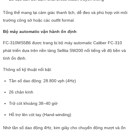
Tổng thể mang lại cảm giác thanh lịch, dễ đeo và phù hợp với môi
trường công sở hoặc các outfit formal.
Bộ máy automatic vận hành ổn định
FC-310MS5B6 được trang bị bộ máy automatic Caliber FC-310
phát triển dựa trên nền tảng Sellita SW200 nổi tiếng về độ bền và
tính ổn định.
Thông số kỹ thuật nổi bật:
Tần số dao động: 28.800 vph (4Hz)
26 chân kính
Trữ cót khoảng 38–40 giờ
Hỗ trợ lên cót tay (Hand-winding)
Nhờ tần số dao động 4Hz, kim giây cho chuyển động mượt và ổn