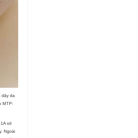
i dây da
io MTP-
-1A sở
y. Ngoài