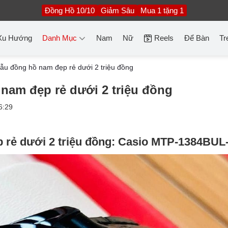
Đồng Hồ 10/10
Giảm Sâu
Mua 1 tặng 1
Xu Hướng
Danh Mục
Nam
Nữ
Reels
Để Bàn
Tr
u đồng hồ nam đẹp rẻ dưới 2 triệu đồng
nam đẹp rẻ dưới 2 triệu đồng
6:29
 rẻ dưới 2 triệu đồng: Casio MTP-1384BUL