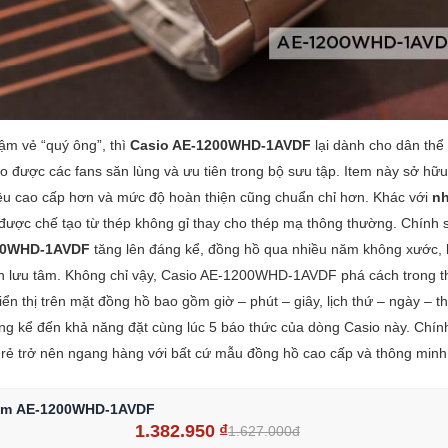
m vẻ “quý ông”, thì
Casio AE-1200WHD-1AVDF
lại dành cho dân thể
o được các fans săn lùng và ưu tiên trong bộ sưu tập. Item này sở hữu 
 liệu cao cấp hơn và mức độ hoàn thiện cũng chuẩn chỉ hơn. Khác với
n
ược chế tạo từ thép không gỉ thay cho thép mạ thông thường. Chính 
00WHD-1AVDF
tăng lên đáng kể, đồng hồ qua nhiều năm không xước, 
n lưu tâm. Không chỉ vậy, Casio AE-1200WHD-1AVDF phá cách trong th
ển thị trên mặt đồng hồ bao gồm giờ – phút – giây, lịch thứ – ngày – t
g kể đến khả năng đặt cùng lúc 5 báo thức của dòng Casio này. Chính
ẻ trở nên ngang hàng với bất cứ mẫu đồng hồ cao cấp và thông minh
am AE-1200WHD-1AVDF
1.382.950
₫
1.627.000đ