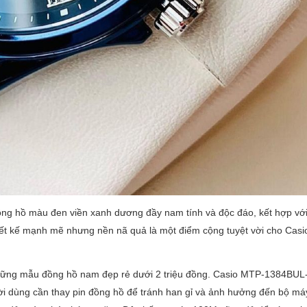
ồng hồ màu đen viền xanh dương đầy nam tính và độc đáo, kết hợp vớ
thiết kế mạnh mẽ nhưng nền nã quả là một điểm cộng tuyệt vời cho Cas
 những mẫu đồng hồ nam đẹp rẻ dưới 2 triệu đồng. Casio MTP-1384BUL
ười dùng cần thay pin đồng hồ để tránh han gỉ và ảnh hưởng đến bộ má