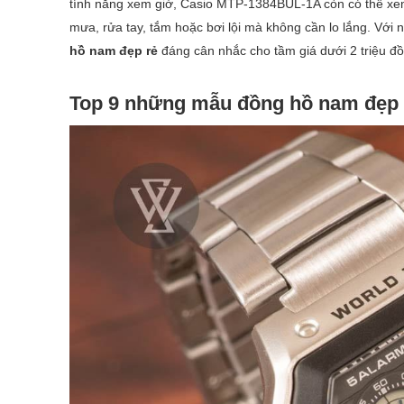
tính năng xem giờ, Casio MTP-1384BUL-1A còn có thể xe
mưa, rửa tay, tắm hoặc bơi lội mà không cần lo lắng. Vớ
hồ nam đẹp rẻ
đáng cân nhắc cho tầm giá dưới 2 triệu đ
Top 9 những mẫu đồng hồ nam đẹp 