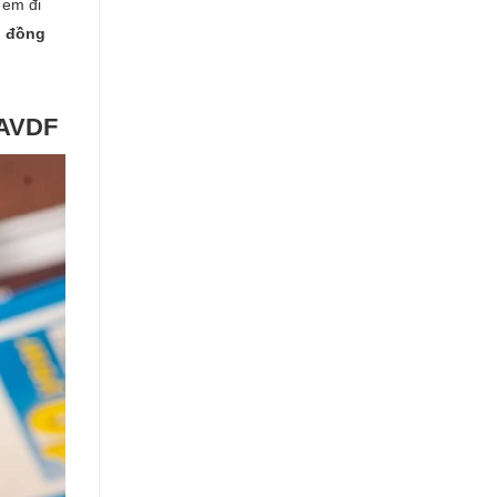
 em đi
 đồng
1AVDF