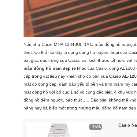
Nếu như Casio MTP-1384BUL-1A là mẫu đồng hồ mang đậ
thiệt. Có thể nói đây là dòng đồng hồ huyền thoại của Casi
bát giác đặc trưng của Casio, với kích thước tốt hơn, vật
mẫu đồng hồ nam đẹp rẻ
khác của Casio, dòng AE1200 đ
cấp trong vật liệu này khiến cho độ bền của
Casio AE-12
mất độ bóng đẹp, đảm bảo yếu tố bền và tính thẩm mỹ cầ
mặt đồng hồ với bố cục 1 số vô cùng đặc biệt. 4 khu vực hi
đồng hồ đếm ngược, báo thức,…. Đặc biệt, không thể khôn
năng này đã biến một trong những mẫu đồng hồ nam đẹp r
Casio N
-15%