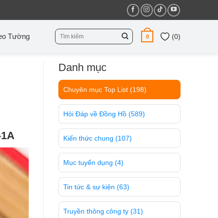
Tìm
eo Tường
(
0
)
0
kiếm:
Danh mục
Chuyên mục Top List
(198)
Hỏi Đáp về Đồng Hồ
(589)
-1A
Kiến thức chung
(107)
Mục tuyển dụng
(4)
Tin tức & sự kiện
(63)
Truyền thông công ty
(31)