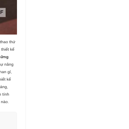
 thao thứ
thiết kế
hững
sự nâng
han gỉ,
iết kế
háng,
 tính
 nào.