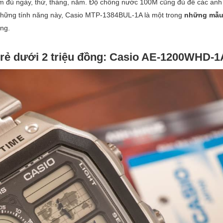
m đủ ngày, thứ, tháng, năm. Độ chống nước 100M cũng đủ để các anh
i những tính năng này, Casio MTP-1384BUL-1A là một trong
những mẫu
ồng.
rẻ dưới 2 triệu đồng: Casio AE-1200WHD-