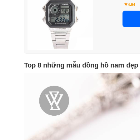
4.94
Top 8 những mẫu đồng hồ nam đẹp r