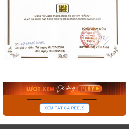
Orient Nam RA-
Casio Nam MTS-
AA0B05R19B
115D-1AVDF
9.480.000₫
2.823.000₫
8.058.000₫
2.399.550₫
Mua ngay
Mua ngay
137
81
XEM TẤT CẢ REELS