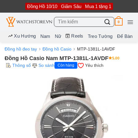
Bỏ
Đồng Hồ 10/10
Giảm Sâu
Mua 1 tặng 1
qua
nội
dung
Tìm
0
kiếm:
Xu Hướng
Reels
Nam
Nữ
Treo Tường
Để Bàn
Đồng hồ đeo tay
Đồng hồ Casio
MTP-1381L-1AVDF
Đồng Hồ Casio Nam MTP-1381L-1AVDF
5.00
Thông số
So sánh
Yêu thích
Còn hàng