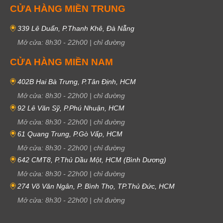
CỬA HÀNG MIỀN TRUNG
339 Lê Duẩn, P.Thanh Khê, Đà Nẵng
Mở cửa:
8h30
-
22h00
|
chỉ đường
CỬA HÀNG MIỀN NAM
402B Hai Bà Trưng, P.Tân Định, HCM
Mở cửa:
8h30
-
22h00
|
chỉ đường
92 Lê Văn Sỹ, P.Phú Nhuận, HCM
Mở cửa:
8h30
-
22h00
|
chỉ đường
61 Quang Trung, P.Gò Vấp, HCM
Mở cửa:
8h30
-
22h00
|
chỉ đường
642 CMT8, P.Thủ Dầu Một, HCM (Bình Dương)
Mở cửa:
8h30
-
22h00
|
chỉ đường
274 Võ Văn Ngân, P. Bình Thọ, TP.Thủ Đức, HCM
Mở cửa:
8h30
-
22h00
|
chỉ đường