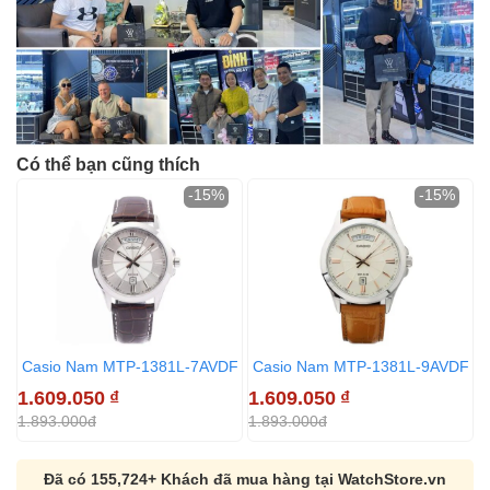
Có thể bạn cũng thích
-15%
-15%
Casio Nam MTP-1381L-7AVDF
Casio Nam MTP-1381L-9AVDF
1.609.050
₫
1.609.050
₫
2
1.893.000đ
1.893.000đ
3
Đã có 155,724+ Khách đã mua hàng tại WatchStore.vn