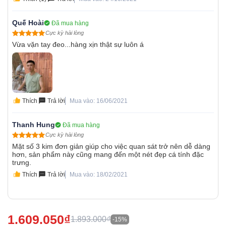
Quế Hoài
Đã mua hàng
Cực kỳ hài lòng
Vừa vặn tay đeo...hàng xịn thật sự luôn á
Thích
Trả lời
Mua vào: 16/06/2021
Thanh Hung
Đã mua hàng
Cực kỳ hài lòng
Mặt số 3 kim đơn giản giúp cho việc quan sát trở nên dễ dàng
hơn, sản phẩm này cũng mang đến một nét đẹp cá tính đặc
trưng.
Thích
Trả lời
Mua vào: 18/02/2021
1.609.050₫
1.893.000₫
-15%