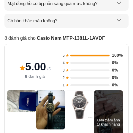
Mặt đồng hồ có bị phản sáng quá mức không?
Có bản khác màu không?
8 đánh giá cho
Casio Nam MTP-1381L-1AVDF
100%
5
0%
5.00
4
/5
0%
3
8
đánh giá
0%
2
0%
1