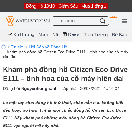
Bỏ
Đồng Hồ 10/10
Giảm Sâu
Mua 1 tặng 1
qua
nội
dung
Tìm
0
kiếm:
Xu Hướng
Reels
Nam
Nữ
Treo Tường
Để Bàn
Tin tức
Hỏi Đáp về Đồng Hồ
Khám phá đồng hồ Citizen Eco Drive E111 – tinh hoa của cỗ máy
hiện đại
Khám phá đồng hồ Citizen Eco Drive
E111 – tinh hoa của cỗ máy hiện đại
Đăng bởi
Nguyenhonghanh
- cập nhật:
30/09/2021
lúc
16:04
Là một tay chơi đồng hồ thứ thiêt, chắc hẳn ít ai không biết
đến hoặc sở hữu ít nhất một chiếc đồng hồ Citizen Eco Drive
E111. Hãy khám phá những mẫu đồng hồ Citizen Eco-Drive
E111 vạn người mê này nhé.