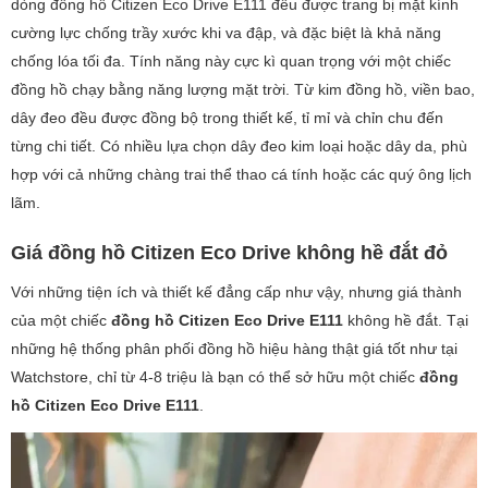
dòng đồng hồ Citizen Eco Drive E111 đều được trang bị mặt kính
cường lực chống trầy xước khi va đập, và đặc biệt là khả năng
chống lóa tối đa. Tính năng này cực kì quan trọng với một chiếc
đồng hồ chạy bằng năng lượng mặt trời. Từ kim đồng hồ, viền bao,
dây đeo đều được đồng bộ trong thiết kế, tỉ mỉ và chỉn chu đến
từng chi tiết. Có nhiều lựa chọn dây đeo kim loại hoặc dây da, phù
hợp với cả những chàng trai thể thao cá tính hoặc các quý ông lịch
lãm.
Giá đồng hồ Citizen Eco Drive không hề đắt đỏ
Với những tiện ích và thiết kế đẳng cấp như vậy, nhưng giá thành
của một chiếc
đồng hồ Citizen Eco Drive E111
không hề đắt. Tại
những hệ thống phân phối đồng hồ hiệu hàng thật giá tốt như tại
Watchstore, chỉ từ 4-8 triệu là bạn có thể sở hữu một chiếc
đồng
hồ Citizen Eco Drive E111
.