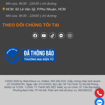
Mở cửa:
8h30
-
22h30
|
chỉ đường
HCM: 92 Lê Văn Sỹ, P.Phú Nhuận, HCM
Mở cửa:
8h30
-
22h00
|
chỉ đường
THEO DÕI CHÚNG TÔI TẠI
©2020-2026 by WatchStore.vn. Hotline: 093.189.2222. Giấy chứng nhận kinh doanh
số: 0110563781, Ngày cấp: 07/12/2023, Nơi cấp: Sở Tài Chính Tp Hà Nội Phòng
ĐKKD và TCDN - CÔNG TY TNHH WS VIỆT NAM, trụ sở chính: 97 Trần Đại Nghĩa,
Phường Bạch Mai, TP Hà Nội. Phản ánh thái độ phục vụ: 0931892222