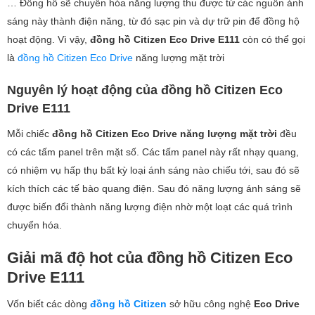
… Đồng hồ sẽ chuyển hóa năng lượng thu được từ các nguồn ánh
sáng này thành điện năng, từ đó sạc pin và dự trữ pin để đồng hộ
hoạt động. Vì vậy,
đồng hồ Citizen Eco Drive E111
còn có thể gọi
là
đồng hồ Citizen Eco Drive
năng lượng mặt trời
Nguyên lý hoạt động của đồng hồ Citizen Eco
Drive E111
Mỗi chiếc
đồng hồ Citizen Eco Drive năng lượng mặt trời
đều
có các tấm panel trên mặt số. Các tấm panel này rất nhạy quang,
có nhiệm vụ hấp thụ bất kỳ loại ánh sáng nào chiếu tới, sau đó sẽ
kích thích các tế bào quang điện. Sau đó năng lượng ánh sáng sẽ
được biến đổi thành năng lượng điện nhờ một loạt các quá trình
chuyển hóa.
Giải mã độ hot của đồng hồ Citizen Eco
Drive E111
Vốn biết các dòng
đồng hồ Citizen
sở hữu công nghệ
Eco Drive