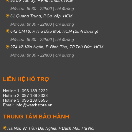
92 Lê Văn Sỹ, P.Phú Nhuận, HCM
Mở cửa:
8h30
-
22h00
|
chỉ đường
61 Quang Trung, P.Gò Vấp, HCM
Mở cửa:
8h30
-
22h00
|
chỉ đường
642 CMT8, P.Thủ Dầu Một, HCM (Bình Dương)
Mở cửa:
8h30
-
22h00
|
chỉ đường
274 Võ Văn Ngân, P. Bình Thọ, TP.Thủ Đức, HCM
Mở cửa:
8h30
-
22h00
|
chỉ đường
LIÊN HỆ HỖ TRỢ
Hotline 1: 093 189 2222
Hotline 2: 097 189 3333
Hotline 3: 096 139 5555
Email: info@watchstore.vn
TRUNG TÂM BẢO HÀNH
Hà Nội: 97 Trần Đại Nghĩa, P.Bạch Mai, Hà Nội