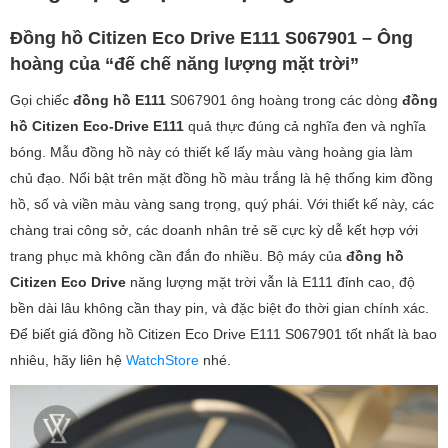
Đồng hồ Citizen Eco Drive E111 S067901 – Ông
hoàng của “đế chế năng lượng mặt trời”
Gọi chiếc
đồng hồ E111
S067901 ông hoàng trong các dòng
đồng
hồ Citizen Eco-Drive E111
quả thực đúng cả nghĩa đen và nghĩa
bóng. Mẫu đồng hồ này có thiết kế lấy màu vàng hoàng gia làm
chủ đạo. Nổi bật trên mặt đồng hồ màu trắng là hệ thống kim đồng
hồ, số và viền màu vàng sang trọng, quý phái. Với thiết kế này, các
chàng trai công sở, các doanh nhân trẻ sẽ cực kỳ dễ kết hợp với
trang phục mà không cần đắn đo nhiều. Bộ máy của
đồng hồ
Citizen Eco Drive
năng lượng mặt trời vẫn là E111 đỉnh cao, độ
bền dài lâu không cần thay pin, và đặc biệt đo thời gian chính xác.
Để biết giá đồng hồ Citizen Eco Drive E111 S067901 tốt nhất là bao
nhiêu, hãy liên hệ
WatchStore
nhé.