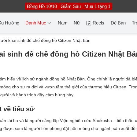
Đồng Hồ 10/10
Giảm Sâu
Mua 1 tặng 1
Xu Hướng
Danh Mục
Nam
Nữ
Reels
Để Bàn
Tr
ời khai sinh đế chế đồng hồ Citizen Nhật Bản
i sinh đế chế đồng hồ Citizen Nhật Bả
 tìm hiểu về lịch sử ngành đồng hồ Nhật Bản. Ông chính là người đã bi
móng cho sự ra đời và vươn tầm thế giới của thương hiệu Citizen. Tro
người và hành trình đầy cảm hứng này.
 về tiểu sử
àn tài ba và là người sáng lập Viện nghiên cứu Shokosha – tiền thân 
 ông được xem là người tiên phong đặt nền móng cho ngành sản xuất đồ