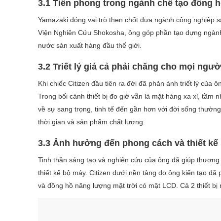
3.1 Tiên phong trong ngành chế tạo đồng 
Yamazaki đóng vai trò then chốt đưa ngành công nghiệp s
Viện Nghiên Cứu Shokosha, ông góp phần tạo dựng ngành sả
nước sản xuất hàng đầu thế giới.
3.2 Triết lý giá cả phải chăng cho mọi ngư
Khi chiếc Citizen đầu tiên ra đời đã phản ánh triết lý của 
Trong bối cảnh thiết bị đo giờ vẫn là mặt hàng xa xỉ, tầm 
về sự sang trọng, tinh tế đến gần hơn với đời sống thường
thời gian và sản phẩm chất lượng.
3.3 Ảnh hưởng đến phong cách và thiết kế 
Tinh thần sáng tạo và nghiên cứu của ông đã giúp thương 
thiết kế bộ máy. Citizen dưới nền tảng do ông kiến tạo đ
và đồng hồ năng lượng mặt trời có mặt LCD. Cả 2 thiết bị 