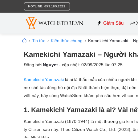
Bỏ
HOTLINE: 093.189.2222
qua
nội
dung
Giảm Sâu
Tin tức
Kiến thức chung
Kamekichi Yamazaki – Ngư
Kamekichi Yamazaki – Người kha
Đăng bởi
Nguyet
- cập nhật:
02/09/2025
lúc
07:25
Kamekichi Yamazaki
là ai là thắc mắc của nhiều người khi
mơ chế tác đồng hồ nội địa Nhật thành hiện thực, đặt nền 
viết này, hãy cùng WatchStore khám phá sâu hơn về con 
1. Kamekichi Yamazaki là ai? Vài nét
Kamekichi Yamazaki (1870-1944) là một thương gia kim ho
ty Citizen sau này. Theo Citizen Watch Co., Ltd. (2023),
địa Nhật Bản.