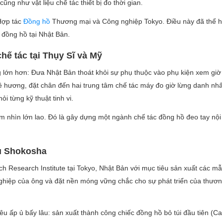
ũng như vật liệu chế tác thiết bị đo thời gian.
 Hợp tác
Đồng hồ
Thương mại và Công nghiệp Tokyo. Điều này đã thể h
đồng hồ tại Nhật Bản.
chế tác tại Thụy Sĩ và Mỹ
lớn hơn: Đưa Nhật Bản thoát khỏi sự phụ thuộc vào phụ kiện xem giờ
 hương, đặt chân đến hai trung tâm chế tác máy đo giờ lừng danh nhấ
ỏi từng kỹ thuật tinh vi.
ầm nhìn lớn lao. Đó là gây dựng một ngành chế tác đồng hồ đeo tay nội
ứu Shokosha
h Research Institute tại Tokyo, Nhật Bản với mục tiêu sản xuất các m
nghiệp của ông và đặt nền móng vững chắc cho sự phát triển của thươn
 ấp ủ bấy lâu: sản xuất thành công chiếc đồng hồ bỏ túi đầu tiên (Cal