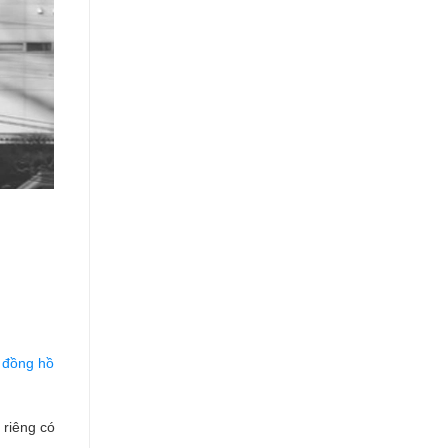
p
đồng hồ
 riêng có