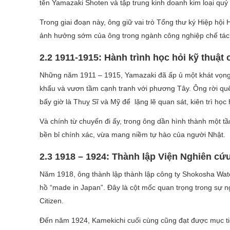
tên Yamazaki Shoten và tập trung kinh doanh kim loại quý c
Trong giai đoạn này, ông giữ vai trò Tổng thư ký Hiệp hội
ảnh hưởng sớm của ông trong ngành công nghiệp chế tác 
2.2 1911-1915: Hành trình học hỏi kỹ thuật 
Những năm 1911 – 1915, Yamazaki đã ấp ủ một khát vọng 
khẩu và vươn tầm cạnh tranh với phương Tây. Ông rời quê
bấy giờ là Thuỵ Sĩ và Mỹ để lặng lẽ quan sát, kiên trì học h
Và chính từ chuyến đi ấy, trong ông dần hình thành một t
bền bỉ chính xác, vừa mang niềm tự hào của người Nhật.
2.3 1918 – 1924: Thành lập Viện Nghiên c
Năm 1918, ông thành lập thành lập công ty Shokosha Watc
hồ “made in Japan”. Đây là cột mốc quan trọng trong sự 
Citizen.
Đến năm 1924, Kamekichi cuối cùng cũng đạt được mục tiêu