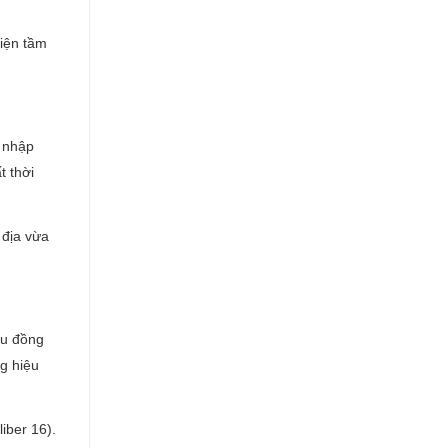
iện tầm
 nhập
t thời
 địa vừa
ẫu đồng
g hiệu
iber 16).