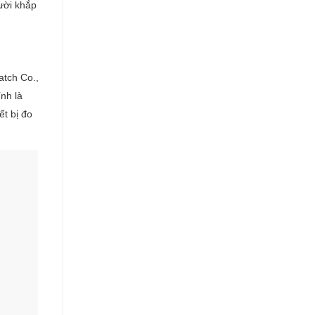
ười khắp
atch Co.,
nh là
t bị đo