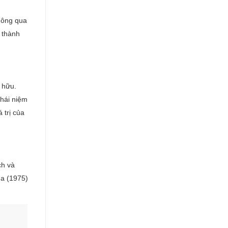
hông qua
 thành
ở hữu.
khái niệm
 trị của
ch và
ga (1975)