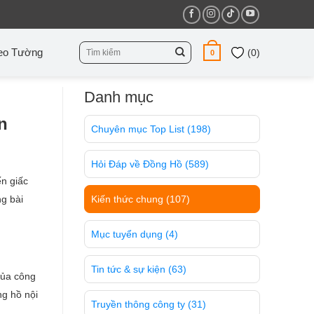
Tìm
eo Tường
(
0
)
0
kiếm:
Danh mục
n
Chuyên mục Top List
(198)
Hỏi Đáp về Đồng Hồ
(589)
ến giấc
ng bài
Kiến thức chung
(107)
Mục tuyển dụng
(4)
Tin tức & sự kiện
(63)
của công
ng hồ nội
Truyền thông công ty
(31)