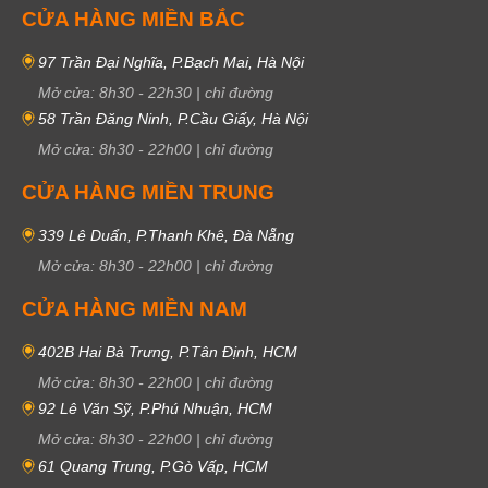
CỬA HÀNG MIỀN BẮC
97 Trần Đại Nghĩa, P.Bạch Mai, Hà Nội
Mở cửa:
8h30
-
22h30
|
chỉ đường
58 Trần Đăng Ninh, P.Cầu Giấy, Hà Nội
Mở cửa:
8h30
-
22h00
|
chỉ đường
CỬA HÀNG MIỀN TRUNG
339 Lê Duẩn, P.Thanh Khê, Đà Nẵng
Mở cửa:
8h30
-
22h00
|
chỉ đường
CỬA HÀNG MIỀN NAM
402B Hai Bà Trưng, P.Tân Định, HCM
Mở cửa:
8h30
-
22h00
|
chỉ đường
92 Lê Văn Sỹ, P.Phú Nhuận, HCM
Mở cửa:
8h30
-
22h00
|
chỉ đường
61 Quang Trung, P.Gò Vấp, HCM