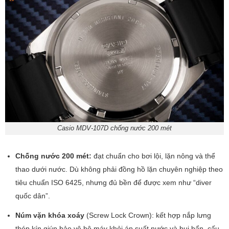
Casio MDV-107D chống nước 200 mét
Chống nước 200 mét:
đạt chuẩn cho bơi lội, lặn nông và thể
thao dưới nước. Dù không phải đồng hồ lặn chuyên nghiệp theo
tiêu chuẩn ISO 6425, nhưng đủ bền để được xem như “diver
quốc dân”.
Núm vặn khóa xoáy
(Screw Lock Crown): kết hợp nắp lưng
thép kín giúp bảo vệ bộ máy khỏi áp suất nước và bụi bẩn, cấu