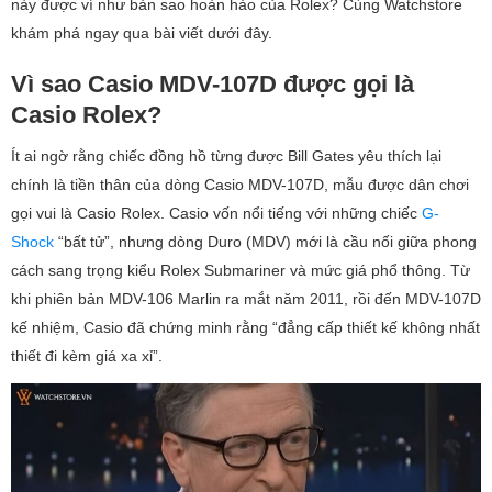
này được ví như bản sao hoàn hảo của Rolex? Cùng Watchstore
khám phá ngay qua bài viết dưới đây.
Vì sao Casio MDV-107D được gọi là
Casio Rolex?
Ít ai ngờ rằng chiếc đồng hồ từng được Bill Gates yêu thích lại
chính là tiền thân của dòng Casio MDV-107D, mẫu được dân chơi
gọi vui là Casio Rolex. Casio vốn nổi tiếng với những chiếc
G-
Shock
“bất tử”, nhưng dòng Duro (MDV) mới là cầu nối giữa phong
cách sang trọng kiểu Rolex Submariner và mức giá phổ thông. Từ
khi phiên bản MDV-106 Marlin ra mắt năm 2011, rồi đến MDV-107D
kế nhiệm, Casio đã chứng minh rằng “đẳng cấp thiết kế không nhất
thiết đi kèm giá xa xỉ”.