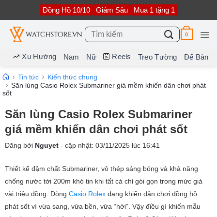
Bỏ
Đồng Hồ 10/10
Giảm Sâu
Mua 1 tặng 1
qua
nội
dung
Tìm
0
kiếm:
Xu Hướng
Reels
Nam
Nữ
Treo Tường
Để Bàn
Tin tức
Kiến thức chung
Săn lùng Casio Rolex Submariner giá mềm khiến dân chơi phát
sốt
Săn lùng Casio Rolex Submariner
giá mềm khiến dân chơi phát sốt
Đăng bởi
Nguyet
- cập nhật:
03/11/2025
lúc
16:41
Thiết kế đậm chất Submariner, vỏ thép sáng bóng và khả năng
chống nước tới 200m khó tin khi tất cả chỉ gói gọn trong mức giá
vài triệu đồng. Dòng
Casio Rolex
đang khiến dân chơi đồng hồ
phát sốt vì vừa sang, vừa bền, vừa “hời”. Vậy điều gì khiến mẫu