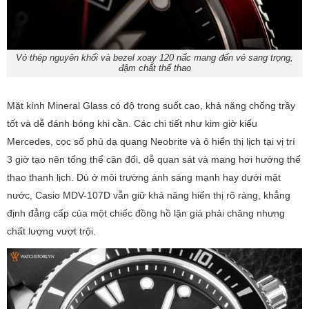
Vỏ thép nguyên khối và bezel xoay 120 nấc mang đến vẻ sang trọng,
đậm chất thể thao
Mặt kính Mineral Glass có độ trong suốt cao, khả năng chống trầy
tốt và dễ đánh bóng khi cần. Các chi tiết như kim giờ kiểu
Mercedes, cọc số phủ dạ quang Neobrite và ô hiển thị lịch tại vị trí
3 giờ tạo nên tổng thể cân đối, dễ quan sát và mang hơi hướng thể
thao thanh lịch. Dù ở môi trường ánh sáng mạnh hay dưới mặt
nước, Casio MDV-107D vẫn giữ khả năng hiển thị rõ ràng, khẳng
định đẳng cấp của một chiếc đồng hồ lặn giá phải chăng nhưng
chất lượng vượt trội.