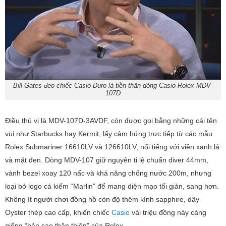
Bill Gates đeo chiếc Casio Duro là tiền thân dòng Casio Rolex MDV-
107D
Điều thú vị là MDV-107D-3AVDF, còn được gọi bằng những cái tên
vui như Starbucks hay Kermit, lấy cảm hứng trực tiếp từ các mẫu
Rolex Submariner 16610LV và 126610LV, nổi tiếng với viền xanh lá
và mặt đen. Dòng MDV-107 giữ nguyên tỉ lệ chuẩn diver 44mm,
vành bezel xoay 120 nấc và khả năng chống nước 200m, nhưng
loại bỏ logo cá kiếm “Marlin” để mang diện mạo tối giản, sang hơn.
Không ít người chơi đồng hồ còn độ thêm kính sapphire, dây
Oyster thép cao cấp, khiến chiếc
Casio
vài triệu đồng này càng
giống “bản sao thân thiện” của Rolex.