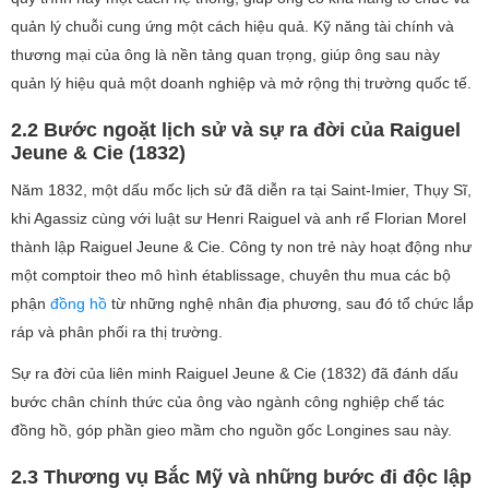
quản lý chuỗi cung ứng một cách hiệu quả. Kỹ năng tài chính và
thương mại của ông là nền tảng quan trọng, giúp ông sau này
quản lý hiệu quả một doanh nghiệp và mở rộng thị trường quốc tế.
2.2 Bước ngoặt lịch sử và sự ra đời của Raiguel
Jeune & Cie (1832)
Năm 1832, một dấu mốc lịch sử đã diễn ra tại Saint-Imier, Thụy Sĩ,
khi Agassiz cùng với luật sư Henri Raiguel và anh rể Florian Morel
thành lập Raiguel Jeune & Cie. Công ty non trẻ này hoạt động như
một comptoir theo mô hình établissage, chuyên thu mua các bộ
phận
đồng hồ
từ những nghệ nhân địa phương, sau đó tổ chức lắp
ráp và phân phối ra thị trường.
Sự ra đời của liên minh Raiguel Jeune & Cie (1832) đã đánh dấu
bước chân chính thức của ông vào ngành công nghiệp chế tác
đồng hồ, góp phần gieo mầm cho nguồn gốc Longines sau này.
2.3 Thương vụ Bắc Mỹ và những bước đi độc lập