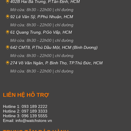
402B Hai Bà Trưng, P.Tân Định, HCM
Mở cửa:
8h30
-
22h00
|
chỉ đường
92 Lê Văn Sỹ, P.Phú Nhuận, HCM
Mở cửa:
8h30
-
22h00
|
chỉ đường
61 Quang Trung, P.Gò Vấp, HCM
Mở cửa:
8h30
-
22h00
|
chỉ đường
642 CMT8, P.Thủ Dầu Một, HCM (Bình Dương)
Mở cửa:
8h30
-
22h00
|
chỉ đường
274 Võ Văn Ngân, P. Bình Thọ, TP.Thủ Đức, HCM
Mở cửa:
8h30
-
22h00
|
chỉ đường
LIÊN HỆ HỖ TRỢ
Hotline 1: 093 189 2222
Hotline 2: 097 189 3333
Hotline 3: 096 139 5555
Email: info@watchstore.vn