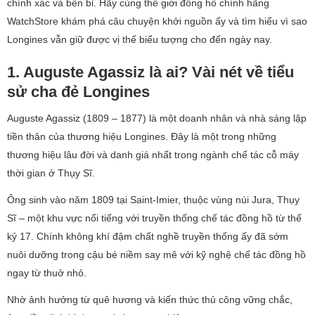
chính xác và bền bỉ. Hãy cùng thế giới đồng hồ chính hãng
WatchStore khám phá câu chuyện khởi nguồn ấy và tìm hiểu vì sao
Longines vẫn giữ được vị thế biểu tượng cho đến ngày nay.
1. Auguste Agassiz là ai? Vài nét về tiểu
sử cha đẻ Longines
Auguste Agassiz (1809 – 1877) là một doanh nhân và nhà sáng lập
tiền thân của thương hiệu Longines. Đây là một trong những
thương hiệu lâu đời và danh giá nhất trong ngành chế tác cỗ máy
thời gian ở Thụy Sĩ.
Ông sinh vào năm 1809 tại Saint-Imier, thuộc vùng núi Jura, Thụy
Sĩ – một khu vực nổi tiếng với truyền thống chế tác đồng hồ từ thế
kỷ 17. Chính không khí đậm chất nghề truyền thống ấy đã sớm
nuôi dưỡng trong cậu bé niềm say mê với kỹ nghệ chế tác đồng hồ
ngay từ thuở nhỏ.
Nhờ ảnh hưởng từ quê hương và kiến thức thủ công vững chắc,