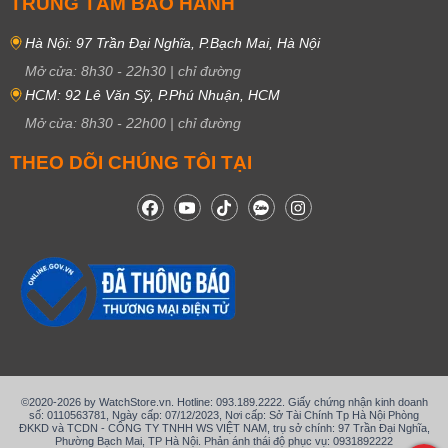
TRUNG TÂM BẢO HÀNH
Hà Nội: 97 Trần Đại Nghĩa, P.Bạch Mai, Hà Nội
Mở cửa:
8h30
-
22h30
|
chỉ đường
HCM: 92 Lê Văn Sỹ, P.Phú Nhuận, HCM
Mở cửa:
8h30
-
22h00
|
chỉ đường
THEO DÕI CHÚNG TÔI TẠI
©2020-2026 by WatchStore.vn. Hotline: 093.189.2222. Giấy chứng nhận kinh doanh
số: 0110563781, Ngày cấp: 07/12/2023, Nơi cấp: Sở Tài Chính Tp Hà Nội Phòng
ĐKKD và TCDN - CÔNG TY TNHH WS VIỆT NAM, trụ sở chính: 97 Trần Đại Nghĩa,
Phường Bạch Mai, TP Hà Nội. Phản ánh thái độ phục vụ: 0931892222