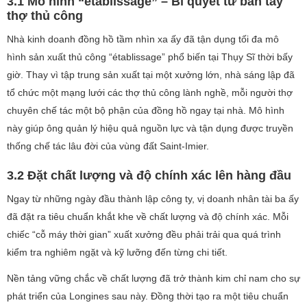
3.1 Mô hình “établissage” – Bí quyết từ bàn tay
thợ thủ công
Nhà kinh doanh đồng hồ tầm nhìn xa ấy đã tận dụng tối đa mô
hình sản xuất thủ công “établissage” phổ biến tại Thụy Sĩ thời bấy
giờ. Thay vì tập trung sản xuất tại một xưởng lớn, nhà sáng lập đã
tổ chức một mạng lưới các thợ thủ công lành nghề, mỗi người thợ
chuyên chế tác một bộ phận của đồng hồ ngay tại nhà. Mô hình
này giúp ông quản lý hiệu quả nguồn lực và tận dụng được truyền
thống chế tác lâu đời của vùng đất Saint-Imier.
3.2 Đặt chất lượng và độ chính xác lên hàng đầu
Ngay từ những ngày đầu thành lập công ty, vị doanh nhân tài ba ấy
đã đặt ra tiêu chuẩn khắt khe về chất lượng và độ chính xác. Mỗi
chiếc “cỗ máy thời gian” xuất xưởng đều phải trải qua quá trình
kiểm tra nghiêm ngặt và kỹ lưỡng đến từng chi tiết.
Nền tảng vững chắc về chất lượng đã trở thành kim chỉ nam cho sự
phát triển của Longines sau này. Đồng thời tạo ra một tiêu chuẩn