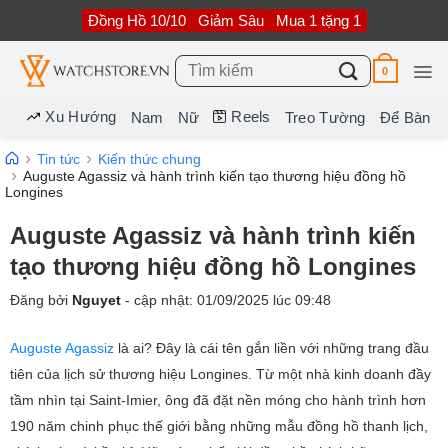
Bỏ
Đồng Hồ 10/10
Giảm Sâu
Mua 1 tặng 1
qua
nội
dung
Tìm
0
kiếm:
Xu Hướng
Reels
Nam
Nữ
Treo Tường
Để Bàn
Tin tức
Kiến thức chung
Auguste Agassiz và hành trình kiến tạo thương hiệu đồng hồ
Longines
Auguste Agassiz và hành trình kiến
tạo thương hiệu đồng hồ Longines
Đăng bởi
Nguyet
- cập nhật:
01/09/2025
lúc
09:48
Auguste Agassiz
là ai? Đây là cái tên gắn liền với những trang đầu
tiên của lịch sử thương hiệu Longines. Từ một nhà kinh doanh đầy
tầm nhìn tại Saint-Imier, ông đã đặt nền móng cho hành trình hơn
190 năm chinh phục thế giới bằng những mẫu đồng hồ thanh lịch,