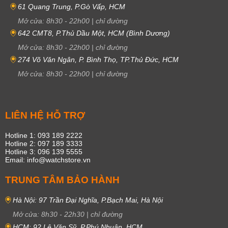
61 Quang Trung, P.Gò Vấp, HCM
Mở cửa:
8h30
-
22h00
|
chỉ đường
642 CMT8, P.Thủ Dầu Một, HCM (Bình Dương)
Mở cửa:
8h30
-
22h00
|
chỉ đường
274 Võ Văn Ngân, P. Bình Thọ, TP.Thủ Đức, HCM
Mở cửa:
8h30
-
22h00
|
chỉ đường
LIÊN HỆ HỖ TRỢ
Hotline 1: 093 189 2222
Hotline 2: 097 189 3333
Hotline 3: 096 139 5555
Email: info@watchstore.vn
TRUNG TÂM BẢO HÀNH
Hà Nội: 97 Trần Đại Nghĩa, P.Bạch Mai, Hà Nội
Mở cửa:
8h30
-
22h30
|
chỉ đường
HCM: 92 Lê Văn Sỹ, P.Phú Nhuận, HCM