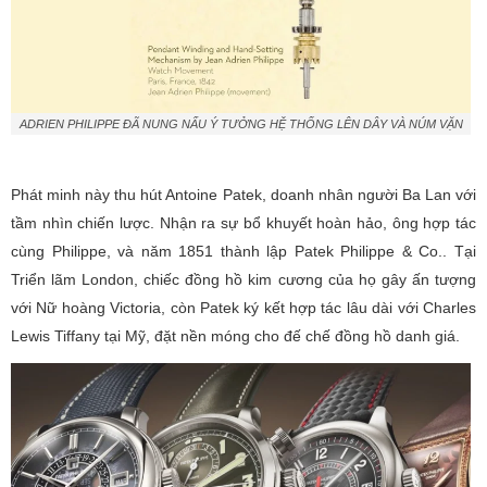
ADRIEN PHILIPPE ĐÃ NUNG NẤU Ý TƯỞNG HỆ THỐNG LÊN DÂY VÀ NÚM VẶN
Phát minh này thu hút Antoine Patek, doanh nhân người Ba Lan với
tầm nhìn chiến lược. Nhận ra sự bổ khuyết hoàn hảo, ông hợp tác
cùng Philippe, và năm 1851 thành lập Patek Philippe & Co.. Tại
Triển lãm London, chiếc đồng hồ kim cương của họ gây ấn tượng
với Nữ hoàng Victoria, còn Patek ký kết hợp tác lâu dài với Charles
Lewis Tiffany tại Mỹ, đặt nền móng cho đế chế đồng hồ danh giá.