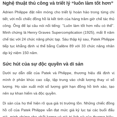
Nghệ thuật thủ công và triết lý “luôn làm tốt hơn”
Adrien Philippe đặt nền móng cho triết lý hoàn hảo trong từng chi
tiết, với mỗi chiếc đồng hồ là kết tinh của hàng trăm giờ chế tác thủ
công. Ông để lại câu nói nổi tiếng: “Luôn làm tốt hơn nếu có thể”.
Minh chứng là Henry Graves Supercomplication (1925), mất 8 năm
chế tác với 24 chức năng phức tạp. Sáu thập kỷ sau, Patek Philippe
tiếp tục khẳng định vị thế bằng Calibre 89 với 33 chức năng nhân
dịp kỷ niệm 150 năm.
Sức hút của sự độc quyền và di sản
Dưới sự dẫn dắt của Patek và Philippe, thương hiệu đã định vị
mình ở phân khúc cao cấp, tập trung vào chất lượng thay vì số
lượng. Họ sản xuất một số lượng giới hạn đồng hồ tinh xảo, tạo
nên sự khan hiếm và độc quyền.
Di sản của họ thể hiện rõ qua giá trị trường tồn. Những chiếc đồng
hồ cổ của Patek Philippe vẫn đạt mức giá kỷ lục tại các buổi đấu
giá, minh chứng cho chất lượng và giá trị lịch sử của thương hiệu.