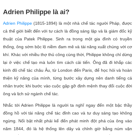
Adrien Philippe là ai?
Adrien Philippe
(1815-1894) là một nhà chế tác người Pháp, được
cả thế giới biết đến với tư cách là đồng sáng lập và là giám đốc kỹ
thuật của Patek Philippe. Sinh ra trong một gia đình có truyền
thống, ông sớm bộc lộ niềm đam mê và tài năng xuất chúng với cơ
khí. Khác với nhiều thợ thủ công cùng thời, Philippe không chỉ dừng
lại ở việc chế tạo mà luôn tìm cách cải tiến. Ông đã đi khắp các
kinh đô chế tác châu Âu, từ London đến Paris, để học hỏi và hoàn
thiện kỹ năng của mình, từng bước xây dựng nên danh tiếng cá
nhân trước khi bước vào cuộc gặp gỡ định mệnh thay đổi cuộc đời
ông và lịch sử ngành chế tác.
Nhắc tới Adrien Philippe là người ta nghĩ ngay đến một bậc thầy
đồng hồ với tài năng chế tác đỉnh cao và tư duy sáng tạo không
ngừng. Nổi bật nhất phải kể đến phát minh đột phá của ông vào
năm 1844, đó là hệ thống lên dây và chỉnh giờ bằng núm vặn