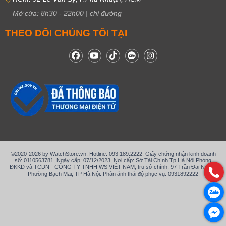
Mở cửa:
8h30
-
22h00
|
chỉ đường
THEO DÕI CHÚNG TÔI TẠI
©2020-2026 by WatchStore.vn. Hotline: 093.189.2222. Giấy chứng nhận kinh doanh
số: 0110563781, Ngày cấp: 07/12/2023, Nơi cấp: Sở Tài Chính Tp Hà Nội Phòng
ĐKKD và TCDN - CÔNG TY TNHH WS VIỆT NAM, trụ sở chính: 97 Trần Đại Nghĩa,
Phường Bạch Mai, TP Hà Nội. Phản ánh thái độ phục vụ: 0931892222