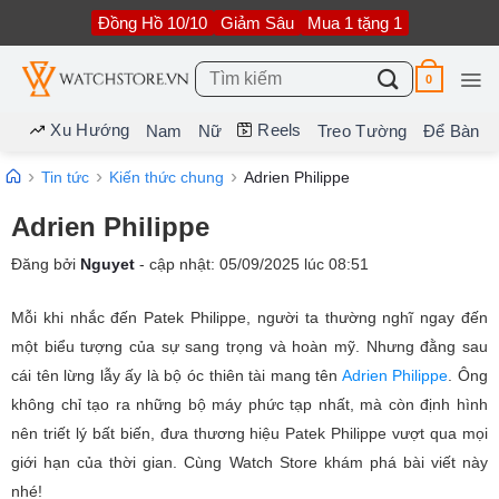
Bỏ
Đồng Hồ 10/10
Giảm Sâu
Mua 1 tặng 1
qua
nội
dung
Tìm
0
kiếm:
Xu Hướng
Reels
Nam
Nữ
Treo Tường
Để Bàn
Tin tức
Kiến thức chung
Adrien Philippe
Adrien Philippe
Đăng bởi
Nguyet
- cập nhật:
05/09/2025
lúc
08:51
Mỗi khi nhắc đến Patek Philippe, người ta thường nghĩ ngay đến
một biểu tượng của sự sang trọng và hoàn mỹ. Nhưng đằng sau
cái tên lừng lẫy ấy là bộ óc thiên tài mang tên
Adrien Philippe
. Ông
không chỉ tạo ra những bộ máy phức tạp nhất, mà còn định hình
nên triết lý bất biến, đưa thương hiệu Patek Philippe vượt qua mọi
giới hạn của thời gian. Cùng Watch Store khám phá bài viết này
nhé!