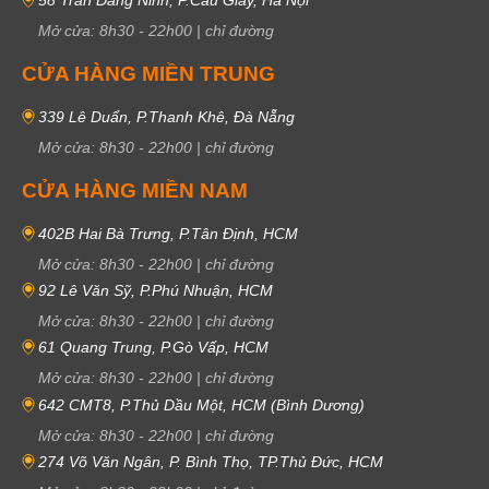
Mở cửa:
8h30
-
22h00
|
chỉ đường
CỬA HÀNG MIỀN TRUNG
339 Lê Duẩn, P.Thanh Khê, Đà Nẵng
Mở cửa:
8h30
-
22h00
|
chỉ đường
CỬA HÀNG MIỀN NAM
402B Hai Bà Trưng, P.Tân Định, HCM
Mở cửa:
8h30
-
22h00
|
chỉ đường
92 Lê Văn Sỹ, P.Phú Nhuận, HCM
Mở cửa:
8h30
-
22h00
|
chỉ đường
61 Quang Trung, P.Gò Vấp, HCM
Mở cửa:
8h30
-
22h00
|
chỉ đường
642 CMT8, P.Thủ Dầu Một, HCM (Bình Dương)
Mở cửa:
8h30
-
22h00
|
chỉ đường
274 Võ Văn Ngân, P. Bình Thọ, TP.Thủ Đức, HCM