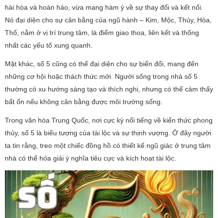
hài hòa và hoàn hảo, vừa mang hàm ý về sự thay đổi và kết nối.
Nó đại diện cho sự cân bằng của ngũ hành – Kim, Mộc, Thủy, Hỏa,
Thổ, nằm ở vị trí trung tâm, là điểm giao thoa, liên kết và thống
nhất các yếu tố xung quanh.
Mặt khác, số 5 cũng có thể đại diện cho sự biến đổi, mang đến
những cơ hội hoặc thách thức mới. Người sống trong nhà số 5
thường có xu hướng sáng tạo và thích nghi, nhưng có thể cảm thấy
bất ổn nếu không cân bằng được môi trường sống.
Trong văn hóa Trung Quốc, nơi cực kỳ nổi tiếng về kiến thức phong
thủy, số 5 là biểu tượng của tài lộc và sự thịnh vượng. Ở đây người
ta tin rằng, treo một chiếc đồng hồ có thiết kế ngũ giác ở trung tâm
nhà có thể hóa giải ý nghĩa tiêu cực và kích hoạt tài lộc.