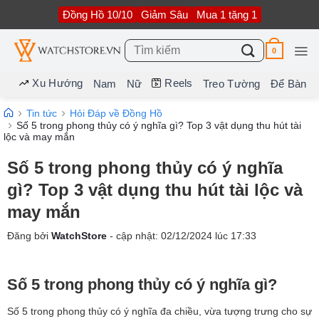
Bỏ
Đồng Hồ 10/10
Giảm Sâu
Mua 1 tặng 1
qua
nội
dung
Tìm
0
kiếm:
Xu Hướng
Reels
Nam
Nữ
Treo Tường
Để Bàn
Tin tức
Hỏi Đáp về Đồng Hồ
Số 5 trong phong thủy có ý nghĩa gì? Top 3 vật dụng thu hút tài
lộc và may mắn
Số 5 trong phong thủy có ý nghĩa
gì? Top 3 vật dụng thu hút tài lộc và
may mắn
Đăng bởi
WatchStore
- cập nhật:
02/12/2024
lúc
17:33
Số 5 trong phong thủy có ý nghĩa gì?
Số 5 trong phong thủy có ý nghĩa đa chiều, vừa tượng trưng cho sự