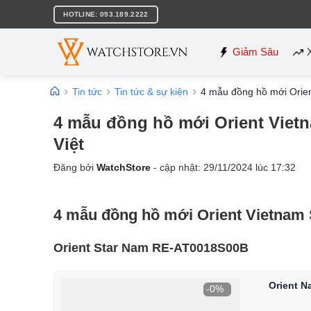
Bỏ
HOTLINE: 093.189.2222
qua
nội
dung
Giảm Sâu
Tin tức
Tin tức & sự kiện
4 mẫu đồng hồ mới Orient
4 mẫu đồng hồ mới Orient Vietna
Việt
Đăng bởi
WatchStore
- cập nhật:
29/11/2024
lúc
17:32
4 mẫu đồng hồ mới Orient Vietnam S
Orient Star Nam RE-AT0018S00B
Orient 
-0%