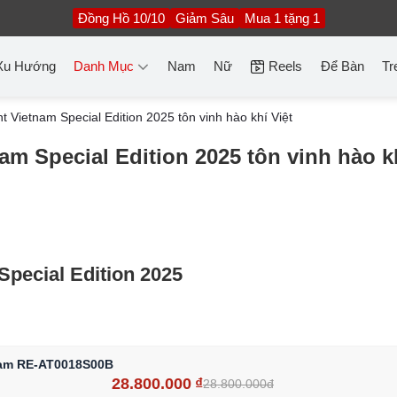
Đồng Hồ 10/10
Giảm Sâu
Mua 1 tặng 1
Xu Hướng
Danh Mục
Nam
Nữ
Reels
Để Bàn
Tr
 Vietnam Special Edition 2025 tôn vinh hào khí Việt
m Special Edition 2025 tôn vinh hào k
pecial Edition 2025
Nam RE-AT0018S00B
28.800.000
₫
28.800.000đ