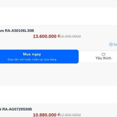
Nam RA-AS0106L30B
13.600.000
₫
16.000.000đ
S
Mua ngay
Yêu thích
Giao tận nơi hoặc nhận tại cửa hàng
Nữ RA-AG0729S30B
10.880.000
₫
12.800.000đ