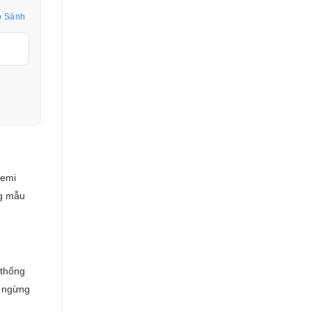
o Sánh
Semi
ng mẫu
 thống
g ngừng