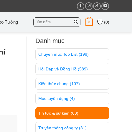
Tìm
eo Tường
(
0
)
0
kiếm:
Danh mục
hí
Chuyên mục Top List
(198)
Hỏi Đáp về Đồng Hồ
(589)
Kiến thức chung
(107)
Mục tuyển dụng
(4)
Tin tức & sự kiện
(63)
Truyền thông công ty
(31)