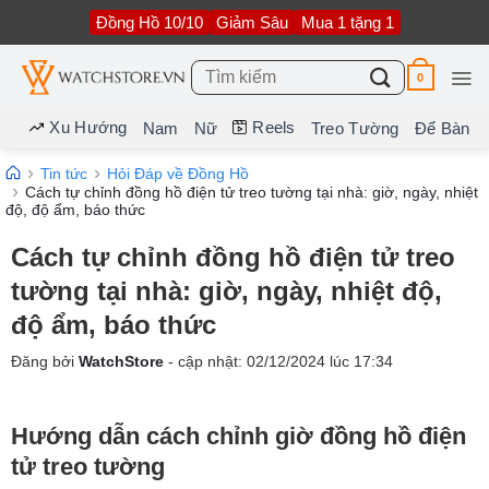
Bỏ
Đồng Hồ 10/10
Giảm Sâu
Mua 1 tặng 1
qua
nội
dung
Tìm
0
kiếm:
Xu Hướng
Reels
Nam
Nữ
Treo Tường
Để Bàn
Tin tức
Hỏi Đáp về Đồng Hồ
Cách tự chỉnh đồng hồ điện tử treo tường tại nhà: giờ, ngày, nhiệt
độ, độ ẩm, báo thức
Cách tự chỉnh đồng hồ điện tử treo
tường tại nhà: giờ, ngày, nhiệt độ,
độ ẩm, báo thức
Đăng bởi
WatchStore
- cập nhật:
02/12/2024
lúc
17:34
Hướng dẫn cách chỉnh giờ đồng hồ điện
tử treo tường