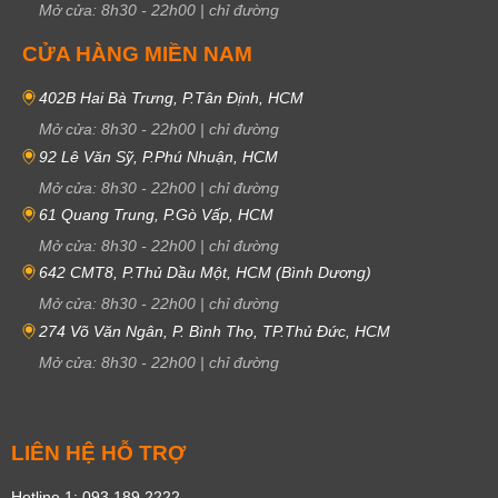
Mở cửa:
8h30
-
22h00
|
chỉ đường
CỬA HÀNG MIỀN NAM
402B Hai Bà Trưng, P.Tân Định, HCM
Mở cửa:
8h30
-
22h00
|
chỉ đường
92 Lê Văn Sỹ, P.Phú Nhuận, HCM
Mở cửa:
8h30
-
22h00
|
chỉ đường
61 Quang Trung, P.Gò Vấp, HCM
Mở cửa:
8h30
-
22h00
|
chỉ đường
642 CMT8, P.Thủ Dầu Một, HCM (Bình Dương)
Mở cửa:
8h30
-
22h00
|
chỉ đường
274 Võ Văn Ngân, P. Bình Thọ, TP.Thủ Đức, HCM
Mở cửa:
8h30
-
22h00
|
chỉ đường
LIÊN HỆ HỖ TRỢ
Hotline 1: 093 189 2222