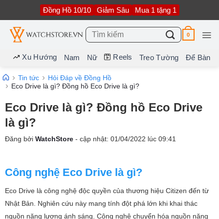
Bỏ
Đồng Hồ 10/10
Giảm Sâu
Mua 1 tặng 1
qua
nội
dung
Tìm
0
kiếm:
Xu Hướng
Reels
Nam
Nữ
Treo Tường
Để Bàn
Tin tức
Hỏi Đáp về Đồng Hồ
Eco Drive là gì? Đồng hồ Eco Drive là gì?
Eco Drive là gì? Đồng hồ Eco Drive
là gì?
Đăng bởi
WatchStore
- cập nhật:
01/04/2022
lúc
09:41
Công nghệ Eco Drive là gì?
Eco Drive là công nghệ độc quyền của thương hiệu Citizen đến từ
Nhật Bản. Nghiên cứu này mang tính đột phá lớn khi khai thác
nguồn năng lượng ánh sáng. Công nghệ chuyển hóa nguồn năng