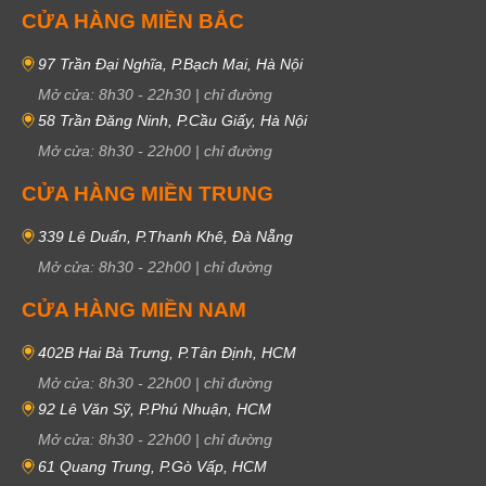
CỬA HÀNG MIỀN BẮC
97 Trần Đại Nghĩa, P.Bạch Mai, Hà Nội
Mở cửa:
8h30
-
22h30
|
chỉ đường
58 Trần Đăng Ninh, P.Cầu Giấy, Hà Nội
Mở cửa:
8h30
-
22h00
|
chỉ đường
CỬA HÀNG MIỀN TRUNG
339 Lê Duẩn, P.Thanh Khê, Đà Nẵng
Mở cửa:
8h30
-
22h00
|
chỉ đường
CỬA HÀNG MIỀN NAM
402B Hai Bà Trưng, P.Tân Định, HCM
Mở cửa:
8h30
-
22h00
|
chỉ đường
92 Lê Văn Sỹ, P.Phú Nhuận, HCM
Mở cửa:
8h30
-
22h00
|
chỉ đường
61 Quang Trung, P.Gò Vấp, HCM