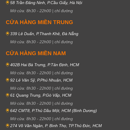
58 Trần Đăng Ninh, P.Cầu Giấy, Hà Nội
Mở cửa:
8h30
-
22h00
|
chỉ đường
CỬA HÀNG MIỀN TRUNG
339 Lê Duẩn, P.Thanh Khê, Đà Nẵng
Mở cửa:
8h30
-
22h00
|
chỉ đường
CỬA HÀNG MIỀN NAM
402B Hai Bà Trưng, P.Tân Định, HCM
Mở cửa:
8h30
-
22h00
|
chỉ đường
92 Lê Văn Sỹ, P.Phú Nhuận, HCM
Mở cửa:
8h30
-
22h00
|
chỉ đường
61 Quang Trung, P.Gò Vấp, HCM
Mở cửa:
8h30
-
22h00
|
chỉ đường
642 CMT8, P.Thủ Dầu Một, HCM (Bình Dương)
Mở cửa:
8h30
-
22h00
|
chỉ đường
274 Võ Văn Ngân, P. Bình Thọ, TP.Thủ Đức, HCM