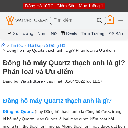
Bỏ
Đồng Hồ 10/10
Giảm Sâu
Mua 1 tặng 1
qua
nội
dung
Tìm
0
kiếm:
Xu Hướng
Reels
Nam
Nữ
Treo Tường
Để Bàn
Tin tức
Hỏi Đáp về Đồng Hồ
Đồng hồ máy Quartz thạch anh là gì? Phân loại và Ưu điểm
Đồng hồ máy Quartz thạch anh là gì?
Phân loại và Ưu điểm
Đăng bởi
WatchStore
- cập nhật:
01/04/2022
lúc
11:17
Đồng hồ máy Quartz thạch anh là gì?
Đồng hồ Quartz
(hay Đồng hồ thạch anh) là đồng hồ được trang
bị bộ máy Quartz. Máy Quartz là loại máy được kiểm soát bởi
miếng tinh thể thạch anh mỏng. Miếng thạch anh này được đặt bên