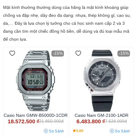
Mặt kính thường thường dùng của hãng là mặt kính khoáng giúp
chống va đập nhẹ, dây đeo đa dạng: nhựa, thép không gỉ, cao su,
da,… Đây là lựa chọn lý tưởng cho cả học sinh nam cấp 2 và 3
đang cần tìm một chiếc đồng hồ bền, dễ dùng và đủ loại mẫu mã
để chọn lựa.
-15%
-15%
Casio Nam GMW-B5000D-1CDR
Casio Nam GM-2100-1ADR
18.572.500
₫
6.483.800
₫
21.850.000đ
7.628.000đ
5.00
So Sánh
So Sánh