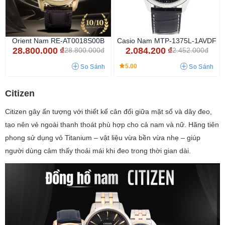
Orient Nam RE-AT0018S00B
Casio Nam MTP-1375L-1AVDF
28.800.000
₫
2.084.200
₫
28.800.000đ
2.452.000đ
5.00
So Sánh
So Sánh
Citizen
Citizen gây ấn tượng với thiết kế cân đối giữa mặt số và dây đeo,
tạo nên vẻ ngoài thanh thoát phù hợp cho cả nam và nữ. Hãng tiên
phong sử dụng vỏ Titanium – vật liệu vừa bền vừa nhẹ – giúp
người dùng cảm thấy thoải mái khi đeo trong thời gian dài.