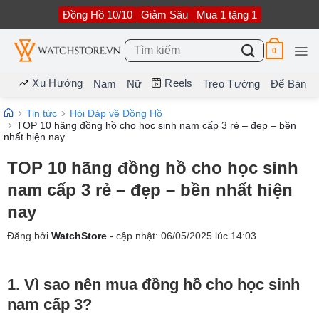
Bỏ
Đồng Hồ 10/10
Giảm Sâu
Mua 1 tặng 1
qua
nội
dung
Tìm
0
kiếm:
Xu Hướng
Reels
Nam
Nữ
Treo Tường
Để Bàn
Tin tức
Hỏi Đáp về Đồng Hồ
TOP 10 hãng đồng hồ cho học sinh nam cấp 3 rẻ – đẹp – bền
nhất hiện nay
TOP 10 hãng đồng hồ cho học sinh
nam cấp 3 rẻ – đẹp – bền nhất hiện
nay
Đăng bởi
WatchStore
- cập nhật:
06/05/2025
lúc
14:03
1. Vì sao nên mua đồng hồ cho học sinh
nam cấp 3?