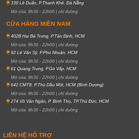
339 Lê Duẩn, P.Thanh Khê, Đà Nẵng
Mở cửa:
8h30
-
22h00
|
chỉ đường
CỬA HÀNG MIỀN NAM
402B Hai Bà Trưng, P.Tân Định, HCM
Mở cửa:
8h30
-
22h00
|
chỉ đường
92 Lê Văn Sỹ, P.Phú Nhuận, HCM
Mở cửa:
8h30
-
22h00
|
chỉ đường
61 Quang Trung, P.Gò Vấp, HCM
Mở cửa:
8h30
-
22h00
|
chỉ đường
642 CMT8, P.Thủ Dầu Một, HCM (Bình Dương)
Mở cửa:
8h30
-
22h00
|
chỉ đường
274 Võ Văn Ngân, P. Bình Thọ, TP.Thủ Đức, HCM
Mở cửa:
8h30
-
22h00
|
chỉ đường
LIÊN HỆ HỖ TRỢ