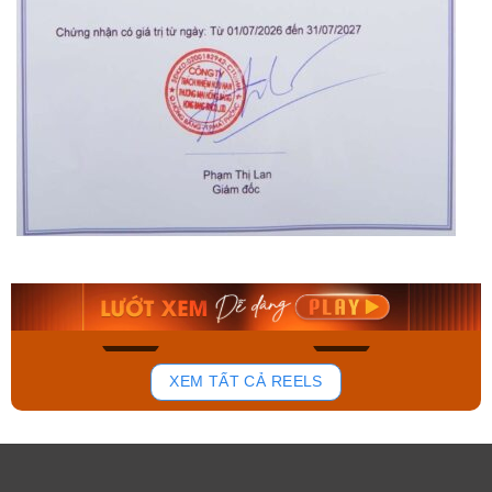
Orient Nam RA-
Casio Nam MTS-
AA0B05R19B
115D-1AVDF
9.480.000₫
2.823.000₫
8.058.000₫
2.399.550₫
Mua ngay
Mua ngay
171
98
XEM TẤT CẢ REELS