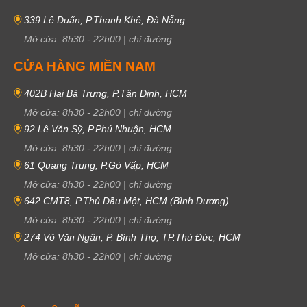
339 Lê Duẩn, P.Thanh Khê, Đà Nẵng
Mở cửa:
8h30
-
22h00
|
chỉ đường
CỬA HÀNG MIỀN NAM
402B Hai Bà Trưng, P.Tân Định, HCM
Mở cửa:
8h30
-
22h00
|
chỉ đường
92 Lê Văn Sỹ, P.Phú Nhuận, HCM
Mở cửa:
8h30
-
22h00
|
chỉ đường
61 Quang Trung, P.Gò Vấp, HCM
Mở cửa:
8h30
-
22h00
|
chỉ đường
642 CMT8, P.Thủ Dầu Một, HCM (Bình Dương)
Mở cửa:
8h30
-
22h00
|
chỉ đường
274 Võ Văn Ngân, P. Bình Thọ, TP.Thủ Đức, HCM
Mở cửa:
8h30
-
22h00
|
chỉ đường