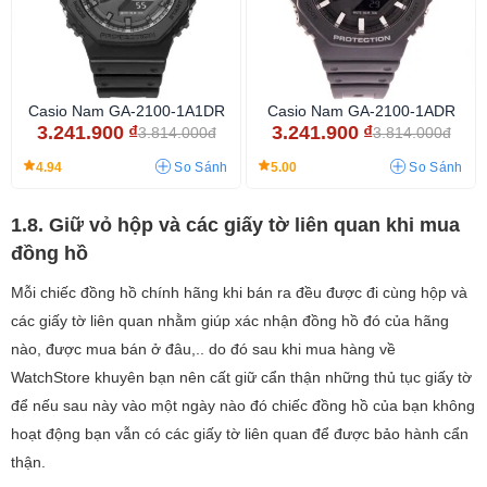
Casio Nam GA-2100-1A1DR
Casio Nam GA-2100-1ADR
3.241.900
₫
3.241.900
₫
3.814.000đ
3.814.000đ
4.94
5.00
So Sánh
So Sánh
1.8. Giữ vỏ hộp và các giấy tờ liên quan khi mua
đồng hồ
Mỗi chiếc đồng hồ chính hãng khi bán ra đều được đi cùng hộp và
các giấy tờ liên quan nhằm giúp xác nhận đồng hồ đó của hãng
nào, được mua bán ở đâu,.. do đó sau khi mua hàng về
WatchStore khuyên bạn nên cất giữ cẩn thận những thủ tục giấy tờ
để nếu sau này vào một ngày nào đó chiếc đồng hồ của bạn không
hoạt động bạn vẫn có các giấy tờ liên quan để được bảo hành cẩn
thận.