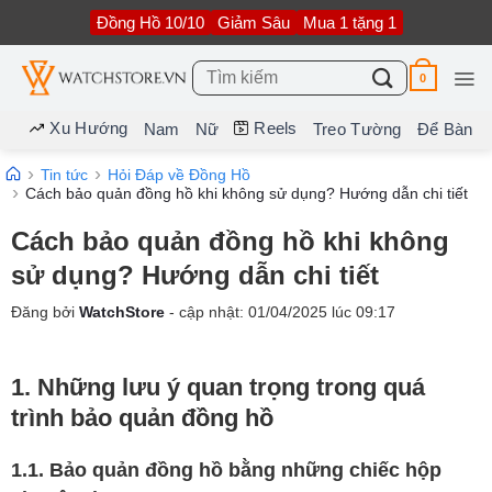
Bỏ
Đồng Hồ 10/10
Giảm Sâu
Mua 1 tặng 1
qua
nội
dung
Tìm
0
kiếm:
Xu Hướng
Reels
Nam
Nữ
Treo Tường
Để Bàn
Tin tức
Hỏi Đáp về Đồng Hồ
Cách bảo quản đồng hồ khi không sử dụng? Hướng dẫn chi tiết
Cách bảo quản đồng hồ khi không
sử dụng? Hướng dẫn chi tiết
Đăng bởi
WatchStore
- cập nhật:
01/04/2025
lúc
09:17
1. Những lưu ý quan trọng trong quá
trình bảo quản đồng hồ
1.1. Bảo quản đồng hồ bằng những chiếc hộp