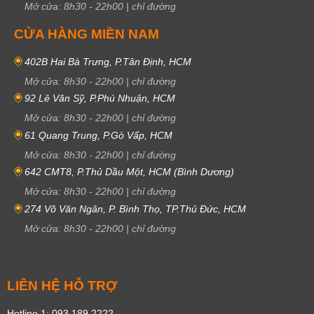
Mở cửa:
8h30
-
22h00
|
chỉ đường
CỬA HÀNG MIỀN NAM
402B Hai Bà Trưng, P.Tân Định, HCM
Mở cửa:
8h30
-
22h00
|
chỉ đường
92 Lê Văn Sỹ, P.Phú Nhuận, HCM
Mở cửa:
8h30
-
22h00
|
chỉ đường
61 Quang Trung, P.Gò Vấp, HCM
Mở cửa:
8h30
-
22h00
|
chỉ đường
642 CMT8, P.Thủ Dầu Một, HCM (Bình Dương)
Mở cửa:
8h30
-
22h00
|
chỉ đường
274 Võ Văn Ngân, P. Bình Thọ, TP.Thủ Đức, HCM
Mở cửa:
8h30
-
22h00
|
chỉ đường
LIÊN HỆ HỖ TRỢ
Hotline 1: 093 189 2222