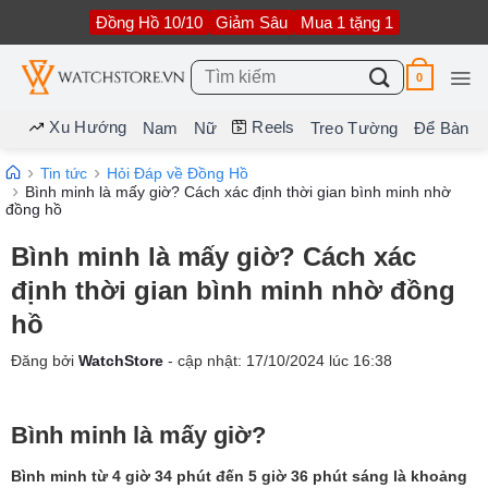
Bỏ
Đồng Hồ 10/10
Giảm Sâu
Mua 1 tặng 1
qua
nội
dung
Tìm
0
kiếm:
Xu Hướng
Reels
Nam
Nữ
Treo Tường
Để Bàn
Tin tức
Hỏi Đáp về Đồng Hồ
Bình minh là mấy giờ? Cách xác định thời gian bình minh nhờ
đồng hồ
Bình minh là mấy giờ? Cách xác
định thời gian bình minh nhờ đồng
hồ
Đăng bởi
WatchStore
- cập nhật:
17/10/2024
lúc
16:38
Bình minh là mấy giờ?
Bình minh từ 4 giờ 34 phút đến 5 giờ 36 phút sáng là khoảng