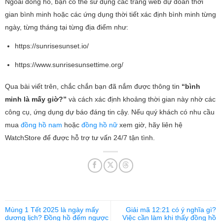
Ngoài đồng hồ, bạn có thể sử dụng các trang web dự đoán thời
gian bình minh hoặc các ứng dụng thời tiết xác định bình minh từng
ngày, từng tháng tại từng địa điểm như:
https://sunrisesunset.io/
https://www.sunrisesunsettime.org/
Qua bài viết trên, chắc chắn bạn đã nắm được thông tin
“bình
minh là mấy giờ?”
và cách xác định khoảng thời gian này nhờ các
công cụ, ứng dụng dự báo đáng tin cậy. Nếu quý khách có nhu cầu
mua
đồng hồ nam
hoặc
đồng hồ nữ
xem giờ, hãy liên hệ
WatchStore để được hỗ trợ tư vấn 24/7 tận tình.
Mùng 1 Tết 2025 là ngày mấy
Giải mã 12:21 có ý nghĩa gì?
dương lịch? Đồng hồ đếm ngược
Việc cần làm khi thấy đồng hồ