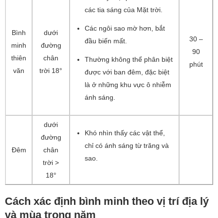
các tia sáng của Mặt trời.
Các ngôi sao mờ hơn, bắt
Bình
dưới
30 –
đầu biến mất.
minh
đường
90
thiên
chân
Thường không thể phân biệt
phút
văn
trời 18°
được với ban đêm, đặc biệt
là ở những khu vực ô nhiễm
ánh sáng.
dưới
Khó nhìn thấy các vật thể,
đường
chỉ có ánh sáng từ trăng và
Đêm
chân
sao.
trời >
18°
Cách xác định bình minh theo vị trí địa lý
và mùa trong năm