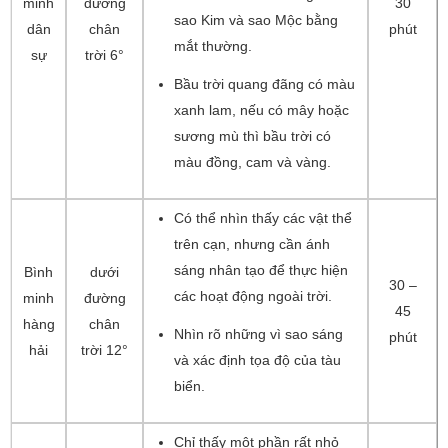
minh
đường
30
sao Kim và sao Mộc bằng
dân
chân
phút
mắt thường.
sự
trời 6°
Bầu trời quang đãng có màu
xanh lam, nếu có mây hoặc
sương mù thì bầu trời có
màu đồng, cam và vàng.
Có thể nhìn thấy các vật thể
trên cạn, nhưng cần ánh
sáng nhân tạo để thực hiện
Bình
dưới
30 –
các hoạt động ngoài trời.
minh
đường
45
hàng
chân
Nhìn rõ những vì sao sáng
phút
hải
trời 12°
và xác định tọa độ của tàu
biển.
Chỉ thấy một phần rất nhỏ