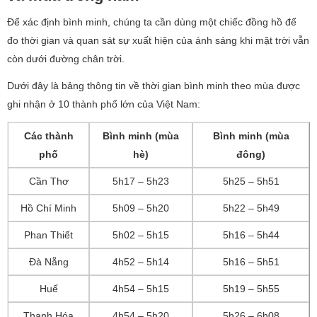
Để xác định bình minh, chúng ta cần dùng một chiếc đồng hồ để
đo thời gian và quan sát sự xuất hiện của ánh sáng khi mặt trời vẫn
còn dưới đường chân trời.
Dưới đây là bảng thông tin về thời gian bình minh theo mùa được
ghi nhận ở 10 thành phố lớn của Việt Nam:
Các thành
Bình minh (mùa
Bình minh (mùa
phố
hè)
đông)
Cần Thơ
5h17 – 5h23
5h25 – 5h51
Hồ Chí Minh
5h09 – 5h20
5h22 – 5h49
Phan Thiết
5h02 – 5h15
5h16 – 5h44
Đà Nẵng
4h52 – 5h14
5h16 – 5h51
Huế
4h54 – 5h15
5h19 – 5h55
Thanh Hóa
4h54 – 5h20
5h26 – 6h08