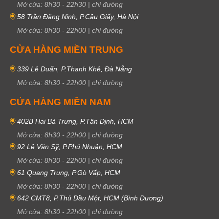
Mở cửa:
8h30
-
22h30
|
chỉ đường
58 Trần Đăng Ninh, P.Cầu Giấy, Hà Nội
Mở cửa:
8h30
-
22h00
|
chỉ đường
CỬA HÀNG MIỀN TRUNG
339 Lê Duẩn, P.Thanh Khê, Đà Nẵng
Mở cửa:
8h30
-
22h00
|
chỉ đường
CỬA HÀNG MIỀN NAM
402B Hai Bà Trưng, P.Tân Định, HCM
Mở cửa:
8h30
-
22h00
|
chỉ đường
92 Lê Văn Sỹ, P.Phú Nhuận, HCM
Mở cửa:
8h30
-
22h00
|
chỉ đường
61 Quang Trung, P.Gò Vấp, HCM
Mở cửa:
8h30
-
22h00
|
chỉ đường
642 CMT8, P.Thủ Dầu Một, HCM (Bình Dương)
Mở cửa:
8h30
-
22h00
|
chỉ đường