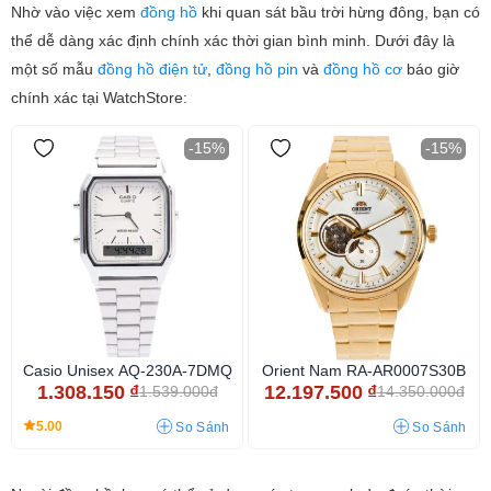
Nhờ vào việc xem
đồng hồ
khi quan sát bầu trời hừng đông, bạn có
thể dễ dàng xác định chính xác thời gian bình minh. Dưới đây là
một số mẫu
đồng hồ điện tử
,
đồng hồ pin
và
đồng hồ cơ
báo giờ
chính xác tại WatchStore:
-15%
-15%
Casio Unisex AQ-230A-7DMQ
Orient Nam RA-AR0007S30B
1.308.150
₫
12.197.500
₫
1.539.000đ
14.350.000đ
5.00
So Sánh
So Sánh